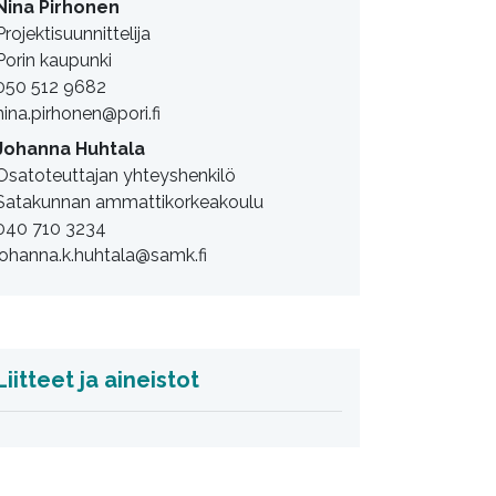
Nina Pirhonen
Projektisuunnittelija
Porin kaupunki
050 512 9682
nina.pirhonen@pori.fi
Johanna Huhtala
Osatoteuttajan yhteyshenkilö
Satakunnan ammattikorkeakoulu
040 710 3234
johanna.k.huhtala@samk.fi
Liitteet ja aineistot