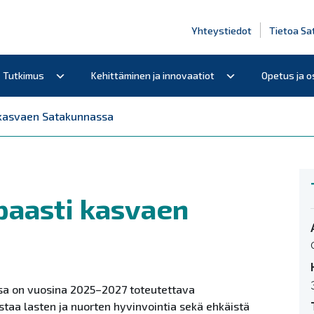
Yhteystiedot
Tietoa Sa
Tutkimus
Kehittäminen ja innovaatiot
Opetus ja 
i kasvaen Satakunnassa
apaasti kasvaen
sa on vuosina 2025–2027 toteutettava
staa lasten ja nuorten hyvinvointia sekä ehkäistä