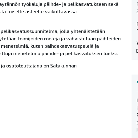
käytännön työkaluja päihde- ja pelikasvatukseen sekä
a toiselle asteelle vaikuttavassa
 pelikasvatussuunnitelma, jolla yhtenäistetään
ytetään toimijoiden rooleja ja vahvistetaan päihteiden
 menetelmiä, kuten päihdekasvatuspelejä ja
dettuja menetelmiä päihde- ja pelikasvatuksen tueksi.
i ja osatoteuttajana on Satakunnan