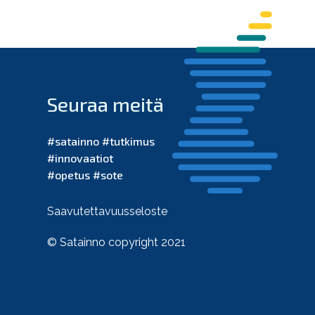
Seuraa meitä
#satainno #tutkimus
#innovaatiot
#opetus #sote
Saavutettavuusseloste
© Satainno copyright 2021