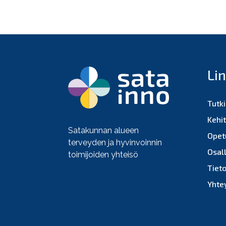
Li
Tutk
Kehi
Satakunnan alueen
Opet
terveyden ja hyvinvoinnin
Osall
toimijoiden yhteisö
Tiet
Yhte