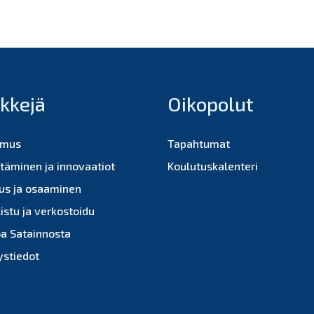
nkkejä
Oikopolut
imus
Tapahtumat
ttäminen ja innovaatiot
Koulutuskalenteri
us ja osaaminen
istu ja verkostoidu
oa Satainnosta
ystiedot