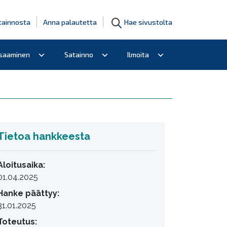
tainnosta
Anna palautetta
Hae sivustolta
osaaminen
Satainno
Ilmoita
Tietoa hankkeesta
Aloitusaika:
01.04.2025
Hanke päättyy:
31.01.2025
Toteutus: