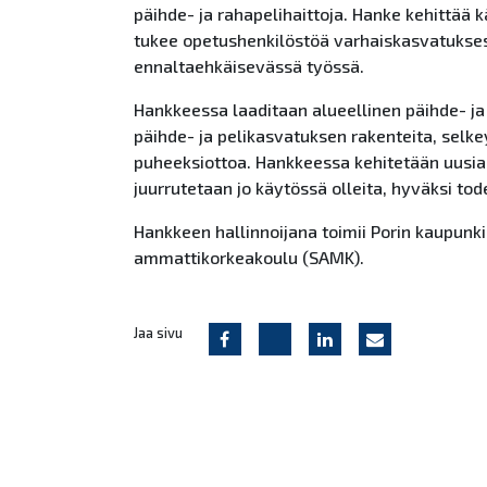
päihde- ja rahapelihaittoja. Hanke kehittää 
tukee opetushenkilöstöä varhaiskasvatuksest
ennaltaehkäisevässä työssä.
Hankkeessa laaditaan alueellinen päihde- ja
päihde- ja pelikasvatuksen rakenteita, selke
puheeksiottoa. Hankkeessa kehitetään uusia
juurrutetaan jo käytössä olleita, hyväksi to
Hankkeen hallinnoijana toimii Porin kaupunk
ammattikorkeakoulu (SAMK).
Jaa sivu