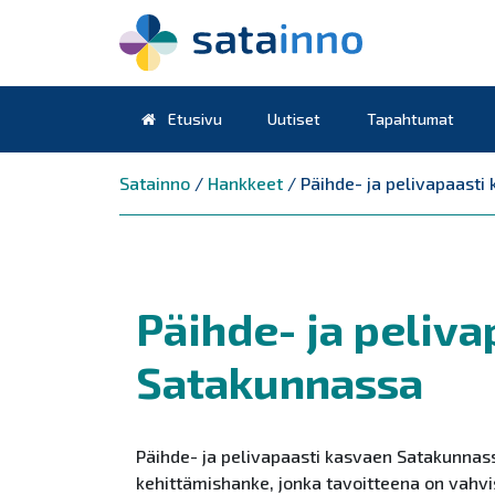
Etusivu
Uutiset
Tapahtumat
Päävalikko
Satainno
/
Hankkeet
/
Päihde- ja pelivapaast
Päihde- ja peliv
Satakunnassa
Päihde- ja pelivapaasti kasvaen Satakunnas
kehittämishanke, jonka tavoitteena on vahvi