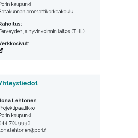
Porin kaupunki
Satakunnan ammattikorkeakoulu
Rahoitus:
Terveyden ja hyvinvoinnin laitos (THL)
Verkkosivut:
Yhteystiedot
Ilona Lehtonen
Projektipäällikkö
Porin kaupunki
044 701 9990
ilona.lehtonen@pori.fi