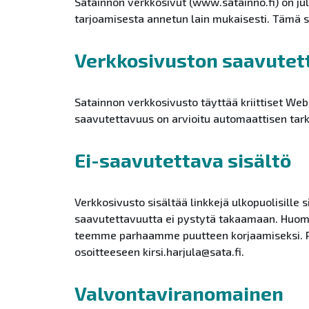
Satainnon verkkosivut (www.satainno.fi) on ju
tarjoamisesta annetun lain mukaisesti. Tämä s
Verkkosivuston saavutet
Satainnon verkkosivusto täyttää kriittiset We
saavutettavuus on arvioitu automaattisen tark
Ei-saavutettava sisältö
Verkkosivusto sisältää linkkejä ulkopuolisille 
saavutettavuutta ei pystytä takaamaan. Huom
teemme parhaamme puutteen korjaamiseksi. Pa
osoitteeseen kirsi.harjula@sata.fi.
Valvontaviranomainen