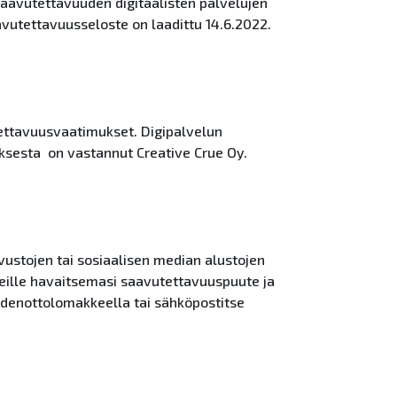
saavutettavuuden digitaalisten palvelujen
vutettavuusseloste on laadittu 14.6.2022.
tettavuusvaatimukset. Digipalvelun
uksesta on vastannut Creative Crue Oy.
ivustojen tai sosiaalisen median alustojen
ille havaitsemasi saavutettavuuspuute ja
denottolomakkeella tai sähköpostitse