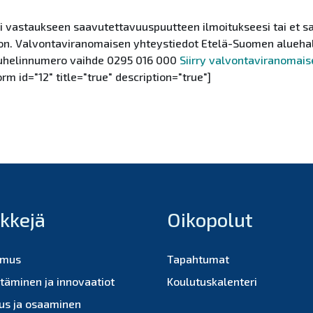
i vastaukseen saavutettavuuspuutteen ilmoitukseesi tai et sa
oon. Valvontaviranomaisen yhteystiedot Etelä-Suomen alueha
 Puhelinnumero vaihde 0295 016 000
Siirry valvontaviranomais
orm id="12" title="true" description="true"]
nkkejä
Oikopolut
imus
Tapahtumat
ttäminen ja innovaatiot
Koulutuskalenteri
us ja osaaminen