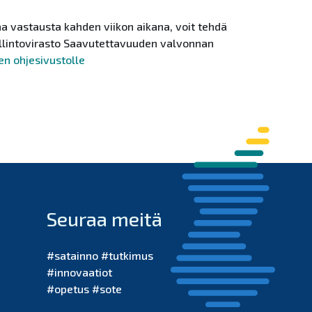
a vastausta kahden viikon aikana, voit tehdä
llintovirasto Saavutettavuuden valvonnan
en ohjesivustolle
Seuraa meitä
#satainno #tutkimus
#innovaatiot
#opetus #sote