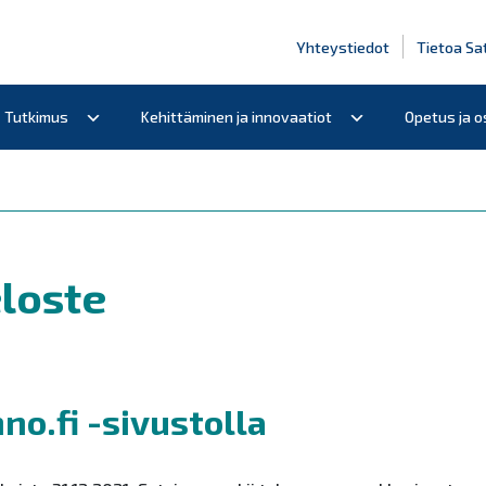
Yhteystiedot
Tietoa Sa
Tutkimus
Kehittäminen ja innovaatiot
Opetus ja 
loste
o.fi -sivustolla