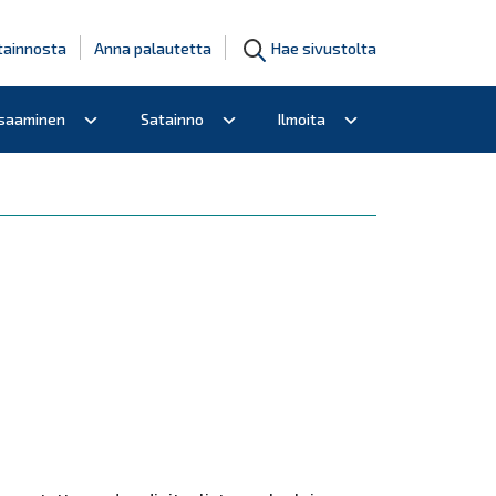
tainnosta
Anna palautetta
Hae sivustolta
osaaminen
Satainno
Ilmoita