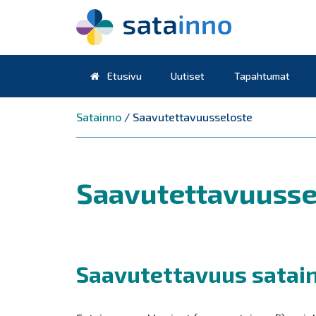
Etusivu
Uutiset
Tapahtumat
Päävalikko
Satainno
/
Saavutettavuusseloste
Saavutettavuusse
Saavutettavuus satainn