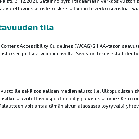
lkaistu 31.12.2021. Satainno pyrkii takaamaan verkkosivuston 
aavutettavuusseloste koskee satainno.fi-verkkosivustoa. Saa
tavuuden tila
b Content Accessibility Guidelines (WCAG) 2.1 AA-tason saavu
astuksen ja itsearvioinnin avulla. Sivuston teknisestä toteut
sivustoille sekä sosiaalisen median alustoille. Ulkopuolisten s
asitko saavutettavuuspuutteen digipalvelussamme? Kerro me
lautteen voit antaa tämän sivun alaosasta löytyvällä yhtey