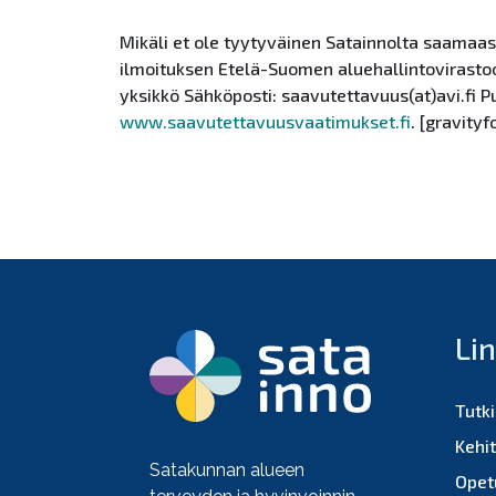
Mikäli et ole tyytyväinen Satainnolta saamaas
ilmoituksen Etelä-Suomen aluehallintovirast
yksikkö Sähköposti: saavutettavuus(at)avi.fi
www.saavutettavuusvaatimukset.fi
. [gravityf
Li
Tutk
Kehi
Satakunnan alueen
Opet