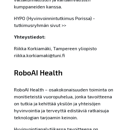
kumppaneiden kanssa.
HYPO (Hyvinvoinnintutkimus Porissa) -
tutkimusryhmän sivut >>
Yhteystiedot:
Riikka Korkiamäki, Tampereen yliopisto
riikka.korkiamaki@tuni.fi
RoboAI Health
RoboAI Health – osakokonaisuuden toiminta on
monitieteistä vuoropuhelua, jonka tavoitteena
on tutkia ja kehittää yksilön ja yhteisöjen
hyvinvointia ja terveyttä edistäviä ratkaisuja
teknologian tarjoamin keinoin.
Hyvinvointianalytiikassa tavoitteena on