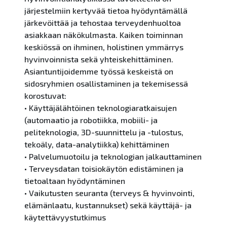
järjestelmiin kertyvää tietoa hyödyntämällä
järkevöittää ja tehostaa terveydenhuoltoa
asiakkaan näkökulmasta. Kaiken toiminnan
keskiössä on ihminen, holistinen ymmärrys
hyvinvoinnista sekä yhteiskehittäminen.
Asiantuntijoidemme työssä keskeistä on
sidosryhmien osallistaminen ja tekemisessä
korostuvat:
• Käyttäjälähtöinen teknologiaratkaisujen
(automaatio ja robotiikka, mobiili- ja
peliteknologia, 3D-suunnittelu ja -tulostus,
tekoäly, data-analytiikka) kehittäminen
• Palvelumuotoilu ja teknologian jalkauttaminen
• Terveysdatan toisiokäytön edistäminen ja
tietoaltaan hyödyntäminen
• Vaikutusten seuranta (terveys & hyvinvointi,
elämänlaatu, kustannukset) sekä käyttäjä- ja
käytettävyystutkimus