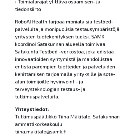
• Toimialarajat ylittävä osaamisen- ja
tiedonsiirto
RoboAI Health tarjoaa monialaisia testbed-
palveluita ja monipuolisia testausympäristöjä
yritysten tuotekehityksen tueksi. SAMK
koordinoi Satakunnan alueella toimivaa
Satakunta Testbed -verkostoa, joka edistää
innovaatioiden syntymistä ja mahdollistaa
entistä parempien tuotteiden ja palveluiden
kehittämisen tarjoamalla yrityksille ja sote-
alan toimijoille hyvinvointi- ja
terveysteknologian testaus- ja
tutkimuspalveluita.
Yhteystiedot:
Tutkimuspäällikkö Tiina Mäkitalo, Satakunnan
ammattikorkeakoulu
tiina.makitalo@samk.fi