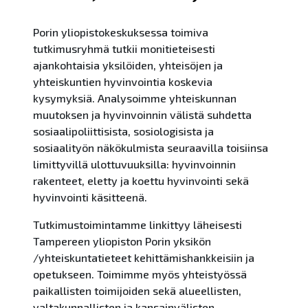
Porin yliopistokeskuksessa toimiva
tutkimusryhmä tutkii monitieteisesti
ajankohtaisia yksilöiden, yhteisöjen ja
yhteiskuntien hyvinvointia koskevia
kysymyksiä. Analysoimme yhteiskunnan
muutoksen ja hyvinvoinnin välistä suhdetta
sosiaalipoliittisista, sosiologisista ja
sosiaalityön näkökulmista seuraavilla toisiinsa
limittyvillä ulottuvuuksilla: hyvinvoinnin
rakenteet, eletty ja koettu hyvinvointi sekä
hyvinvointi käsitteenä.
Tutkimustoimintamme linkittyy läheisesti
Tampereen yliopiston Porin yksikön
/yhteiskuntatieteet kehittämishankkeisiin ja
opetukseen. Toimimme myös yhteistyössä
paikallisten toimijoiden sekä alueellisten,
valtakunnallisten ja kansainvälisten