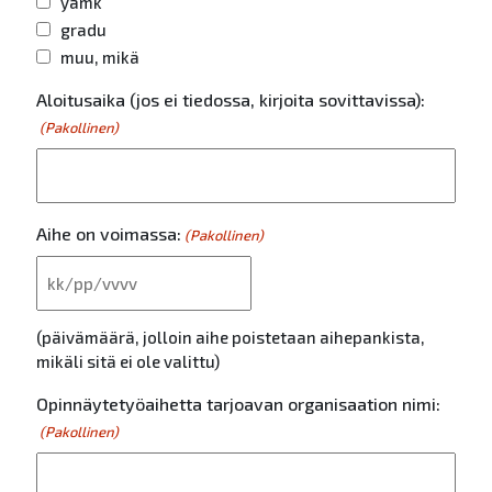
yamk
gradu
muu, mikä
Aloitusaika (jos ei tiedossa, kirjoita sovittavissa):
(Pakollinen)
Aihe on voimassa:
(Pakollinen)
KK slash PP slash VVVV
(päivämäärä, jolloin aihe poistetaan aihepankista,
mikäli sitä ei ole valittu)
Opinnäytetyöaihetta tarjoavan organisaation nimi:
(Pakollinen)