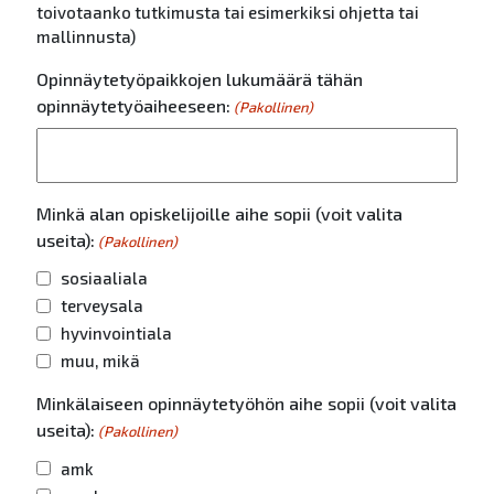
toivotaanko tutkimusta tai esimerkiksi ohjetta tai
mallinnusta)
Opinnäytetyöpaikkojen lukumäärä tähän
opinnäytetyöaiheeseen:
(Pakollinen)
Minkä alan opiskelijoille aihe sopii (voit valita
useita):
(Pakollinen)
sosiaaliala
terveysala
hyvinvointiala
muu, mikä
Minkälaiseen opinnäytetyöhön aihe sopii (voit valita
useita):
(Pakollinen)
amk