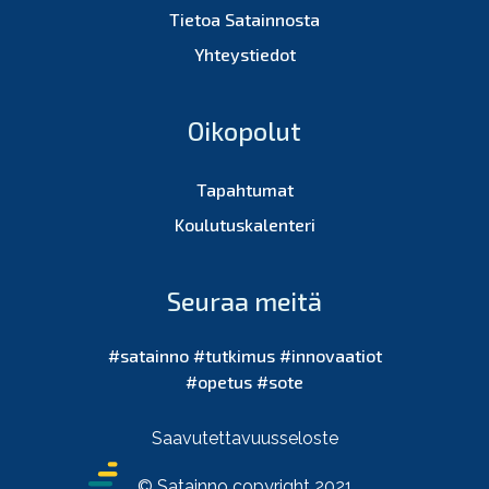
Tietoa Satainnosta
Yhteystiedot
Oikopolut
Tapahtumat
Koulutuskalenteri
Seuraa meitä
#satainno #tutkimus #innovaatiot
#opetus #sote
Saavutettavuusseloste
© Satainno copyright 2021