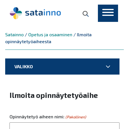
Päävalikko
Satainno
/
Opetus ja osaaminen
/
Ilmoita
opinnäytetyöaiheesta
VALIKKO
Ilmoita opinnäytetyöaihe
Opinnäytetyö aiheen nimi:
(Pakollinen)