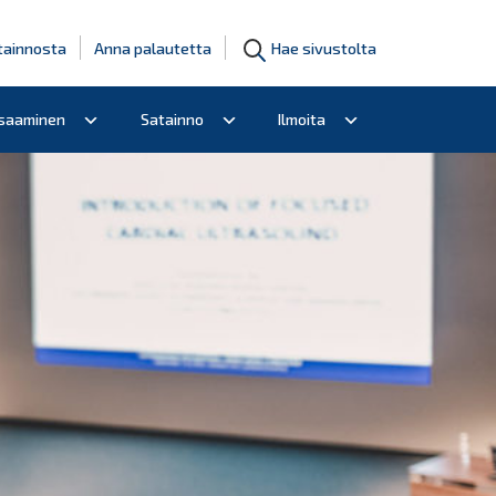
tainnosta
Anna palautetta
Hae sivustolta
osaaminen
Satainno
Ilmoita