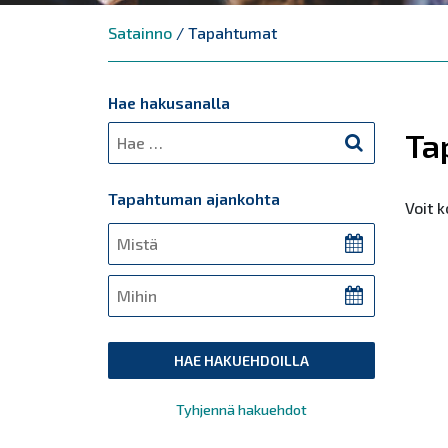
Satainno
/
Tapahtumat
Hae hakusanalla
Hae hakusanalla
Ta
Tapahtuman ajankohta
Voit 
Tapahtuman ajankohta
Tapahtuman ajankohta
Tyhjennä hakuehdot