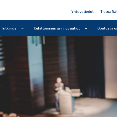
Yhteystiedot
Tietoa Sa
Tutkimus
Kehittäminen ja innovaatiot
Opetus ja 