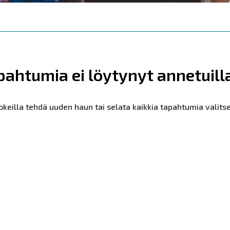
pahtumia ei löytynyt annetuill
kokeilla tehdä uuden haun tai selata kaikkia tapahtumia valit