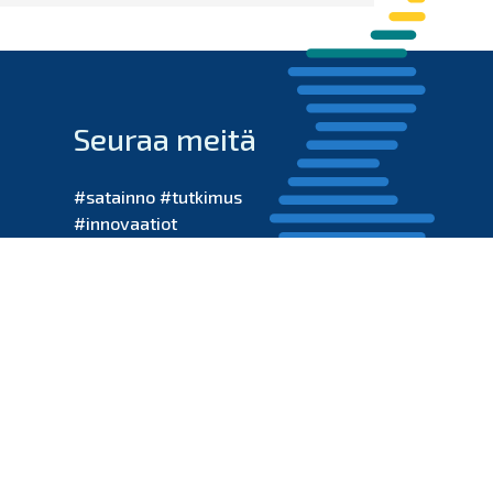
Seuraa meitä
#satainno #tutkimus
#innovaatiot
#opetus #sote
Saavutettavuusseloste
© Satainno copyright 2021