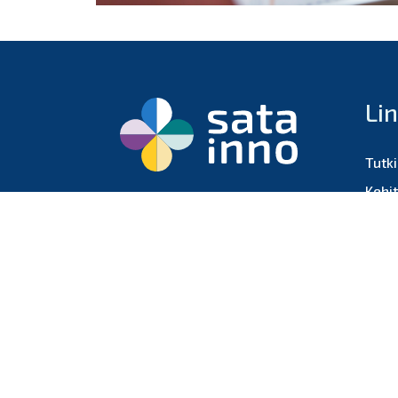
Li
Tutk
Kehi
Satakunnan alueen
Opet
terveyden ja hyvinvoinnin
Osall
toimijoiden yhteisö
Tiet
Yhte