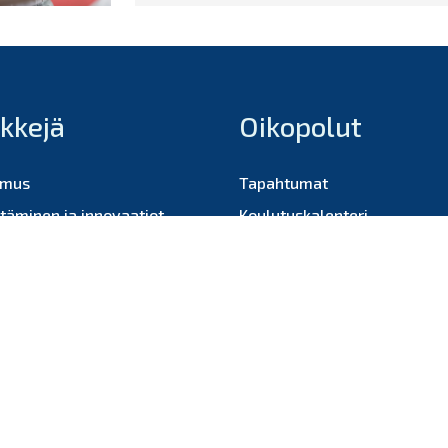
nkkejä
Oikopolut
imus
Tapahtumat
ttäminen ja innovaatiot
Koulutuskalenteri
us ja osaaminen
istu ja verkostoidu
oa Satainnosta
ystiedot