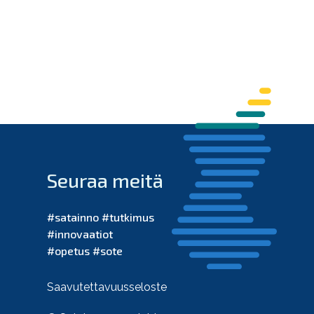
Seuraa meitä
#satainno #tutkimus
#innovaatiot
#opetus #sote
Saavutettavuusseloste