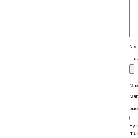
Nimi
Tie
Max
Mahd
Suo
Hyv
muk