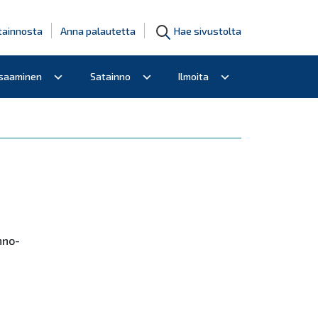
tainnosta
Anna palautetta
Hae sivustolta
osaaminen
Satainno
Ilmoita
nno-