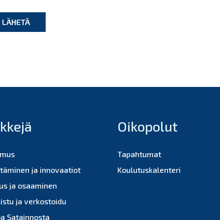
nkkejä
Oikopolut
imus
Tapahtumat
ttäminen ja innovaatiot
Koulutuskalenteri
us ja osaaminen
istu ja verkostoidu
oa Satainnosta