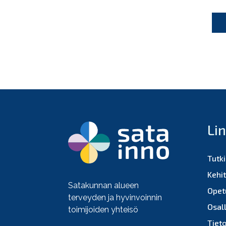
Li
Tutk
Kehi
Satakunnan alueen
Opet
terveyden ja hyvinvoinnin
Osall
toimijoiden yhteisö
Tiet