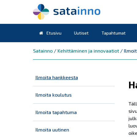
Etusivu
Uutiset
Tapahtumat
Päävalikko
Satainno
/
Kehittäminen ja innovaatiot
/
Ilmoi
Ilmoita hankkeesta
H
Ilmoita koulutus
Täl
siv
Ilmoita tapahtuma
jul
luo
Ilmoita uutinen
oik