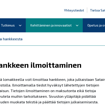
Yhteystiedot
Tietoa Sa
Tutkimus
Kehittäminen ja innovaatiot
Opetus ja 
ta hankkeesta
ankkeen ilmoittaminen
lä lomakkeella voit ilmoittaa hankkeen, joka julkaistaan Satai
ustolla. Ilmoittamalla tiedot hyväksyt lähetettyjen tietojen
kaisun. Tietojen ilmoittaminen on maksutonta eikä tietoja
vuteta muihin tarkoitukseen. Sivuston ylläpitäjä pidättää
euden muokata tekstiä ja päättää tietojen julkaisemisesta.