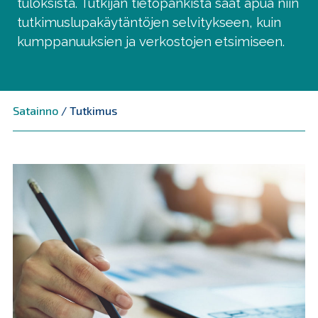
tuloksista. Tutkijan tietopankista saat apua niin
tutkimuslupakäytäntöjen selvitykseen, kuin
kumppanuuksien ja verkostojen etsimiseen.
Satainno
/
Tutkimus