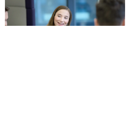
Tutkimustoiminnan tapaamiset ja tiedotteet