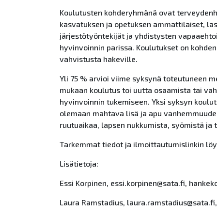
Koulutusten kohderyhmänä ovat terveydenho
kasvatuksen ja opetuksen ammattilaiset, las
järjestötyöntekijät ja yhdistysten vapaaehto
hyvinvoinnin parissa. Koulutukset on kohden
vahvistusta hakeville.
Yli 75 % arvioi viime syksynä toteutuneen m
mukaan koulutus toi uutta osaamista tai va
hyvinvoinnin tukemiseen. Yksi syksyn koulut
olemaan mahtava lisä ja apu vanhemmuuden
ruutuaikaa, lapsen nukkumista, syömistä ja t
Tarkemmat tiedot ja ilmoittautumislinkin lö
Lisätietoja:
Essi Korpinen, essi.korpinen@sata.fi, hanke
Laura Ramstadius, laura.ramstadius@sata.fi