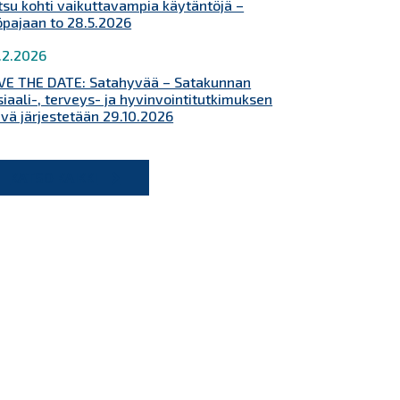
tsu kohti vaikuttavampia käytäntöjä –
öpajaan to 28.5.2026
.2.2026
VE THE DATE: Satahyvää – Satakunnan
siaali-, terveys- ja hyvinvointitutkimuksen
ivä järjestetään 29.10.2026
KATSO KAIKKI