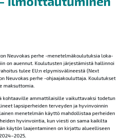
 – ilmoittautuminen
ton Neuvokas perhe -menetelmäkoulutuksia loka-
in on auennut. Koulutusten järjestämistä hallinnoi
ahoitus tulee EU:n elpymisvälineestä (Next
ton Neuvokas perhe -ohjaajakouluttaja. Koulutukset
lle maksuttomia.
ä kohtaaville ammattilaisille vaikuttavaksi todetun
neet lapsiperheiden terveyden ja hyvinvoinnin
lainen menetelmän käyttö mahdollistaa perheiden
eiden hyvinvointia, kun viesti on sama kaikilta
n käytön laajentaminen on kirjattu alueelliseen
 2024–2025.