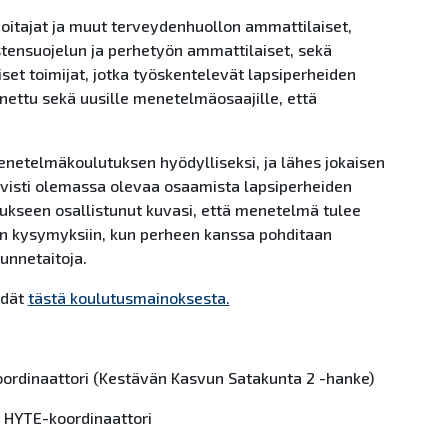
itajat ja muut terveydenhuollon ammattilaiset,
tensuojelun ja perhetyön ammattilaiset, sekä
iset toimijat, jotka työskentelevät lapsiperheiden
nettu sekä uusille menetelmäosaajille, että
enetelmäkoulutuksen hyödylliseksi, ja lähes jokaisen
hvisti olemassa olevaa osaamista lapsiperheiden
ukseen osallistunut kuvasi, että menetelmä tulee
 kysymyksiin, kun perheen kanssa pohditaan
unnetaitoja.
ydät
tästä koulutusmainoksesta.
koordinaattori (Kestävän Kasvun Satakunta 2 -hanke)
, HYTE-koordinaattori