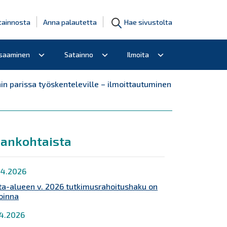
tainnosta
Anna palautetta
Hae sivustolta
osaaminen
Satainno
Ilmoita
 parissa työskenteleville – ilmoittautuminen
jankohtaista
.4.2026
ta-alueen v. 2026 tutkimusrahoitushaku on
oinna
.4.2026