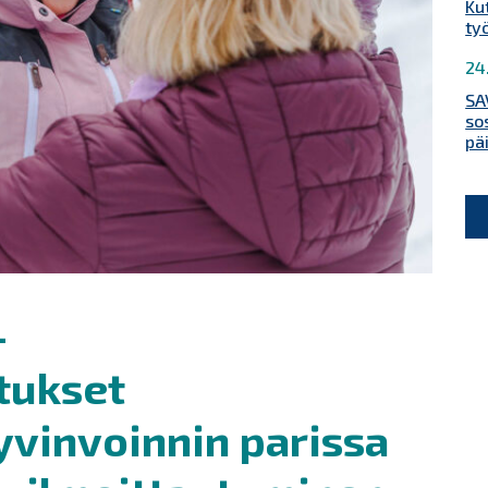
Ku
ty
24
SA
so
pä
-
tukset
yvinvoinnin parissa