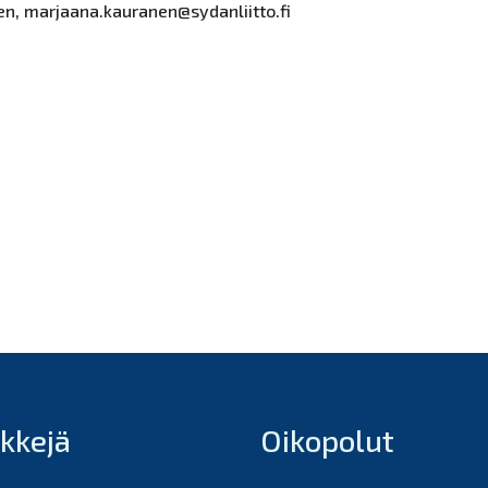
en, marjaana.kauranen@sydanliitto.fi
nkkejä
Oikopolut