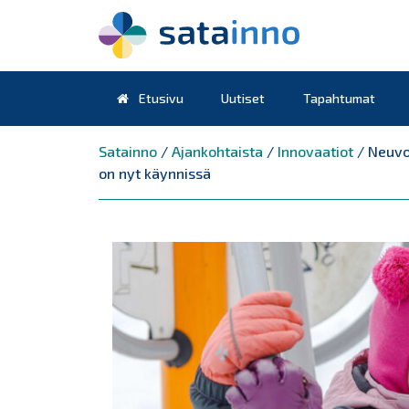
Etusivu
Uutiset
Tapahtumat
Päävalikko
Satainno
/
Ajankohtaista
/
Innovaatiot
/
Neuvo
on nyt käynnissä