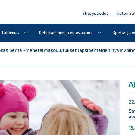
Yhteystiedot
Tietoa Sa
Tutkimus
Kehittäminen ja innovaatiot
Opetus ja 
kas perhe -menetelmäkoulutukset lapsiperheiden hyvinvoinnin
A
22
Sa
av
13