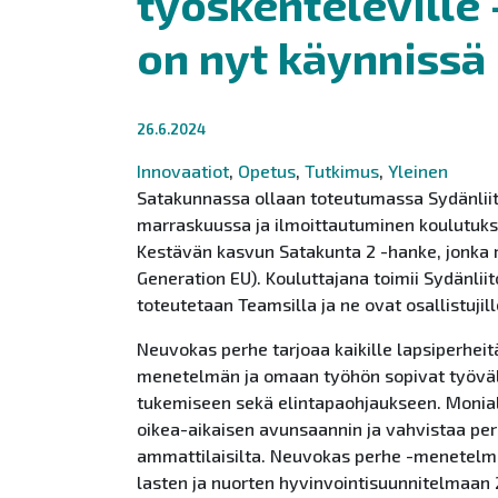
työskenteleville
on nyt käynnissä
26.6.2024
Innovaatiot
,
Opetus
,
Tutkimus
,
Yleinen
Satakunnassa ollaan toteutumassa Sydänlii
marraskuussa ja ilmoittautuminen koulutuksi
Kestävän kasvun Satakunta 2 -hanke, jonka r
Generation EU). Kouluttajana toimii Sydänlii
toteutetaan Teamsilla ja ne ovat osallistuji
Neuvokas perhe tarjoaa kaikille lapsiperheit
menetelmän ja omaan työhön sopivat työväli
tukemiseen sekä elintapaohjaukseen. Monia
oikea-aikaisen avunsaannin ja vahvistaa perh
ammattilaisilta. Neuvokas perhe -menetelmä
lasten ja nuorten hyvinvointisuunnitelmaan