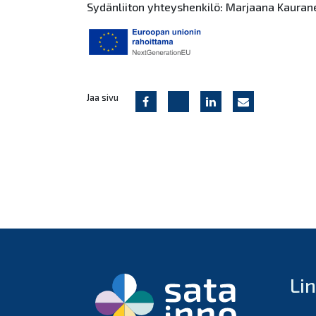
Sydänliiton yhteyshenkilö: Marjaana Kauran
Jaa sivu
Li