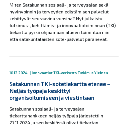
Miten Satakunnan sosiaali- ja terveysalan sekä
hyvinvoinnin ja terveyden edistämisen palvelut
kehittyvät seuraavina vuosina? Nyt julkaistu
tutkimus-, kehittämis- ja innovaatiotoiminnan (TKI)
tiekartta pyrkii ohjaamaan alueen toimintaa niin,
että satakuntalaisten sote-palvelut paranevat.
10.12.2024
|
Innovaatiot
TKI-verkosto
Tutkimus
Yleinen
Satakunnan TKI-sotetiekartta etenee –
Neljäs työpaja keskittyi
organisoitumiseen ja viestintään
Satakunnan sosiaali- ja terveysalan
tiekarttahankkeen neljäs työpaja järjestettiin
27.11.2024 ja sen keskiössä olivat tiekartan