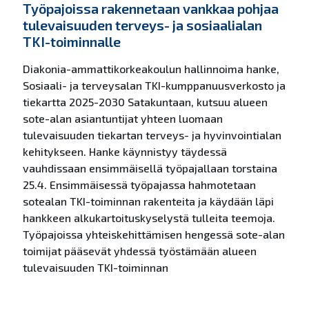
Työpajoissa rakennetaan vankkaa pohjaa
tulevaisuuden terveys- ja sosiaalialan
TKI-toiminnalle
Diakonia-ammattikorkeakoulun hallinnoima hanke,
Sosiaali- ja terveysalan TKI-kumppanuusverkosto ja
tiekartta 2025-2030 Satakuntaan, kutsuu alueen
sote-alan asiantuntijat yhteen luomaan
tulevaisuuden tiekartan terveys- ja hyvinvointialan
kehitykseen. Hanke käynnistyy täydessä
vauhdissaan ensimmäisellä työpajallaan torstaina
25.4. Ensimmäisessä työpajassa hahmotetaan
sotealan TKI-toiminnan rakenteita ja käydään läpi
hankkeen alkukartoituskyselystä tulleita teemoja.
Työpajoissa yhteiskehittämisen hengessä sote-alan
toimijat pääsevät yhdessä työstämään alueen
tulevaisuuden TKI-toiminnan