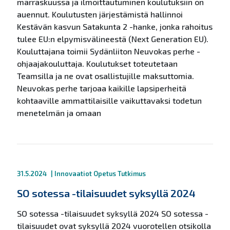
marraskuussa ja ilmoittautuminen koulutuksiin on
auennut. Koulutusten järjestämistä hallinnoi
Kestävän kasvun Satakunta 2 -hanke, jonka rahoitus
tulee EU:n elpymisvälineestä (Next Generation EU).
Kouluttajana toimii Sydänliiton Neuvokas perhe -
ohjaajakouluttaja. Koulutukset toteutetaan
Teamsilla ja ne ovat osallistujille maksuttomia.
Neuvokas perhe tarjoaa kaikille lapsiperheitä
kohtaaville ammattilaisille vaikuttavaksi todetun
menetelmän ja omaan
31.5.2024
|
Innovaatiot
Opetus
Tutkimus
SO sotessa -tilaisuudet syksyllä 2024
SO sotessa -tilaisuudet syksyllä 2024 SO sotessa -
tilaisuudet ovat syksyllä 2024 vuorotellen otsikolla