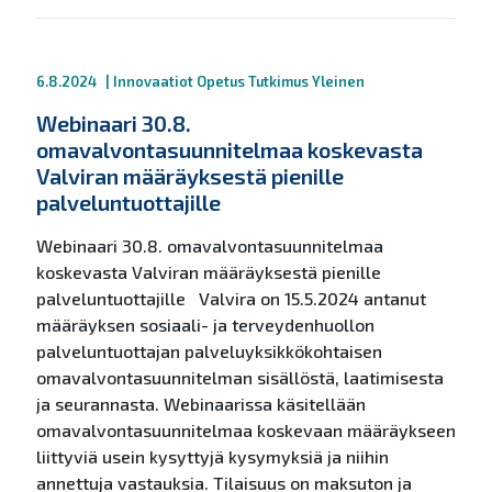
6.8.2024
|
Innovaatiot
Opetus
Tutkimus
Yleinen
Webinaari 30.8.
omavalvontasuunnitelmaa koskevasta
Valviran määräyksestä pienille
palveluntuottajille
Webinaari 30.8. omavalvontasuunnitelmaa
koskevasta Valviran määräyksestä pienille
palveluntuottajille Valvira on 15.5.2024 antanut
määräyksen sosiaali- ja terveydenhuollon
palveluntuottajan palveluyksikkökohtaisen
omavalvontasuunnitelman sisällöstä, laatimisesta
ja seurannasta. Webinaarissa käsitellään
omavalvontasuunnitelmaa koskevaan määräykseen
liittyviä usein kysyttyjä kysymyksiä ja niihin
annettuja vastauksia. Tilaisuus on maksuton ja