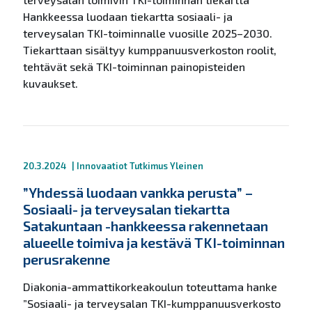
Hankkeessa luodaan tiekartta sosiaali- ja
terveysalan TKI-toiminnalle vuosille 2025–2030.
Tiekarttaan sisältyy kumppanuusverkoston roolit,
tehtävät sekä TKI-toiminnan painopisteiden
kuvaukset.
20.3.2024
|
Innovaatiot
Tutkimus
Yleinen
”Yhdessä luodaan vankka perusta” –
Sosiaali- ja terveysalan tiekartta
Satakuntaan -hankkeessa rakennetaan
alueelle toimiva ja kestävä TKI-toiminnan
perusrakenne
Diakonia-ammattikorkeakoulun toteuttama hanke
”Sosiaali- ja terveysalan TKI-kumppanuusverkosto