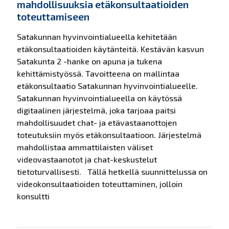
mahdollisuuksia etäkonsultaatioiden
toteuttamiseen
Satakunnan hyvinvointialueella kehitetään
etäkonsultaatioiden käytänteitä. Kestävän kasvun
Satakunta 2 -hanke on apuna ja tukena
kehittämistyössä. Tavoitteena on mallintaa
etäkonsultaatio Satakunnan hyvinvointialueelle.
Satakunnan hyvinvointialueella on käytössä
digitaalinen järjestelmä, joka tarjoaa paitsi
mahdollisuudet chat- ja etävastaanottojen
toteutuksiin myös etäkonsultaatioon. Järjestelmä
mahdollistaa ammattilaisten väliset
videovastaanotot ja chat-keskustelut
tietoturvallisesti. Tällä hetkellä suunnittelussa on
videokonsultaatioiden toteuttaminen, jolloin
konsultti