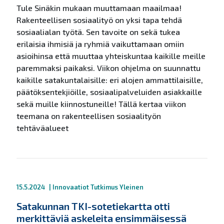
Tule Sinäkin mukaan muuttamaan maailmaa!
Rakenteellisen sosiaalityö on yksi tapa tehdä
sosiaalialan työtä. Sen tavoite on sekä tukea
erilaisia ihmisiä ja ryhmiä vaikuttamaan omiin
asioihinsa että muuttaa yhteiskuntaa kaikille meille
paremmaksi paikaksi. Viikon ohjelma on suunnattu
kaikille satakuntalaisille: eri alojen ammattilaisille,
päätöksentekjiöille, sosiaalipalveluiden asiakkaille
sekä muille kiinnostuneille! Tällä kertaa viikon
teemana on rakenteellisen sosiaalityön
tehtäväalueet
15.5.2024
|
Innovaatiot
Tutkimus
Yleinen
Satakunnan TKI-sotetiekartta otti
merkittäviä askeleita ensimmäisessä