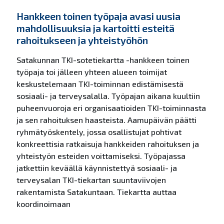
Hankkeen toinen työpaja avasi uusia
mahdollisuuksia ja kartoitti esteitä
rahoitukseen ja yhteistyöhön
Satakunnan TKI-sotetiekartta -hankkeen toinen
työpaja toi jälleen yhteen alueen toimijat
keskustelemaan TKI-toiminnan edistämisestä
sosiaali- ja terveysalalla. Työpajan aikana kuultiin
puheenvuoroja eri organisaatioiden TKI-toiminnasta
ja sen rahoituksen haasteista. Aamupäivän päätti
ryhmätyöskentely, jossa osallistujat pohtivat
konkreettisia ratkaisuja hankkeiden rahoituksen ja
yhteistyön esteiden voittamiseksi. Työpajassa
jatkettiin keväällä käynnistettyä sosiaali- ja
terveysalan TKI-tiekartan suuntaviivojen
rakentamista Satakuntaan. Tiekartta auttaa
koordinoimaan