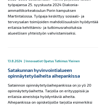
työpajansa 25. syyskuuta 2024 Diakonia-
ammattikorkeakoulun Porin kampuksen
Martintalossa. Työpaja keskittyy sosiaali- ja
terveysalan toimijoiden mahdollisuuksiin hyödyntää
erilaisia kehittämis- ja tutkimusrahoituksia
alueellisen yhteistyön vahvistamiseksi.
13.8.2024
|
Innovaatiot
Opetus
Tutkimus
Yleinen
Satakunnan hyvinvointialueen
opinnäytetyöaiheita aihepankissa
Satainnon opinnäytetyöaihepankissa on jo yli 20
opinnäytetyöaihetta. Tarjolla on erityyppisiä ja
erilaisia aineistoja hyödyntäviä aiheita.
Aihepankissa on opiskelijoille tarjolla esimerkiksi