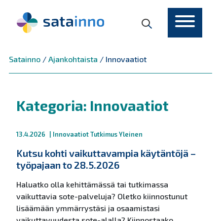
Päävalikko
Satainno
/
Ajankohtaista
/
Innovaatiot
Kategoria:
Innovaatiot
13.4.2026
|
Innovaatiot
Tutkimus
Yleinen
Kutsu kohti vaikuttavampia käytäntöjä –
työpajaan to 28.5.2026
Haluatko olla kehittämässä tai tutkimassa
vaikuttavia sote-palveluja? Oletko kiinnostunut
lisäämään ymmärrystäsi ja osaamistasi
vaikuttavuudesta sote-alalla? Kiinnostaako