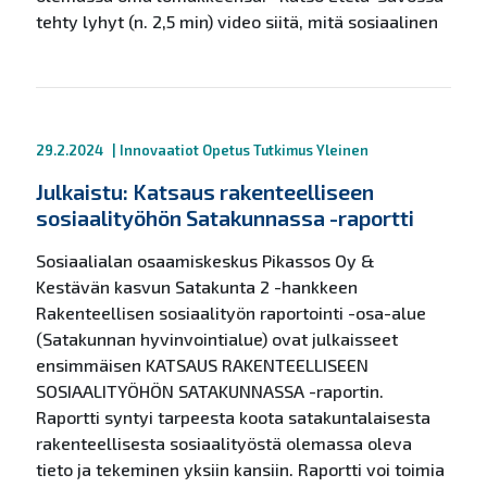
tehty lyhyt (n. 2,5 min) video siitä, mitä sosiaalinen
29.2.2024
|
Innovaatiot
Opetus
Tutkimus
Yleinen
Julkaistu: Katsaus rakenteelliseen
sosiaalityöhön Satakunnassa -raportti
Sosiaalialan osaamiskeskus Pikassos Oy &
Kestävän kasvun Satakunta 2 -hankkeen
Rakenteellisen sosiaalityön raportointi -osa-alue
(Satakunnan hyvinvointialue) ovat julkaisseet
ensimmäisen KATSAUS RAKENTEELLISEEN
SOSIAALITYÖHÖN SATAKUNNASSA -raportin.
Raportti syntyi tarpeesta koota satakuntalaisesta
rakenteellisesta sosiaalityöstä olemassa oleva
tieto ja tekeminen yksiin kansiin. Raportti voi toimia