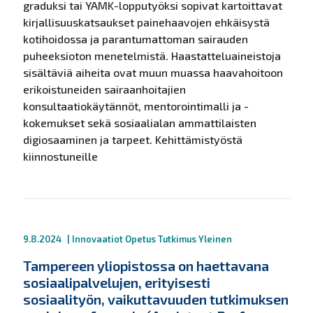
graduksi tai YAMK-lopputyöksi sopivat kartoittavat
kirjallisuuskatsaukset painehaavojen ehkäisystä
kotihoidossa ja parantumattoman sairauden
puheeksioton menetelmistä. Haastatteluaineistoja
sisältäviä aiheita ovat muun muassa haavahoitoon
erikoistuneiden sairaanhoitajien
konsultaatiokäytännöt, mentorointimalli ja -
kokemukset sekä sosiaalialan ammattilaisten
digiosaaminen ja tarpeet. Kehittämistyöstä
kiinnostuneille
9.8.2024
|
Innovaatiot
Opetus
Tutkimus
Yleinen
Tampereen yliopistossa on haettavana
sosiaalipalvelujen, erityisesti
sosiaalityön, vaikuttavuuden tutkimuksen