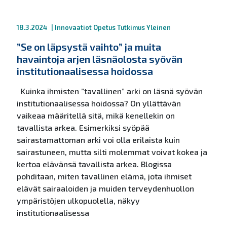
18.3.2024
|
Innovaatiot
Opetus
Tutkimus
Yleinen
”Se on läpsystä vaihto” ja muita
havaintoja arjen läsnäolosta syövän
institutionaalisessa hoidossa
Kuinka ihmisten ”tavallinen” arki on läsnä syövän
institutionaalisessa hoidossa? On yllättävän
vaikeaa määritellä sitä, mikä kenellekin on
tavallista arkea. Esimerkiksi syöpää
sairastamattoman arki voi olla erilaista kuin
sairastuneen, mutta silti molemmat voivat kokea ja
kertoa elävänsä tavallista arkea. Blogissa
pohditaan, miten tavallinen elämä, jota ihmiset
elävät sairaaloiden ja muiden terveydenhuollon
ympäristöjen ulkopuolella, näkyy
institutionaalisessa