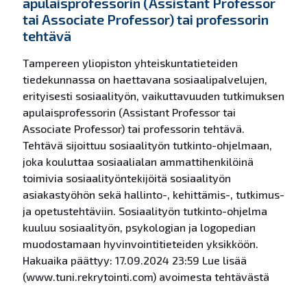
apulaisprofessorin (Assistant Professor
tai Associate Professor) tai professorin
tehtävä
Tampereen yliopiston yhteiskuntatieteiden
tiedekunnassa on haettavana sosiaalipalvelujen,
erityisesti sosiaalityön, vaikuttavuuden tutkimuksen
apulaisprofessorin (Assistant Professor tai
Associate Professor) tai professorin tehtävä.
Tehtävä sijoittuu sosiaalityön tutkinto-ohjelmaan,
joka kouluttaa sosiaalialan ammattihenkilöinä
toimivia sosiaalityöntekijöitä sosiaalityön
asiakastyöhön sekä hallinto-, kehittämis-, tutkimus-
ja opetustehtäviin. Sosiaalityön tutkinto-ohjelma
kuuluu sosiaalityön, psykologian ja logopedian
muodostamaan hyvinvointitieteiden yksikköön.
Hakuaika päättyy: 17.09.2024 23:59 Lue lisää
(www.tuni.rekrytointi.com) avoimesta tehtävästä