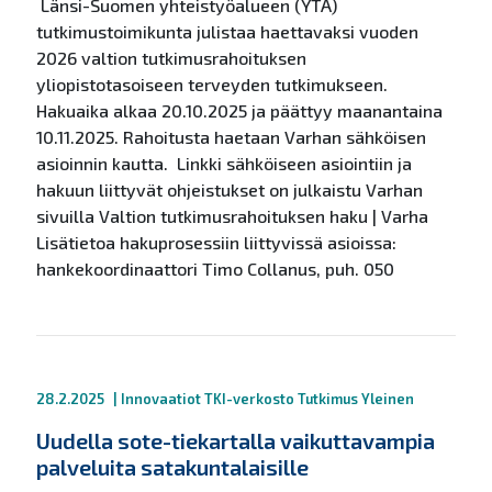
Länsi-Suomen yhteistyöalueen (YTA)
tutkimustoimikunta julistaa haettavaksi vuoden
2026 valtion tutkimusrahoituksen
yliopistotasoiseen terveyden tutkimukseen.
Hakuaika alkaa 20.10.2025 ja päättyy maanantaina
10.11.2025. Rahoitusta haetaan Varhan sähköisen
asioinnin kautta. Linkki sähköiseen asiointiin ja
hakuun liittyvät ohjeistukset on julkaistu Varhan
sivuilla Valtion tutkimusrahoituksen haku | Varha
Lisätietoa hakuprosessiin liittyvissä asioissa:
hankekoordinaattori Timo Collanus, puh. 050
28.2.2025
|
Innovaatiot
TKI-verkosto
Tutkimus
Yleinen
Uudella sote-tiekartalla vaikuttavampia
palveluita satakuntalaisille