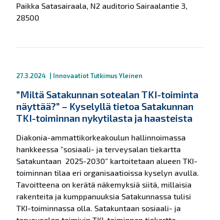
Paikka Satasairaala, N2 auditorio Sairaalantie 3,
28500
27.3.2024
|
Innovaatiot
Tutkimus
Yleinen
”Miltä Satakunnan sotealan TKI-toiminta
näyttää?” – Kyselyllä tietoa Satakunnan
TKI-toiminnan nykytilasta ja haasteista
Diakonia-ammattikorkeakoulun hallinnoimassa
hankkeessa ”sosiaali- ja terveysalan tiekartta
Satakuntaan 2025-2030” kartoitetaan alueen TKI-
toiminnan tilaa eri organisaatioissa kyselyn avulla.
Tavoitteena on kerätä näkemyksiä siitä, millaisia
rakenteita ja kumppanuuksia Satakunnassa tulisi
TKI-toiminnassa olla. Satakuntaan sosiaali- ja
terveysalan toimivin TKI-toiminnan tiekartta