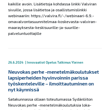
kaikille avoin. Lisätietoja kohdassa linkki Valviran
sivuille, jossa lisätietoa ja osallistumislinkki
webinaariin: https://valvira.fi/-/webinaari-6.9.-
omavalvontasuunnitelmaa-koskevasta-valviran-
maarayksesta-keskisuurille-ja-suurille-
palveluntuottajille
26.6.2024
|
Innovaatiot
Opetus
Tutkimus
Yleinen
Neuvokas perhe -menetelmäkoulutukset
lapsiperheiden hyvinvoinnin parissa
työskenteleville – ilmoittautuminen on
nyt käynnissä
Satakunnassa ollaan toteutumassa Sydänliiton
Neuvokas perhe -menetelmäkoulutuksia loka-