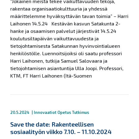
”Jokainen meistä tekee vaikuttavuuden tekoja,
rakentaa organisaatiokulttuuria ja yhdessä
määrittelemme hyväksyttävän tavan toimia” – Harri
Laihonen 14.5.24 Kestävän kasvun Satakunta 2-
hanke ja osaamisen palvelut järjestivät 14.5.24
koulutusiltapäivän vaikuttavuudesta ja
tietojohtamisesta Satakunnan hyvinvointialueen
henkilöstölle. Luennoitsijoiksi oli saatu professori
Harri Laihonen, tutkija Samuel Salovaara ja
tietojohtamisen asiantuntija Ulla Joopi. Professori,
KTM, FT Harri Laihonen (Itä-Suomen
20.5.2024
|
Innovaatiot
Opetus
Tutkimus
Save the date: Rakenteellisen
sosiaalityön viikko 7.10. – 11.10.2024