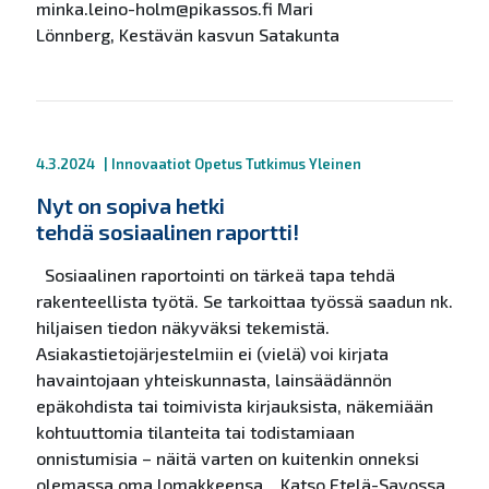
minka.leino-holm@pikassos.fi Mari
Lönnberg, Kestävän kasvun Satakunta
4.3.2024
|
Innovaatiot
Opetus
Tutkimus
Yleinen
Nyt on sopiva hetki
tehdä sosiaalinen raportti!
Sosiaalinen raportointi on tärkeä tapa tehdä
rakenteellista työtä. Se tarkoittaa työssä saadun nk.
hiljaisen tiedon näkyväksi tekemistä.
Asiakastietojärjestelmiin ei (vielä) voi kirjata
havaintojaan yhteiskunnasta, lainsäädännön
epäkohdista tai toimivista kirjauksista, näkemiään
kohtuuttomia tilanteita tai todistamiaan
onnistumisia – näitä varten on kuitenkin onneksi
olemassa oma lomakkeensa. Katso Etelä-Savossa