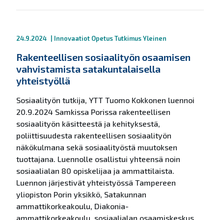
24.9.2024
|
Innovaatiot
Opetus
Tutkimus
Yleinen
Rakenteellisen sosiaalityön osaamisen
vahvistamista satakuntalaisella
yhteistyöllä
Sosiaalityön tutkija, YTT Tuomo Kokkonen luennoi
20.9.2024 Samkissa Porissa rakenteellisen
sosiaalityön käsitteestä ja kehityksestä,
poliittisuudesta rakenteellisen sosiaalityön
näkökulmana sekä sosiaalityöstä muutoksen
tuottajana. Luennolle osallistui yhteensä noin
sosiaalialan 80 opiskelijaa ja ammattilaista.
Luennon järjestivät yhteistyössä Tampereen
yliopiston Porin yksikkö, Satakunnan
ammattikorkeakoulu, Diakonia-
ammattikorkeakoulu, sosiaalialan osaamiskeskus