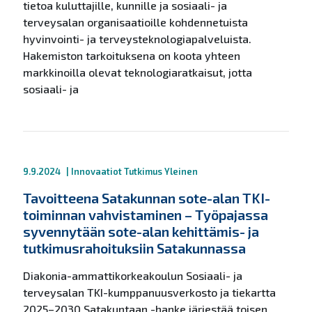
tietoa kuluttajille, kunnille ja sosiaali- ja
terveysalan organisaatioille kohdennetuista
hyvinvointi- ja terveysteknologiapalveluista.
Hakemiston tarkoituksena on koota yhteen
markkinoilla olevat teknologiaratkaisut, jotta
sosiaali- ja
9.9.2024
|
Innovaatiot
Tutkimus
Yleinen
Tavoitteena Satakunnan sote-alan TKI-
toiminnan vahvistaminen – Työpajassa
syvennytään sote-alan kehittämis- ja
tutkimusrahoituksiin Satakunnassa
Diakonia-ammattikorkeakoulun Sosiaali- ja
terveysalan TKI-kumppanuusverkosto ja tiekartta
2025–2030 Satakuntaan -hanke järjestää toisen