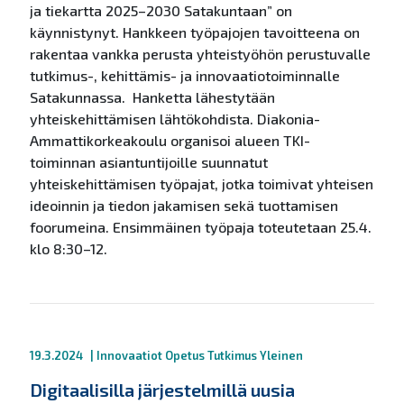
ja tiekartta 2025–2030 Satakuntaan” on
käynnistynyt. Hankkeen työpajojen tavoitteena on
rakentaa vankka perusta yhteistyöhön perustuvalle
tutkimus-, kehittämis- ja innovaatiotoiminnalle
Satakunnassa. Hanketta lähestytään
yhteiskehittämisen lähtökohdista. Diakonia-
Ammattikorkeakoulu organisoi alueen TKI-
toiminnan asiantuntijoille suunnatut
yhteiskehittämisen työpajat, jotka toimivat yhteisen
ideoinnin ja tiedon jakamisen sekä tuottamisen
foorumeina. Ensimmäinen työpaja toteutetaan 25.4.
klo 8:30–12.
19.3.2024
|
Innovaatiot
Opetus
Tutkimus
Yleinen
Digitaalisilla järjestelmillä uusia