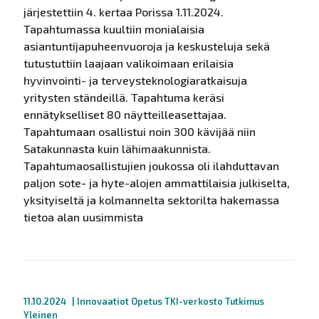
järjestettiin 4. kertaa Porissa 1.11.2024.
Tapahtumassa kuultiin monialaisia
asiantuntijapuheenvuoroja ja keskusteluja sekä
tutustuttiin laajaan valikoimaan erilaisia
hyvinvointi- ja terveysteknologiaratkaisuja
yritysten ständeillä. Tapahtuma keräsi
ennätykselliset 80 näytteilleasettajaa.
Tapahtumaan osallistui noin 300 kävijää niin
Satakunnasta kuin lähimaakunnista.
Tapahtumaosallistujien joukossa oli ilahduttavan
paljon sote- ja hyte-alojen ammattilaisia julkiselta,
yksityiseltä ja kolmannelta sektorilta hakemassa
tietoa alan uusimmista
11.10.2024
|
Innovaatiot
Opetus
TKI-verkosto
Tutkimus
Yleinen