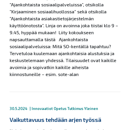
”Ajankohtaista sosiaalipalveluissa”, otsikolla
”Kirjaaminen sosiaalihuollossa” sekä otsikolla
”Ajankohtaista asiakastietojärjestelmän
käyttöönotosta”. Linja on avoinna joka tiistai klo 9 –
9.45, hyppää mukaan! Liity kokoukseen
napsauttamalla tästä Ajankohtaista
sosiaalipalveluissa: Mitä SO-kentällä tapahtuu?
Tervetuloa kuulemaan ajankohtaisia alustuksia ja
keskustelemaan yhdessä. Tilaisuudet ovat kaikille
avoimia ja sopivatkin kaikille aiheista
kiinnostuneille – esim. sote-alan
30.5.2024
|
Innovaatiot
Opetus
Tutkimus
Yleinen
Vaikuttavuus tehdään arjen työssä