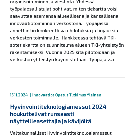
organisoituminen ja viestintä. Yhdessä
työpajaosallistujat pohtivat, miten tiekartta voisi
saavuttaa asemansa alueellisena ja kansallisena
innovaatiotoiminnan verkostona. Työpajassa
annettiinkin konkreettisia ehdotuksia ja linjauksia
verkoston toiminnalle. Hankkeessa tehtävä TKI-
sotetiekartta on suunnitelma alueen TKI-yhteistyön
rakentamiseksi. Vuonna 2025 sitä pilotoidaan ja
verkoston yhteistyö käynnistetään. Työpajassa
15.11.2024
|
Innovaatiot
Opetus
Tutkimus
Yleinen
Hyvinvointiteknologiamessut 2024
houkuttelivat runsaasti
näytteilleasettajia ja kävijöitä
Valtakunnalliset Hyvinvointiteknologiamessut