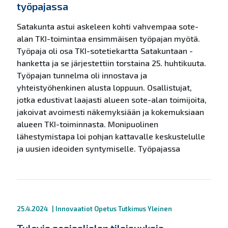
työpajassa
Satakunta astui askeleen kohti vahvempaa sote-
alan TKI-toimintaa ensimmäisen työpajan myötä.
Työpaja oli osa TKI-sotetiekartta Satakuntaan -
hanketta ja se järjestettiin torstaina 25. huhtikuuta.
Työpajan tunnelma oli innostava ja
yhteistyöhenkinen alusta loppuun. Osallistujat,
jotka edustivat laajasti alueen sote-alan toimijoita,
jakoivat avoimesti näkemyksiään ja kokemuksiaan
alueen TKI-toiminnasta. Monipuolinen
lähestymistapa loi pohjan kattavalle keskustelulle
ja uusien ideoiden syntymiselle. Työpajassa
25.4.2024
|
Innovaatiot
Opetus
Tutkimus
Yleinen