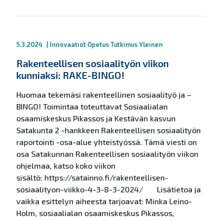
5.3.2024
|
Innovaatiot
Opetus
Tutkimus
Yleinen
Rakenteellisen sosiaalityön viikon
kunniaksi: RAKE-BINGO!
Huomaa tekemäsi rakenteellinen sosiaalityö ja –
BINGO! Toimintaa toteuttavat Sosiaalialan
osaamiskeskus Pikassos ja Kestävän kasvun
Satakunta 2 -hankkeen Rakenteellisen sosiaalityön
raportointi -osa-alue yhteistyössä. Tämä viesti on
osa Satakunnan Rakenteellisen sosiaalityön viikon
ohjelmaa, katso koko viikon
sisältö: https://satainno.fi/rakenteellisen-
sosiaalityon-viikko-4-3-8-3-2024/ Lisätietoa ja
vaikka esittelyn aiheesta tarjoavat: Minka Leino-
Holm, sosiaalialan osaamiskeskus Pikassos,