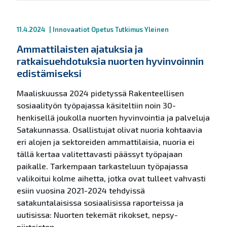
11.4.2024
|
Innovaatiot
Opetus
Tutkimus
Yleinen
Ammattilaisten ajatuksia ja
ratkaisuehdotuksia nuorten hyvinvoinnin
edistämiseksi
Maaliskuussa 2024 pidetyssä Rakenteellisen
sosiaalityön työpajassa käsiteltiin noin 30-
henkisellä joukolla nuorten hyvinvointia ja palveluja
Satakunnassa. Osallistujat olivat nuoria kohtaavia
eri alojen ja sektoreiden ammattilaisia, nuoria ei
tällä kertaa valitettavasti päässyt työpajaan
paikalle. Tarkempaan tarkasteluun työpajassa
valikoitui kolme aihetta, jotka ovat tulleet vahvasti
esiin vuosina 2021-2024 tehdyissä
satakuntalaisissa sosiaalisissa raporteissa ja
uutisissa: Nuorten tekemät rikokset, nepsy-
piirteisten