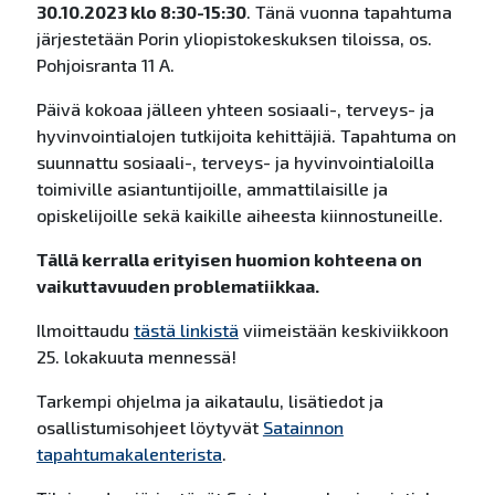
30.10.2023 klo 8:30-15:30
. Tänä vuonna tapahtuma
järjestetään Porin yliopistokeskuksen tiloissa, os.
Pohjoisranta 11 A.
Päivä kokoaa jälleen yhteen sosiaali-, terveys- ja
hyvinvointialojen tutkijoita kehittäjiä. Tapahtuma on
suunnattu sosiaali-, terveys- ja hyvinvointialoilla
toimiville asiantuntijoille, ammattilaisille ja
opiskelijoille sekä kaikille aiheesta kiinnostuneille.
Tällä kerralla erityisen huomion kohteena on
vaikuttavuuden problematiikkaa.
Ilmoittaudu
tästä linkistä
viimeistään keskiviikkoon
25. lokakuuta mennessä!
Tarkempi ohjelma ja aikataulu, lisätiedot ja
osallistumisohjeet löytyvät
Satainnon
tapahtumakalenterista
.