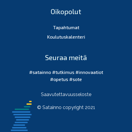
Oikopolut
Tapahtumat
Koulutuskalenteri
Seuraa meitä
#satainno #tutkimus #innovaatiot
#opetus #sote
Saavutettavuusseloste
© Satainno copyright 2021