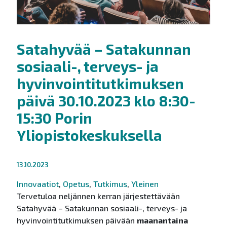
Satahyvää – Satakunnan
sosiaali-, terveys- ja
hyvinvointitutkimuksen
päivä 30.10.2023 klo 8:30-
15:30 Porin
Yliopistokeskuksella
13.10.2023
Innovaatiot
,
Opetus
,
Tutkimus
,
Yleinen
Tervetuloa neljännen kerran järjestettävään
Satahyvää – Satakunnan sosiaali-, terveys- ja
hyvinvointitutkimuksen päivään
maanantaina