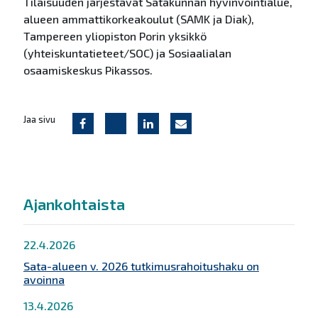
Tilaisuuden järjestävät Satakunnan hyvinvointialue,
alueen ammattikorkeakoulut (SAMK ja Diak),
Tampereen yliopiston Porin yksikkö
(yhteiskuntatieteet/SOC) ja Sosiaalialan
osaamiskeskus Pikassos.
Jaa sivu
Ajankohtaista
22.4.2026
Sata-alueen v. 2026 tutkimusrahoitushaku on
avoinna
13.4.2026