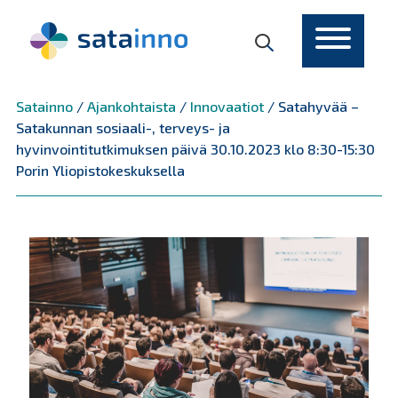
Päävalikko
Satainno
/
Ajankohtaista
/
Innovaatiot
/
Satahyvää –
Satakunnan sosiaali-, terveys- ja
hyvinvointitutkimuksen päivä 30.10.2023 klo 8:30-15:30
Porin Yliopistokeskuksella