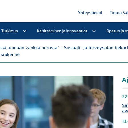
Yhteystiedot
Tietoa Sa
Tutkimus
Kehittäminen ja innovaatiot
Opetus ja 
ssä luodaan vankka perusta” – Sosiaali- ja terveysalan tiek
rusrakenne
A
22
Sa
av
13