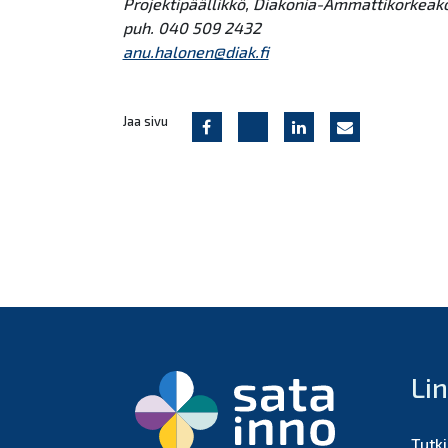
Projektipäällikkö, Diakonia-Ammattikorkeak
puh. 040 509 2432
anu.halonen@diak.fi
Jaa sivu
Li
Tutk