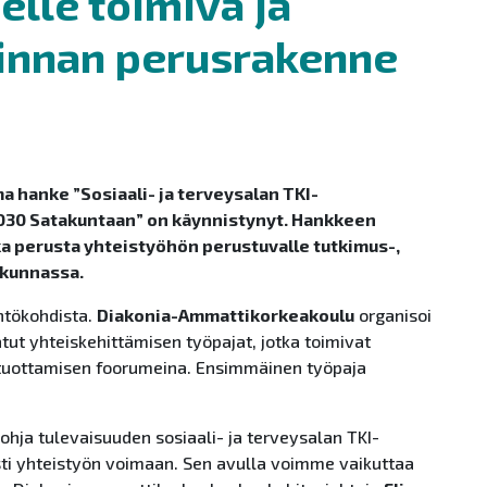
lle toimiva ja
innan perusrakenne
hanke ”Sosiaali- ja terveysalan TKI-
030 Satakuntaan” on käynnistynyt. Hankkeen
a perusta yhteistyöhön perustuvalle tutkimus-,
akunnassa.
htökohdista.
Diakonia-Ammattikorkeakoulu
organisoi
tut yhteiskehittämisen työpajat, jotka toimivat
ä tuottamisen foorumeina. Ensimmäinen työpaja
ja tulevaisuuden sosiaali- ja terveysalan TKI-
i yhteistyön voimaan. Sen avulla voimme vaikuttaa