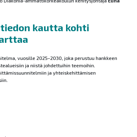
too Diakonia-ammattikorkeakoulun kehitysjohtaja
Elina
tiedon kautta kohti
arttaa
nitelma, vuosille 2025–2030, joka perustuu hankkeen
ealueisiin ja niistä johdettuihin teemoihin.
ittämissuunnitelmiin ja yhteiskehittämisen
iin.