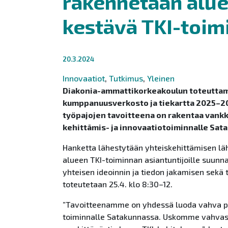
rakennetaan aluee
kestävä TKI-toim
20.3.2024
Innovaatiot
,
Tutkimus
,
Yleinen
Diakonia-ammattikorkeakoulun toteuttama 
kumppanuusverkosto ja tiekartta 2025–2
työpajojen tavoitteena on rakentaa vankk
kehittämis- ja innovaatiotoiminnalle Sat
Hanketta lähestytään yhteiskehittämisen lä
alueen TKI-toiminnan asiantuntijoille suunna
yhteisen ideoinnin ja tiedon jakamisen sek
toteutetaan 25.4. klo 8:30–12.
”Tavoitteenamme on yhdessä luoda vahva poh
toiminnalle Satakunnassa. Uskomme vahvast