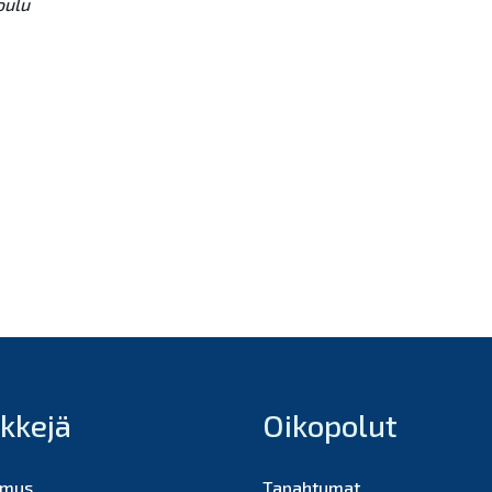
oulu
nkkejä
Oikopolut
imus
Tapahtumat