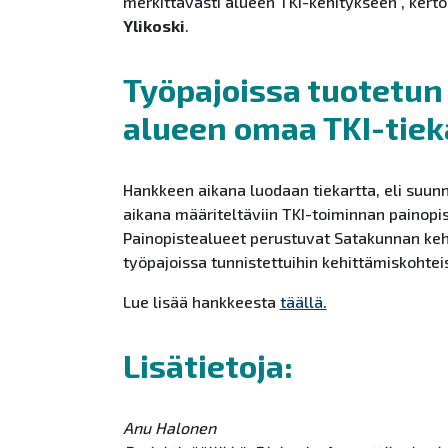
merkittävästi alueen TKI-kehitykseen”, ker
Ylikoski
.
Työpajoissa tuotetun 
alueen omaa TKI-tiek
Hankkeen aikana luodaan tiekartta, eli suun
aikana määriteltäviin TKI-toiminnan painopist
Painopistealueet perustuvat Satakunnan keh
työpajoissa tunnistettuihin kehittämiskohteis
Lue lisää hankkeesta
täällä.
Lisätietoja:
Anu Halonen