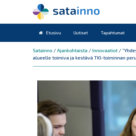
Etusivu
Uutiset
Tapahtumat
Päävalikko
Satainno
/
Ajankohtaista
/
Innovaatiot
/
”Yhde
alueelle toimiva ja kestävä TKI-toiminnan pe