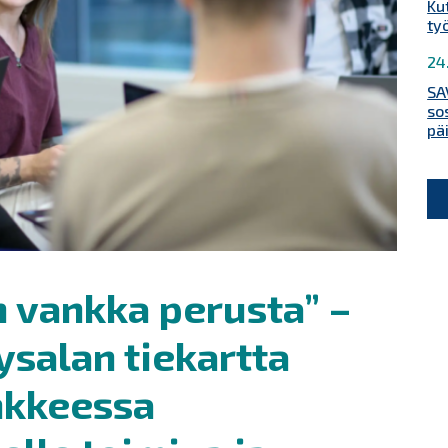
Ku
ty
24
SA
so
pä
 vankka perusta” –
eysalan tiekartta
nkkeessa