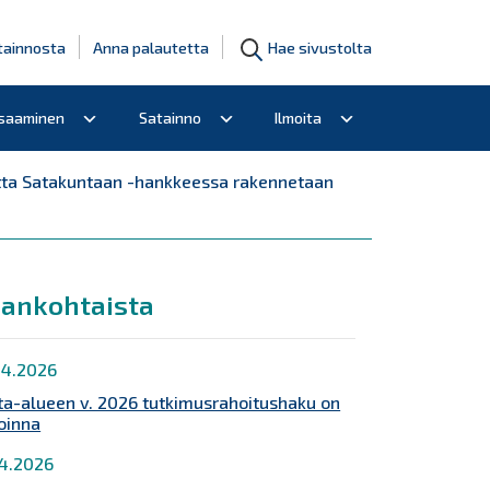
tainnosta
Anna palautetta
Hae sivustolta
osaaminen
Satainno
Ilmoita
artta Satakuntaan -hankkeessa rakennetaan
jankohtaista
.4.2026
ta-alueen v. 2026 tutkimusrahoitushaku on
oinna
.4.2026