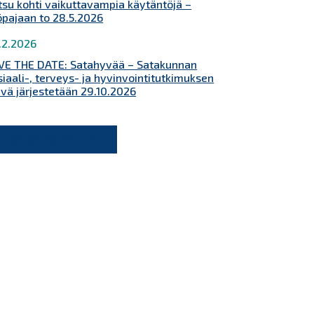
tsu kohti vaikuttavampia käytäntöjä –
öpajaan to 28.5.2026
.2.2026
VE THE DATE: Satahyvää – Satakunnan
siaali-, terveys- ja hyvinvointitutkimuksen
ivä järjestetään 29.10.2026
KATSO KAIKKI