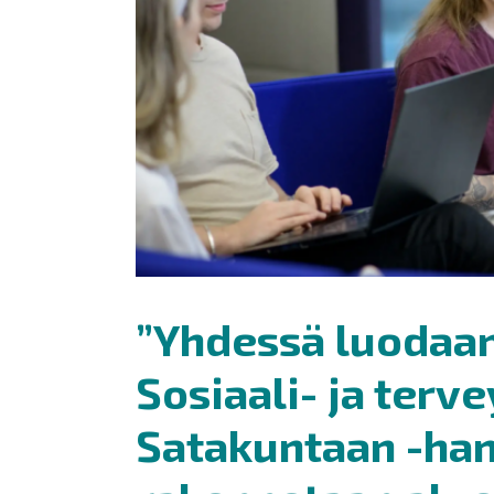
”Yhdessä luodaan
Sosiaali- ja terv
Satakuntaan -ha