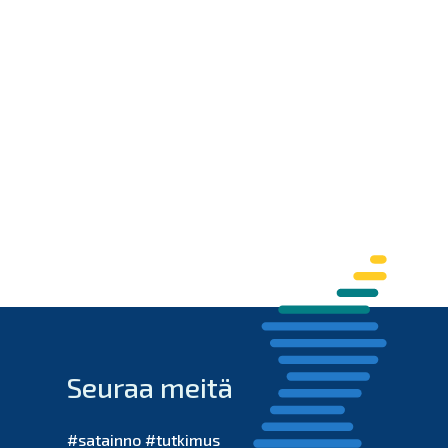
Seuraa meitä
#satainno #tutkimus