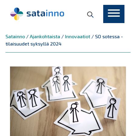
Päävalikko
Satainno
/
Ajankohtaista
/
Innovaatiot
/
SO sotessa -
tilaisuudet syksyllä 2024