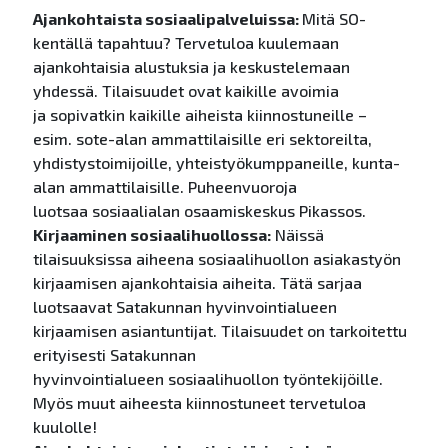
Ajankohtaista sosiaalipalveluissa:
Mitä SO-
kentällä tapahtuu? Tervetuloa kuulemaan
ajankohtaisia alustuksia ja keskustelemaan
yhdessä. Tilaisuudet ovat kaikille avoimia
ja sopivatkin kaikille aiheista kiinnostuneille –
esim. sote-alan ammattilaisille eri sektoreilta,
yhdistystoimijoille, yhteistyökumppaneille, kunta-
alan ammattilaisille. Puheenvuoroja
luotsaa sosiaalialan osaamiskeskus Pikassos.
Kirjaaminen sosiaalihuollossa:
Näissä
tilaisuuksissa aiheena sosiaalihuollon asiakastyön
kirjaamisen ajankohtaisia aiheita. Tätä sarjaa
luotsaavat Satakunnan hyvinvointialueen
kirjaamisen asiantuntijat. Tilaisuudet on tarkoitettu
erityisesti Satakunnan
hyvinvointialueen sosiaalihuollon työntekijöille.
Myös muut aiheesta kiinnostuneet tervetuloa
kuulolle!