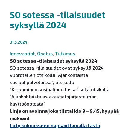
SO sotessa -tilaisuudet
syksyllä 2024
31.5.2024
Innovaatiot
,
Opetus
,
Tutkimus
SO sotessa -tilaisuudet syksyllä 2024
SO sotessa -tilaisuudet ovat syksyllä 2024
vuorotellen otsikolla ”Ajankohtaista
sosiaalipalveluissa”, otsikolla
”Kirjaaminen sosiaalihuollossa” sekä otsikolla
”Ajankohtaista asiakastietojärjestelmän
käyttöönotosta”.
Linja on avoinna joka tiistai klo 9 – 9.45, hyppää
mukaan!
Liity kokoukseen napsauttamalla tästä