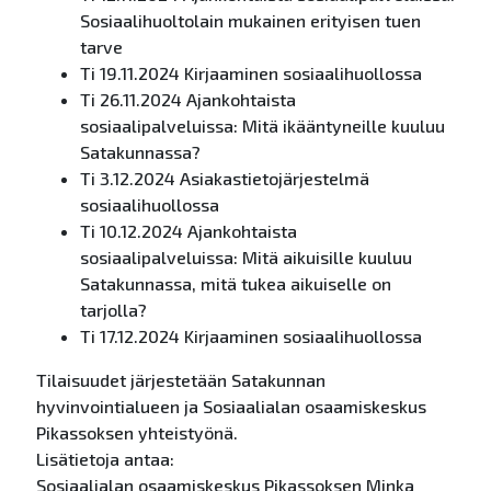
Sosiaalihuoltolain mukainen erityisen tuen
tarve
Ti 19.11.2024 Kirjaaminen sosiaalihuollossa
Ti 26.11.2024 Ajankohtaista
sosiaalipalveluissa: Mitä ikääntyneille kuuluu
Satakunnassa?
Ti 3.12.2024 Asiakastietojärjestelmä
sosiaalihuollossa
Ti 10.12.2024 Ajankohtaista
sosiaalipalveluissa: Mitä aikuisille kuuluu
Satakunnassa, mitä tukea aikuiselle on
tarjolla?
Ti 17.12.2024 Kirjaaminen sosiaalihuollossa
Tilaisuudet järjestetään Satakunnan
hyvinvointialueen ja Sosiaalialan osaamiskeskus
Pikassoksen yhteistyönä.
Lisätietoja antaa:
Sosiaalialan osaamiskeskus Pikassoksen Minka