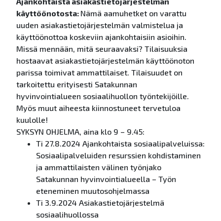
Ajankohtaista asiakastietojärjestelmän
käyttöönotosta:
Nämä aamuhetket on varattu
uuden asiakastietojärjestelmän valmistelua ja
käyttöönottoa koskeviin ajankohtaisiin asioihin.
Missä mennään, mitä seuraavaksi? Tilaisuuksia
hostaavat asiakastietojärjestelmän käyttöönoton
parissa toimivat ammattilaiset. Tilaisuudet on
tarkoitettu erityisesti Satakunnan
hyvinvointialueen sosiaalihuollon työntekijöille.
Myös muut aiheesta kiinnostuneet tervetuloa
kuulolle!
SYKSYN OHJELMA, aina klo 9 – 9.45:
Ti 27.8.2024 Ajankohtaista sosiaalipalveluissa:
Sosiaalipalveluiden resurssien kohdistaminen
ja ammattilaisten välinen työnjako
Satakunnan hyvinvointialueella – Työn
eteneminen muutosohjelmassa
Ti 3.9.2024 Asiakastietojärjestelmä
sosiaalihuollossa