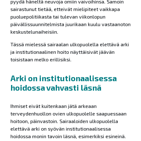
pyydä häneltä neuvoja omiin vaivoihinsa. Samoin
sairastunut tietää, etteivät mielipiteet vaikkapa
puoluepolitiikasta tai tulevan viikonlopun
päivällissuunnitelmista juurikaan kuulu vastaanoton
keskustelunaiheisiin.
Tässä mielessä sairaalan ulkopuolella elettävä arki
ja institutionaalinen hoito näyttäisivät jäävän
toisistaan melko erillisiksi.
Arki on institutionaalisessa
hoidossa vahvasti läsnä
Ihmiset eivät kuitenkaan jätä arkeaan
terveydenhuollon ovien ulkopuolelle saapuessaan
hoitoon, päinvastoin. Sairaaloiden ulkopuolella
elettävä arki on syövän institutionaalisessa
hoidossa monin tavoin läsnä, esimerkiksi esineinä.