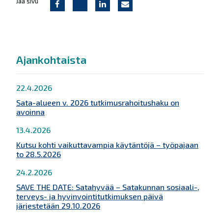
Jaa sivu
Ajankohtaista
22.4.2026
Sata-alueen v. 2026 tutkimusrahoitushaku on
avoinna
13.4.2026
Kutsu kohti vaikuttavampia käytäntöjä – työpajaan
to 28.5.2026
24.2.2026
SAVE THE DATE: Satahyvää – Satakunnan sosiaali-,
terveys- ja hyvinvointitutkimuksen päivä
järjestetään 29.10.2026