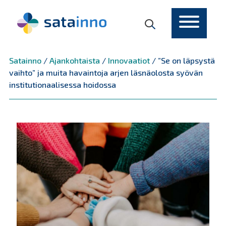
Päävalikko
Satainno
/
Ajankohtaista
/
Innovaatiot
/
”Se on läpsystä
vaihto” ja muita havaintoja arjen läsnäolosta syövän
institutionaalisessa hoidossa