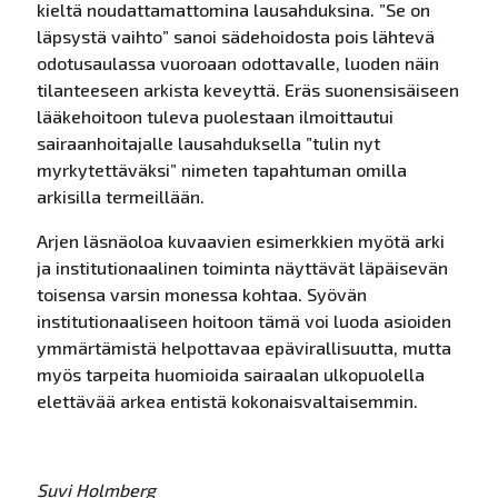
kieltä noudattamattomina lausahduksina. ”Se on
läpsystä vaihto” sanoi sädehoidosta pois lähtevä
odotusaulassa vuoroaan odottavalle, luoden näin
tilanteeseen arkista keveyttä. Eräs suonensisäiseen
lääkehoitoon tuleva puolestaan ilmoittautui
sairaanhoitajalle lausahduksella ”tulin nyt
myrkytettäväksi” nimeten tapahtuman omilla
arkisilla termeillään.
Arjen läsnäoloa kuvaavien esimerkkien myötä arki
ja institutionaalinen toiminta näyttävät läpäisevän
toisensa varsin monessa kohtaa. Syövän
institutionaaliseen hoitoon tämä voi luoda asioiden
ymmärtämistä helpottavaa epävirallisuutta, mutta
myös tarpeita huomioida sairaalan ulkopuolella
elettävää arkea entistä kokonaisvaltaisemmin.
Suvi Holmberg