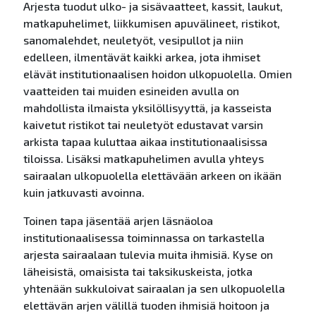
Arjesta tuodut ulko- ja sisävaatteet, kassit, laukut,
matkapuhelimet, liikkumisen apuvälineet, ristikot,
sanomalehdet, neuletyöt, vesipullot ja niin
edelleen, ilmentävät kaikki arkea, jota ihmiset
elävät institutionaalisen hoidon ulkopuolella. Omien
vaatteiden tai muiden esineiden avulla on
mahdollista ilmaista yksilöllisyyttä, ja kasseista
kaivetut ristikot tai neuletyöt edustavat varsin
arkista tapaa kuluttaa aikaa institutionaalisissa
tiloissa. Lisäksi matkapuhelimen avulla yhteys
sairaalan ulkopuolella elettävään arkeen on ikään
kuin jatkuvasti avoinna.
Toinen tapa jäsentää arjen läsnäoloa
institutionaalisessa toiminnassa on tarkastella
arjesta sairaalaan tulevia muita ihmisiä. Kyse on
läheisistä, omaisista tai taksikuskeista, jotka
yhtenään sukkuloivat sairaalan ja sen ulkopuolella
elettävän arjen välillä tuoden ihmisiä hoitoon ja