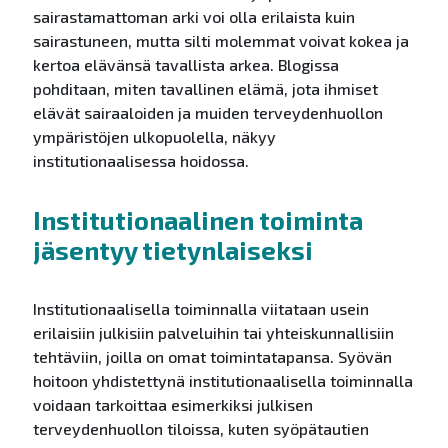
sairastamattoman arki voi olla erilaista kuin
sairastuneen, mutta silti molemmat voivat kokea ja
kertoa elävänsä tavallista arkea. Blogissa
pohditaan, miten tavallinen elämä, jota ihmiset
elävät sairaaloiden ja muiden terveydenhuollon
ympäristöjen ulkopuolella, näkyy
institutionaalisessa hoidossa.
Institutionaalinen toiminta
jäsentyy tietynlaiseksi
Institutionaalisella toiminnalla viitataan usein
erilaisiin julkisiin palveluihin tai yhteiskunnallisiin
tehtäviin, joilla on omat toimintatapansa. Syövän
hoitoon yhdistettynä institutionaalisella toiminnalla
voidaan tarkoittaa esimerkiksi julkisen
terveydenhuollon tiloissa, kuten syöpätautien