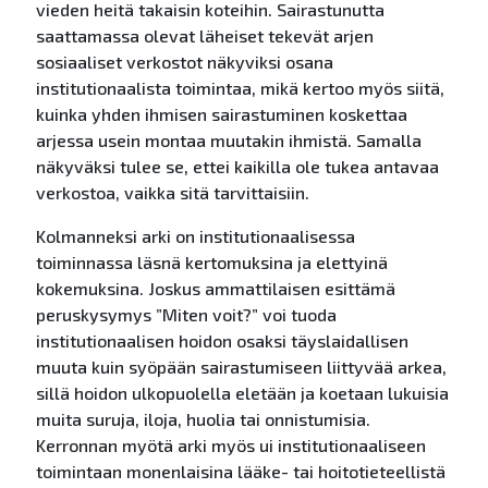
vieden heitä takaisin koteihin. Sairastunutta
saattamassa olevat läheiset tekevät arjen
sosiaaliset verkostot näkyviksi osana
institutionaalista toimintaa, mikä kertoo myös siitä,
kuinka yhden ihmisen sairastuminen koskettaa
arjessa usein montaa muutakin ihmistä. Samalla
näkyväksi tulee se, ettei kaikilla ole tukea antavaa
verkostoa, vaikka sitä tarvittaisiin.
Kolmanneksi arki on institutionaalisessa
toiminnassa läsnä kertomuksina ja elettyinä
kokemuksina. Joskus ammattilaisen esittämä
peruskysymys ”Miten voit?” voi tuoda
institutionaalisen hoidon osaksi täyslaidallisen
muuta kuin syöpään sairastumiseen liittyvää arkea,
sillä hoidon ulkopuolella eletään ja koetaan lukuisia
muita suruja, iloja, huolia tai onnistumisia.
Kerronnan myötä arki myös ui institutionaaliseen
toimintaan monenlaisina lääke- tai hoitotieteellistä