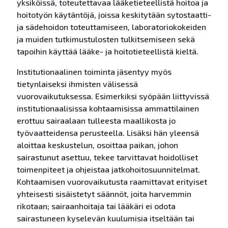
yksiköissä, toteutettavaa lääketieteellistä hoitoa ja
hoitotyön käytäntöjä, joissa keskitytään sytostaatti-
ja sädehoidon toteuttamiseen, laboratoriokokeiden
ja muiden tutkimustulosten tulkitsemiseen sekä
tapoihin käyttää lääke- ja hoitotieteellistä kieltä.
Institutionaalinen toiminta jäsentyy myös
tietynlaiseksi ihmisten välisessä
vuorovaikutuksessa. Esimerkiksi syöpään liittyvissä
institutionaalisissa kohtaamisissa ammattilainen
erottuu sairaalaan tulleesta maallikosta jo
työvaatteidensa perusteella. Lisäksi hän yleensä
aloittaa keskustelun, osoittaa paikan, johon
sairastunut asettuu, tekee tarvittavat hoidolliset
toimenpiteet ja ohjeistaa jatkohoitosuunnitelmat.
Kohtaamisen vuorovaikutusta raamittavat erityiset
yhteisesti sisäistetyt säännöt, joita harvemmin
rikotaan; sairaanhoitaja tai lääkäri ei odota
sairastuneen kyselevän kuulumisia itseltään tai