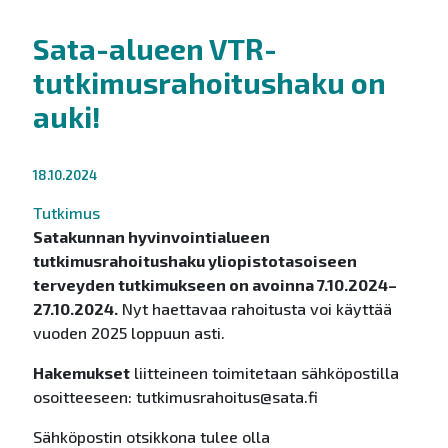
Sata-alueen VTR-
tutkimusrahoitushaku on
auki!
18.10.2024
Tutkimus
Satakunnan hyvinvointialueen
tutkimusrahoitushaku yliopistotasoiseen
terveyden tutkimukseen on avoinna 7.10.2024–
27.10.2024.
Nyt haettavaa rahoitusta voi käyttää
vuoden 2025 loppuun asti.
Hakemukset
liitteineen toimitetaan sähköpostilla
osoitteeseen: tutkimusrahoitus@sata.fi
Sähköpostin otsikkona tulee olla