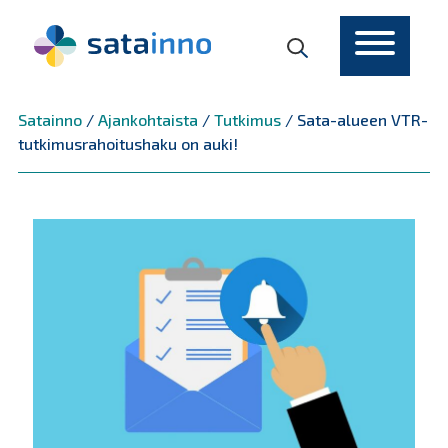
Päävalikko
Satainno
/
Ajankohtaista
/
Tutkimus
/
Sata-alueen VTR-
tutkimusrahoitushaku on auki!