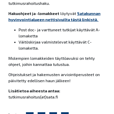
tutkimusrahoitushaku.
Hakuohjeet ja -lomakkeet
löytyvät
Satakunnan
hyvinvointialueen nettisivuilta tästä linkistä.
Post doc- ja varttuneet tutkijat käyttävät A-
lomaketta
Väitöskirjaa valmistelevat käyttävät C-
lomaketta.
Molempien lomakkeiden täyttöavuksi on tehty
ohjeet, joihin kannattaa tutustua.
Ohjeistukset ja hakemusten arviointiperusteet on
päivitetty edellisen haun jälkeen!
Lisätietoa aiheesta antaa:
tutkimusrahoitus(at)sata.fi