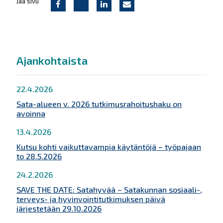
Jaa sivu
Ajankohtaista
22.4.2026
Sata-alueen v. 2026 tutkimusrahoitushaku on
avoinna
13.4.2026
Kutsu kohti vaikuttavampia käytäntöjä – työpajaan
to 28.5.2026
24.2.2026
SAVE THE DATE: Satahyvää – Satakunnan sosiaali-,
terveys- ja hyvinvointitutkimuksen päivä
järjestetään 29.10.2026