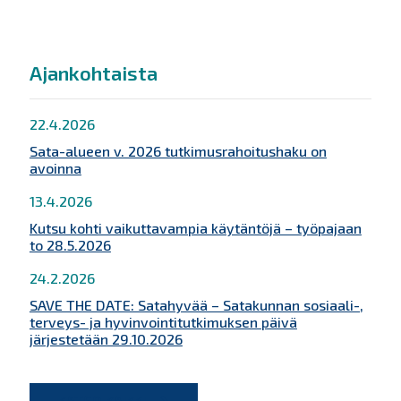
Ajankohtaista
22.4.2026
Sata-alueen v. 2026 tutkimusrahoitushaku on
avoinna
13.4.2026
Kutsu kohti vaikuttavampia käytäntöjä – työpajaan
to 28.5.2026
24.2.2026
SAVE THE DATE: Satahyvää – Satakunnan sosiaali-,
terveys- ja hyvinvointitutkimuksen päivä
järjestetään 29.10.2026
KATSO KAIKKI