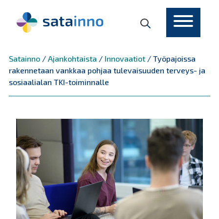
Päävalikko
Satainno
/
Ajankohtaista
/
Innovaatiot
/
Työpajoissa
rakennetaan vankkaa pohjaa tulevaisuuden terveys- ja
sosiaalialan TKI-toiminnalle