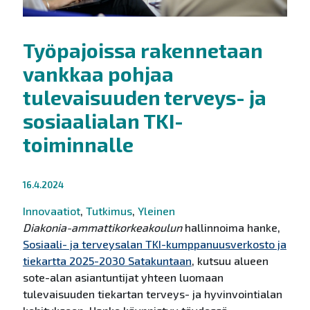
Työpajoissa rakennetaan
vankkaa pohjaa
tulevaisuuden terveys- ja
sosiaalialan TKI-
toiminnalle
16.4.2024
Innovaatiot
,
Tutkimus
,
Yleinen
Diakonia-ammattikorkeakoulun
hallinnoima hanke,
Sosiaali- ja terveysalan TKI-kumppanuusverkosto ja
tiekartta 2025-2030 Satakuntaan
, kutsuu alueen
sote-alan asiantuntijat yhteen luomaan
tulevaisuuden tiekartan terveys- ja hyvinvointialan