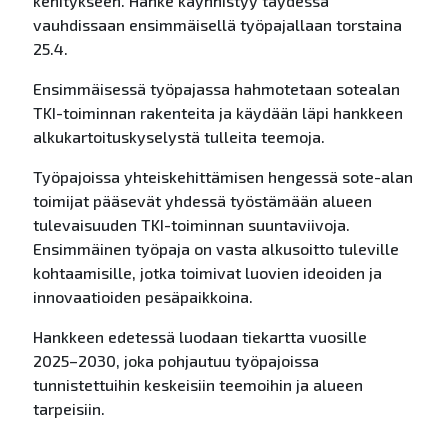
kehitykseen. Hanke käynnistyy täydessä
vauhdissaan ensimmäisellä työpajallaan torstaina
25.4.
Ensimmäisessä työpajassa hahmotetaan sotealan
TKI-toiminnan rakenteita ja käydään läpi hankkeen
alkukartoituskyselystä tulleita teemoja.
Työpajoissa yhteiskehittämisen hengessä sote-alan
toimijat pääsevät yhdessä työstämään alueen
tulevaisuuden TKI-toiminnan suuntaviivoja.
Ensimmäinen työpaja on vasta alkusoitto tuleville
kohtaamisille, jotka toimivat luovien ideoiden ja
innovaatioiden pesäpaikkoina.
Hankkeen edetessä luodaan tiekartta vuosille
2025–2030, joka pohjautuu työpajoissa
tunnistettuihin keskeisiin teemoihin ja alueen
tarpeisiin.