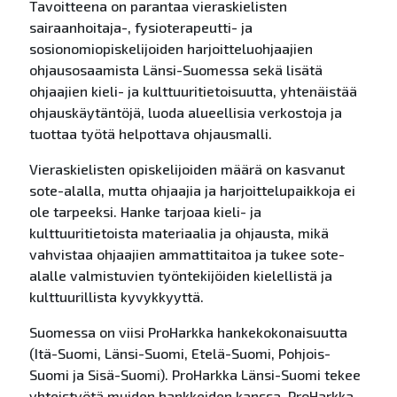
Tavoitteena on parantaa vieraskielisten
sairaanhoitaja-, fysioterapeutti- ja
sosionomiopiskelijoiden harjoitteluohjaajien
ohjausosaamista Länsi-Suomessa sekä lisätä
ohjaajien kieli- ja kulttuuritietoisuutta, yhtenäistää
ohjauskäytäntöjä, luoda alueellisia verkostoja ja
tuottaa työtä helpottava ohjausmalli.
Vieraskielisten opiskelijoiden määrä on kasvanut
sote-alalla, mutta ohjaajia ja harjoittelupaikkoja ei
ole tarpeeksi. Hanke tarjoaa kieli- ja
kulttuuritietoista materiaalia ja ohjausta, mikä
vahvistaa ohjaajien ammattitaitoa ja tukee sote-
alalle valmistuvien työntekijöiden kielellistä ja
kulttuurillista kyvykkyyttä.
Suomessa on viisi ProHarkka hankekokonaisuutta
(Itä-Suomi, Länsi-Suomi, Etelä-Suomi, Pohjois-
Suomi ja Sisä-Suomi). ProHarkka Länsi-Suomi tekee
yhteistyötä muiden hankkeiden kanssa. ProHarkka