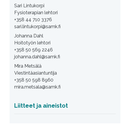
Sari Lintukorpi
Fysioterapian lehtori
+358 44 710 3376
sari.lintukorpi@samk.fi
Johanna Dahl
Hoitotyön lehtori
+358 50 569 2246
johanna.dahl@samk.fi
Mira Metsälä
Viestintäasiantuntija
+358 50 598 8960
mira.metsala@samk.fi
Liitteet ja aineistot