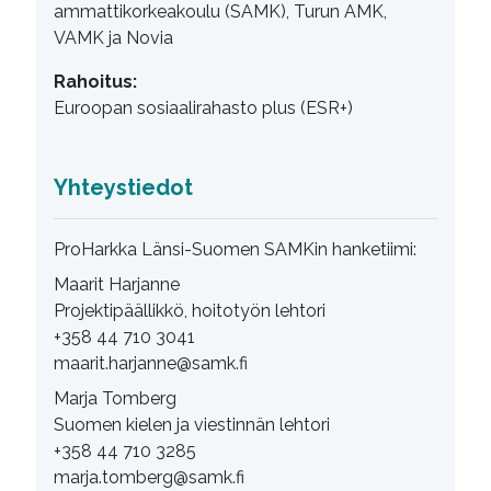
ammattikorkeakoulu (SAMK), Turun AMK,
VAMK ja Novia
Rahoitus:
Euroopan sosiaalirahasto plus (ESR+)
Yhteystiedot
ProHarkka Länsi-Suomen SAMKin hanketiimi:
Maarit Harjanne
Projektipäällikkö, hoitotyön lehtori
+358 44 710 3041
maarit.harjanne@samk.fi
Marja Tomberg
Suomen kielen ja viestinnän lehtori
+358 44 710 3285
marja.tomberg@samk.fi