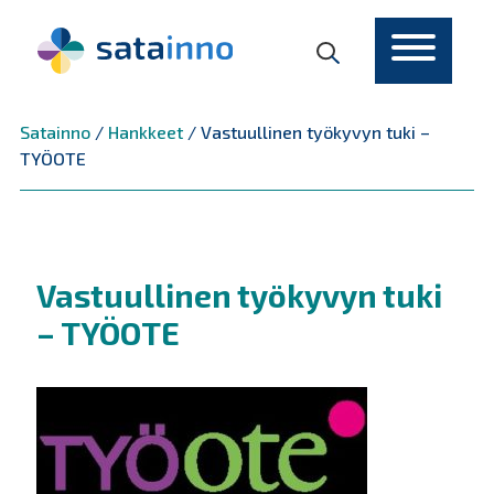
Päävalikko
Satainno
/
Hankkeet
/
Vastuullinen työkyvyn tuki –
TYÖOTE
Vastuullinen työkyvyn tuki
– TYÖOTE