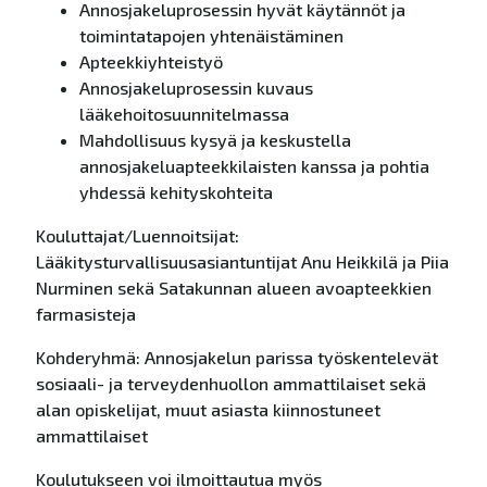
Annosjakeluprosessin hyvät käytännöt ja
toimintatapojen yhtenäistäminen
Apteekkiyhteistyö
Annosjakeluprosessin kuvaus
lääkehoitosuunnitelmassa
Mahdollisuus kysyä ja keskustella
annosjakeluapteekkilaisten kanssa ja pohtia
yhdessä kehityskohteita
Kouluttajat/Luennoitsijat:
Lääkitysturvallisuusasiantuntijat Anu Heikkilä ja Piia
Nurminen sekä Satakunnan alueen avoapteekkien
farmasisteja
Kohderyhmä: Annosjakelun parissa työskentelevät
sosiaali- ja terveydenhuollon ammattilaiset sekä
alan opiskelijat, muut asiasta kiinnostuneet
ammattilaiset
Koulutukseen voi ilmoittautua myös