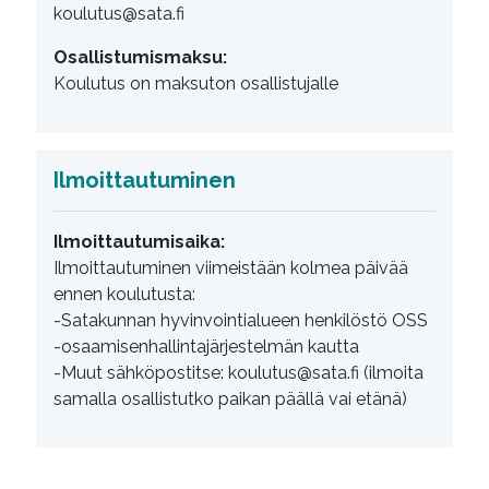
koulutus@sata.fi
Osallistumismaksu:
Koulutus on maksuton osallistujalle
Ilmoittautuminen
Ilmoittautumisaika:
Ilmoittautuminen viimeistään kolmea päivää
ennen koulutusta:
-Satakunnan hyvinvointialueen henkilöstö OSS
-osaamisenhallintajärjestelmän kautta
-Muut sähköpostitse: koulutus@sata.fi (ilmoita
samalla osallistutko paikan päällä vai etänä)