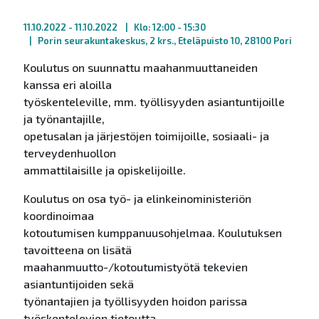
11.10.2022
- 11.10.2022
Klo: 12:00 - 15:30
Porin seurakuntakeskus, 2 krs., Eteläpuisto 10, 28100 Pori
Koulutus on suunnattu maahanmuuttaneiden
kanssa eri aloilla
työskenteleville, mm. työllisyyden asiantuntijoille
ja työnantajille,
opetusalan ja järjestöjen toimijoille, sosiaali- ja
terveydenhuollon
ammattilaisille ja opiskelijoille.
Koulutus on osa työ- ja elinkeinoministeriön
koordinoimaa
kotoutumisen kumppanuusohjelmaa. Koulutuksen
tavoitteena on lisätä
maahanmuutto-/kotoutumistyötä tekevien
asiantuntijoiden sekä
työnantajien ja työllisyyden hoidon parissa
työskentelevien tietoutta