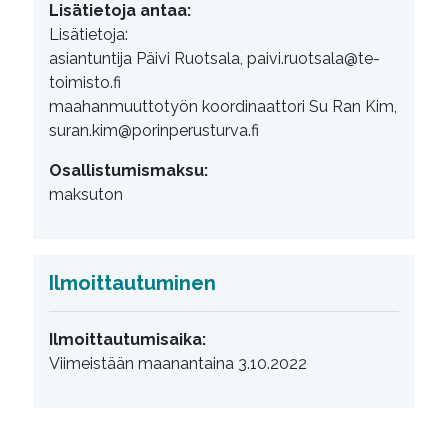
Lisätietoja antaa:
Lisätietoja:
asiantuntija Päivi Ruotsala, paivi.ruotsala@te-
toimisto.fi
maahanmuuttotyön koordinaattori Su Ran Kim,
suran.kim@porinperusturva.fi
Osallistumismaksu:
maksuton
Ilmoittautuminen
Ilmoittautumisaika:
Viimeistään maanantaina 3.10.2022