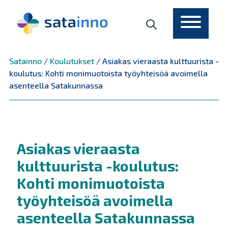
Päävalikko
Satainno
/
Koulutukset
/
Asiakas vieraasta kulttuurista -
koulutus: Kohti monimuotoista työyhteisöä avoimella
asenteella Satakunnassa
Asiakas vieraasta
kulttuurista -koulutus:
Kohti monimuotoista
työyhteisöä avoimella
asenteella Satakunnassa