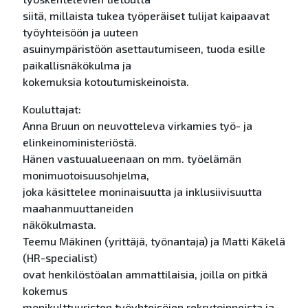
siitä, millaista tukea työperäiset tulijat kaipaavat
työyhteisöön ja uuteen
asuinympäristöön asettautumiseen, tuoda esille
paikallisnäkökulma ja
kokemuksia kotoutumiskeinoista.
Kouluttajat:
Anna Bruun on neuvotteleva virkamies työ- ja
elinkeinoministeriöstä.
Hänen vastuualueenaan on mm. työelämän
monimuotoisuusohjelma,
joka käsittelee moninaisuutta ja inklusiivisuutta
maahanmuuttaneiden
näkökulmasta.
Teemu Mäkinen (yrittäjä, työnantaja) ja Matti Käkelä
(HR-specialist)
ovat henkilöstöalan ammattilaisia, joilla on pitkä
kokemus
monikulttuuristen työyhteisöjen rekrytoinneista ja