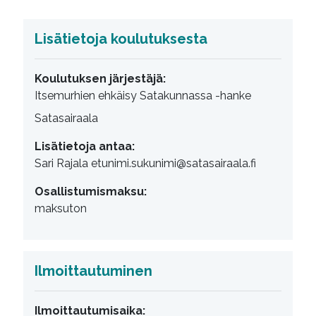
Lisätietoja koulutuksesta
Koulutuksen järjestäjä:
Itsemurhien ehkäisy Satakunnassa -hanke
Satasairaala
Lisätietoja antaa:
Sari Rajala etunimi.sukunimi@satasairaala.fi
Osallistumismaksu:
maksuton
Ilmoittautuminen
Ilmoittautumisaika: