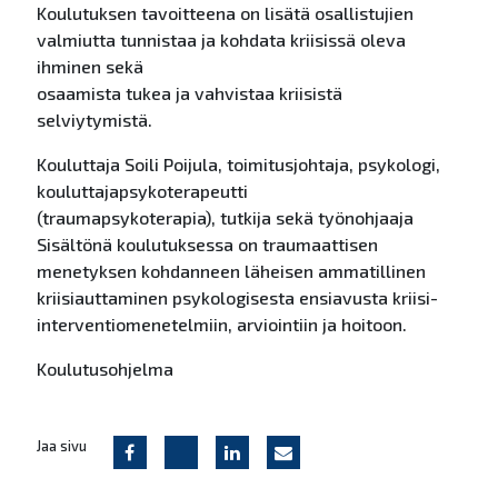
Koulutuksen tavoitteena on lisätä osallistujien
valmiutta tunnistaa ja kohdata kriisissä oleva
ihminen sekä
osaamista tukea ja vahvistaa kriisistä
selviytymistä.
Kouluttaja Soili Poijula, toimitusjohtaja, psykologi,
kouluttajapsykoterapeutti
(traumapsykoterapia), tutkija sekä työnohjaaja
Sisältönä koulutuksessa on traumaattisen
menetyksen kohdanneen läheisen ammatillinen
kriisiauttaminen psykologisesta ensiavusta kriisi-
interventiomenetelmiin, arviointiin ja hoitoon.
Koulutusohjelma
Jaa sivu