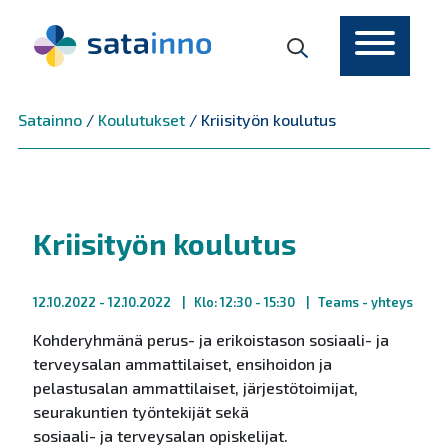
Päävalikko
Satainno
/
Koulutukset
/
Kriisityön koulutus
Kriisityön koulutus
12.10.2022
- 12.10.2022
Klo: 12:30 - 15:30
Teams - yhteys
Kohderyhmänä perus- ja erikoistason sosiaali- ja
terveysalan ammattilaiset, ensihoidon ja
pelastusalan ammattilaiset, järjestötoimijat,
seurakuntien työntekijät sekä
sosiaali- ja terveysalan opiskelijat.