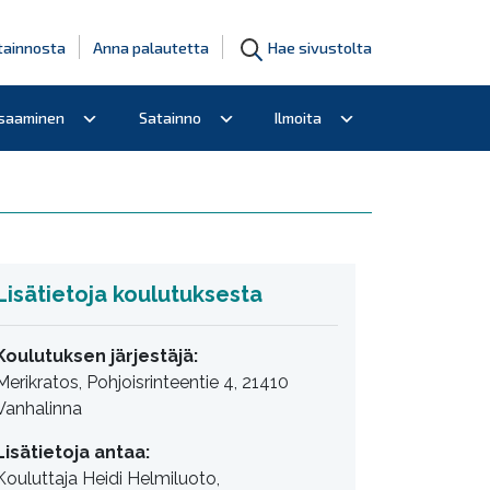
tainnosta
Anna palautetta
Hae sivustolta
osaaminen
Satainno
Ilmoita
Lisätietoja koulutuksesta
Koulutuksen järjestäjä:
Merikratos, Pohjoisrinteentie 4, 21410
Vanhalinna
Lisätietoja antaa:
Kouluttaja Heidi Helmiluoto,