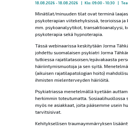
18.08.2026
- 18.08.2026
Klo: 09:00 - 10:30
Tea
Minätilat/minuuden tilat ovat terminä laajast
psykoterapian viitekehyksissä, teorioissa ja
mm. psykoanalyytikot, transaktioanalyysi, ko
psykoterapia sekä hypnoterapia.
Tässä webinaarissa keskitytään Jorma Tähk
johdettu suomalaisen psykiatri Jorma Tähkän
tutkiessa rajatilatasoisen/epävakaasta pers
häiriintymismuotoja ja sen syitä. Menetelmä
(aikuisen rajatilapatologian hoito) mahdollis
ihmisten mielenterveyden häiriöitä.
Psykiatriassa menetelmällä kyetään auttamaa
herkimmin toteutumatta. Sosiaalihuollossa so
myös ne asiakkaat, joita pääsemme usein hu
tarvitsisivat.
Kehityksellisen traumaymmärryksen lisäänt