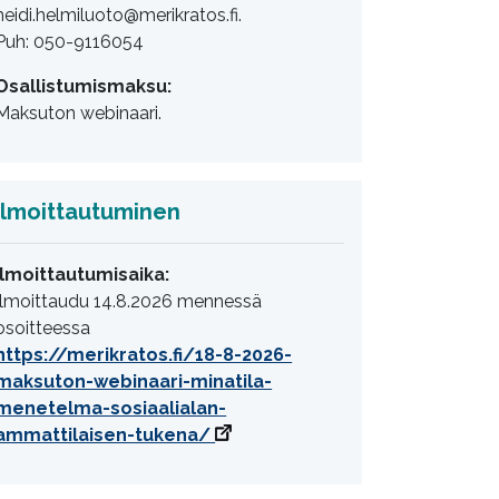
heidi.helmiluoto@merikratos.fi.
Puh: 050-9116054
Osallistumismaksu:
Maksuton webinaari.
Ilmoittautuminen
Ilmoittautumisaika:
Ilmoittaudu 14.8.2026 mennessä
osoitteessa
https://merikratos.fi/18-8-2026-
maksuton-webinaari-minatila-
menetelma-sosiaalialan-
ammattilaisen-tukena/