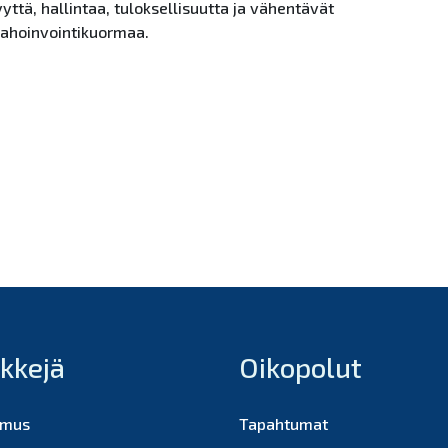
ttä, hallintaa, tuloksellisuutta ja vähentävät
pahoinvointikuormaa.
nkkejä
Oikopolut
imus
Tapahtumat