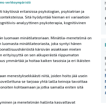
ms-verkkoympäristö
i käytössä erilaisissa psykologian, psykiatrian ja
 konteksteissa. Sitä hyödyntää hieman eri variaatioin
gnitiivis-analyyttinen psykoterapia, kognitiivinen
än luomaan minätilateoriaan. Minätila-menetelmä on
 luomasta minätilateoriasta, joka syntyi hänen
oonallisuushäiriöstä kärsivän asiakkaan mielen
n erityisyyttä on sen alkuperästä riippumaton
uus ymmärtää ja hoitaa kaiken tasoisia ja eri ikäisten
n menestyksekkäästi niitä, joiden hoito jää usein
vellettuna se tarjoaa yhtä lailla keinoja tavoittaa
onoiten kohtaamaan ja jotka samalla eniten sitä
yminen ja menetelmän hallinta kasvattavat