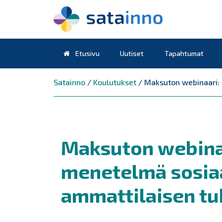
Etusivu
Uutiset
Tapahtumat
Päävalikko
Satainno
/
Koulutukset
/
Maksuton webinaari: 
Maksuton webinaa
menetelmä sosiaa
ammattilaisen t