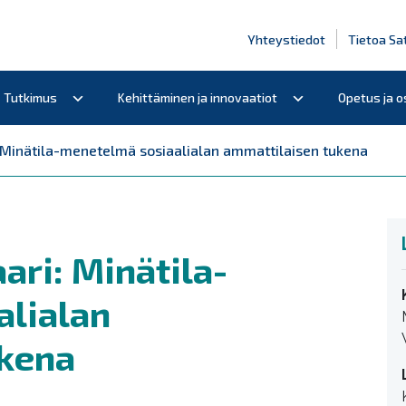
Yhteystiedot
Tietoa Sa
Tutkimus
Kehittäminen ja innovaatiot
Opetus ja 
Minätila-menetelmä sosiaalialan ammattilaisen tukena
ri: Minätila-
lialan
ukena