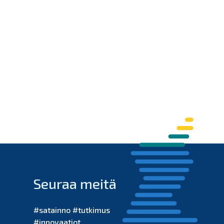
Seuraa meitä
#satainno #tutkimus
#innovaatiot