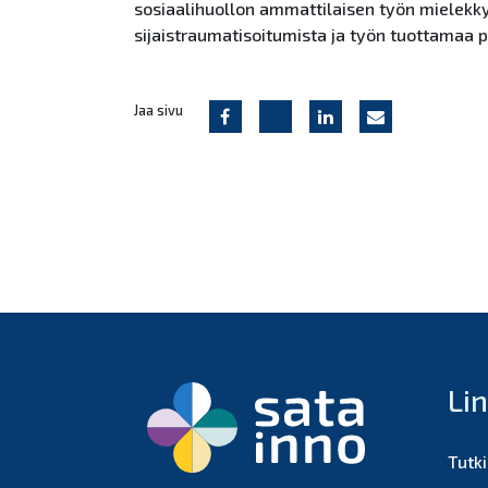
sosiaalihuollon ammattilaisen työn mielekkyy
sijaistraumatisoitumista ja työn tuottamaa 
Jaa sivu
Li
Tutk