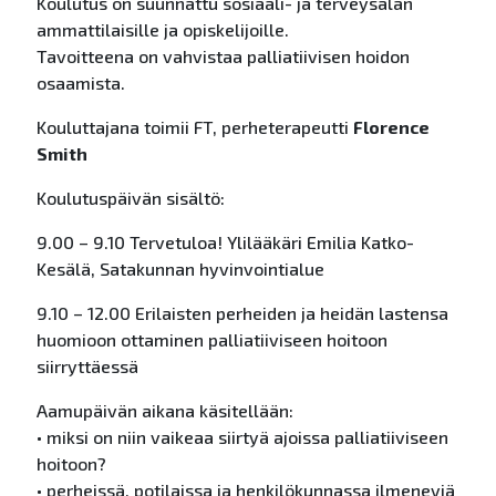
Koulutus on suunnattu sosiaali- ja terveysalan
ammattilaisille ja opiskelijoille.
Tavoitteena on vahvistaa palliatiivisen hoidon
osaamista.
Kouluttajana toimii FT, perheterapeutti
Florence
Smith
Koulutuspäivän sisältö:
9.00 – 9.10 Tervetuloa! Ylilääkäri Emilia Katko-
Kesälä, Satakunnan hyvinvointialue
9.10 – 12.00 Erilaisten perheiden ja heidän lastensa
huomioon ottaminen palliatiiviseen hoitoon
siirryttäessä
Aamupäivän aikana käsitellään:
• miksi on niin vaikeaa siirtyä ajoissa palliatiiviseen
hoitoon?
• perheissä, potilaissa ja henkilökunnassa ilmeneviä