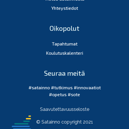
Yhteystiedot
Oikopolut
Tapahtumat
Koulutuskalenteri
Seuraa meitä
#satainno #tutkimus #innovaatiot
#opetus #sote
Saavutettavuusseloste
© Satainno copyright 2021