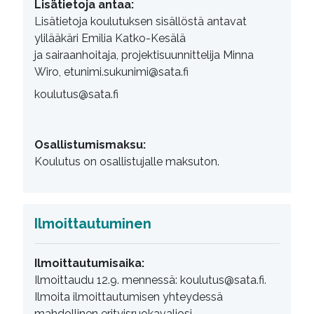
Lisätietoja antaa:
Lisätietoja koulutuksen sisällöstä antavat
ylilääkäri Emilia Katko-Kesälä
ja sairaanhoitaja, projektisuunnittelija Minna
Wiro, etunimi.sukunimi@sata.fi
koulutus@sata.fi
Osallistumismaksu:
Koulutus on osallistujalle maksuton.
Ilmoittautuminen
Ilmoittautumisaika:
Ilmoittaudu 12.9. mennessä: koulutus@sata.fi.
Ilmoita ilmoittautumisen yhteydessä
mahdollinen erityisruokavaliosi.