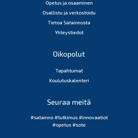
Opetus ja osaaminen
Osallistu ja verkostoidu
Tietoa Satainnosta
Yhteystiedot
Oikopolut
Tapahtumat
Koulutuskalenteri
Seuraa meitä
#satainno #tutkimus #innovaatiot
#opetus #sote