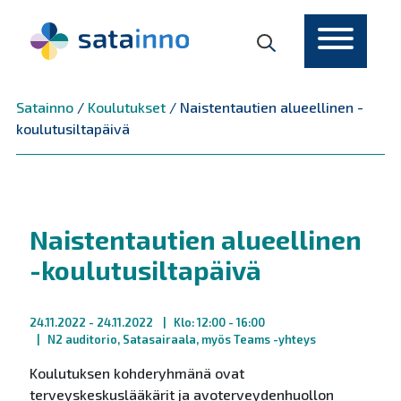
Päävalikko
Satainno
/
Koulutukset
/
Naistentautien alueellinen -
koulutusiltapäivä
Naistentautien alueellinen
-koulutusiltapäivä
24.11.2022
- 24.11.2022
Klo: 12:00 - 16:00
N2 auditorio, Satasairaala, myös Teams -yhteys
Koulutuksen kohderyhmänä ovat
terveyskeskuslääkärit ja avoterveydenhuollon