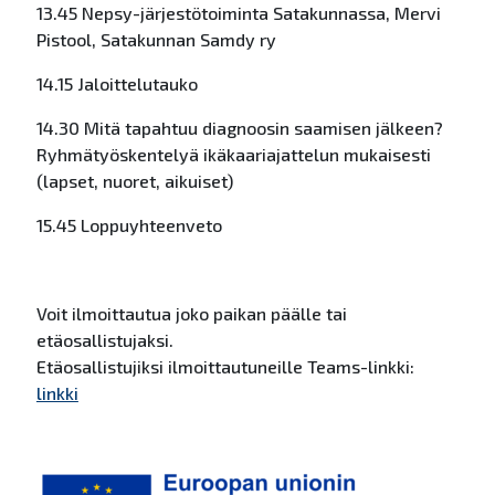
13.45 Nepsy-järjestötoiminta Satakunnassa, Mervi
Pistool, Satakunnan Samdy ry
14.15 Jaloittelutauko
14.30 Mitä tapahtuu diagnoosin saamisen jälkeen?
Ryhmätyöskentelyä ikäkaariajattelun mukaisesti
(lapset, nuoret, aikuiset)
15.45 Loppuyhteenveto
Voit ilmoittautua joko paikan päälle tai
etäosallistujaksi.
Etäosallistujiksi ilmoittautuneille Teams-linkki:
linkki