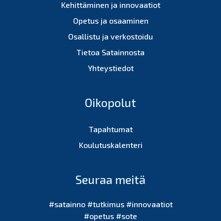
Kehittäminen ja innovaatiot
Opetus ja osaaminen
Osallistu ja verkostoidu
Tietoa Satainnosta
Yhteystiedot
Oikopolut
Tapahtumat
Koulutuskalenteri
Seuraa meitä
#satainno #tutkimus #innovaatiot
#opetus #sote