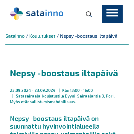
Päävalikko
Satainno
/
Koulutukset
/
Nepsy -boostaus iltapäivä
Nepsy -boostaus iltapäivä
23.09.2024
- 23.09.2024
Klo: 13:00 - 16:00
Satasairaala, koulutustila Dyyni, Sairaalantie 3, Pori.
Myös etäosallistumismahdollisuus.
Nepsy -boostaus iltapäivä on
suunnattu hyvinvointialueella
toimiville nepsy-valmentajille sekä