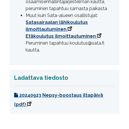
osaamisenhallintajärjestelmän kautta,
peruminen tapahtuu samasta paikasta
Muut kuin Sata-alueen osallistujat:
Satasairaalan lähikoulutus
ilmoittautuminen
Etäkoulutus ilmoittautuminen
Peruminen tapahtuu koulutus@sata.fi
kautta.
Ladattava tiedosto
20240923 Nepsy-boostaus iltapäivä
(pdf)