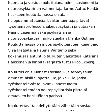
Kulmala ja vastuukouluttajana toimii sosionomi ja
neuropsykiatrinen valmentaja Jarmo Aalto. Heidän
lisäkseen kouluttamassa on alan
huippuammattilaisia. Lääkäriluentoja pitävät
työelämäprofessori, oikeuspsykiatri ja ylilääkäri
Hannu Lauerma sekä psykiatrian ja
nuorisopsykiatrian erikoislääkäri Marika Östman.
Kouluttamassa on myös psykologit Sari Kujanpää,
Visa Metsälä ja Helena Vantamo sekä
kokemusasiantuntijoita, kuten vaikuttaja Katariina
Räikkönen ja Kirjolla-sarjasta tuttu Mico Ekberg.
Koulutus on suunnattu sosiaali- ja terveysalan
ammattilaisille, opettajille, ja kaikille, jotka
työskentelevät tai ovat kiinnostuneita
työskentelemään neuropsykiatrisia piirteitä
omaavien henkilöiden parissa.
Koulutettavilta edellytetään vähintään sosiaali-,