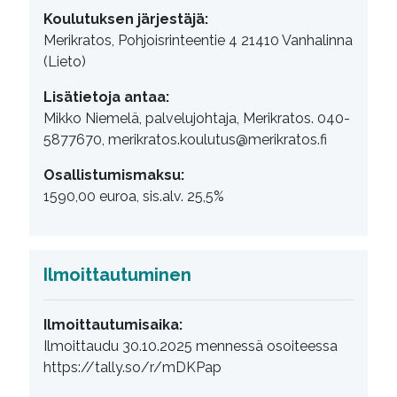
Koulutuksen järjestäjä:
Merikratos, Pohjoisrinteentie 4 21410 Vanhalinna
(Lieto)
Lisätietoja antaa:
Mikko Niemelä, palvelujohtaja, Merikratos. 040-
5877670, merikratos.koulutus@merikratos.fi
Osallistumismaksu:
1590,00 euroa, sis.alv. 25,5%
Ilmoittautuminen
Ilmoittautumisaika:
Ilmoittaudu 30.10.2025 mennessä osoiteessa
https://tally.so/r/mDKPap