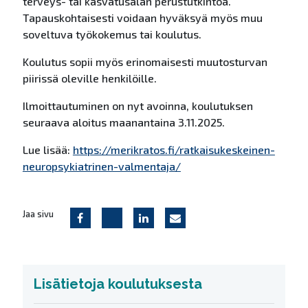
terveys- tai kasvatusalan perustutkintoa.
Tapauskohtaisesti voidaan hyväksyä myös muu
soveltuva työkokemus tai koulutus.
Koulutus sopii myös erinomaisesti muutosturvan
piirissä oleville henkilöille.
Ilmoittautuminen on nyt avoinna, koulutuksen
seuraava aloitus maanantaina 3.11.2025.
Lue lisää:
https://merikratos.fi/ratkaisukeskeinen-
neuropsykiatrinen-valmentaja/
Jaa sivu
Lisätietoja koulutuksesta