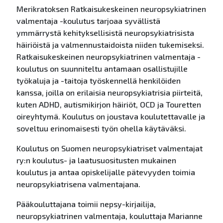
Merikratoksen Ratkaisukeskeinen neuropsykiatrinen
valmentaja -koulutus tarjoaa syvällistä
ymmärrystä kehityksellisistä neuropsykiatrisista
häiriöistä ja valmennustaidoista niiden tukemiseksi.
Ratkaisukeskeinen neuropsykiatrinen valmentaja -
koulutus on suunniteltu antamaan osallistujille
työkaluja ja -taitoja työskennellä henkilöiden
kanssa, joilla on erilaisia neuropsykiatrisia piirteitä,
kuten ADHD, autismikirjon häiriöt, OCD ja Touretten
oireyhtymä. Koulutus on joustava koulutettavalle ja
soveltuu erinomaisesti työn ohella käytäväksi.
Koulutus on Suomen neuropsykiatriset valmentajat
ry:n koulutus- ja laatusuositusten mukainen
koulutus ja antaa opiskelijalle pätevyyden toimia
neuropsykiatrisena valmentajana.
Pääkouluttajana toimii nepsy-kirjailija,
neuropsykiatrinen valmentaja, kouluttaja Marianne