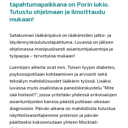
tapahtumapaikkana on Porin lukio.
Tutustu ohjelmaan ja ilmoittaudu
mukaan!
Satakunnan lääkäripäivä on lääkäreiden jatko- ja
täydennyskoulutustapahtuma. Luvassa on jälleen
ohjelmassa monipuolisesti asiantuntijaluentoja ja
työpajoja – tervetuloa mukaan!
Luentojen aiheita ovat mm. Toisen tyypin diabetes,
psykoosipotilaan kohtaaminen ja arviointi sekä
tekoälyn mahdollisuudet lääkärin työssä. Lisäksi
luvassa myös osallistava paneelikeskustelu ”Mite
sää hoitasit?”, jossa yritetään yhdessä erikoisalojen
asiantuntijoiden kanssa päästä potilaan oikeaan
diagnoosiin. Päivän aikana on mahdollista tutustua
näytteilleasettajiemme pisteisiin ja päivän
päätteeksi kokoonnutaan yhteen Mocktail-