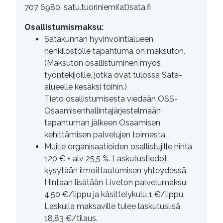
707 6980, satu.tuoriniemi(at)sata.fi
Osallistumismaksu:
Satakunnan hyvinvointialueen
henkilöstölle tapahtuma on maksuton.
(Maksuton osallistuminen myös
työntekijöille, jotka ovat tulossa Sata-
alueelle kesäksi töihin.)
Tieto osallistumisesta viedään OSS-
Osaamisenhallintajärjestelmään
tapahtuman jälkeen Osaamisen
kehittämisen palvelujen toimesta.
Muille organisaatioiden osallistujille hinta
120 € + alv 25,5 %. Laskutustiedot
kysytään ilmoittautumisen yhteydessä.
Hintaan lisätään Liveton palvelumaksu
4,50 €/lippu ja käsittelykulu 1 €/lippu.
Laskulla maksaville tulee laskutuslisä
18,83 €/tilaus.