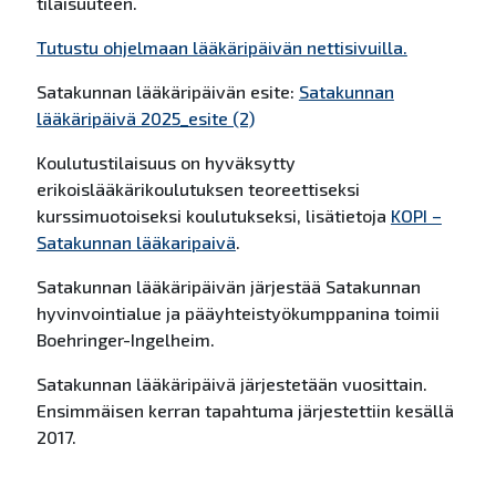
tilaisuuteen.
Tutustu ohjelmaan lääkäripäivän nettisivuilla.
Satakunnan lääkäripäivän esite:
Satakunnan
lääkäripäivä 2025_esite (2)
Koulutustilaisuus on hyväksytty
erikoislääkärikoulutuksen teoreettiseksi
kurssimuotoiseksi koulutukseksi, lisätietoja
KOPI –
Satakunnan lääkaripaivä
.
Satakunnan lääkäripäivän järjestää Satakunnan
hyvinvointialue ja pääyhteistyökumppanina toimii
Boehringer-Ingelheim.
Satakunnan lääkäripäivä järjestetään vuosittain.
Ensimmäisen kerran tapahtuma järjestettiin kesällä
2017.