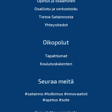
Opetus ja osaaminen
Osallistu ja verkostoidu
Tietoa Satainnosta
Yhteystiedot
Oikopolut
Tapahtumat
Koulutuskalenteri
Seuraa meitä
#satainno #tutkimus #innovaatiot
#opetus #sote