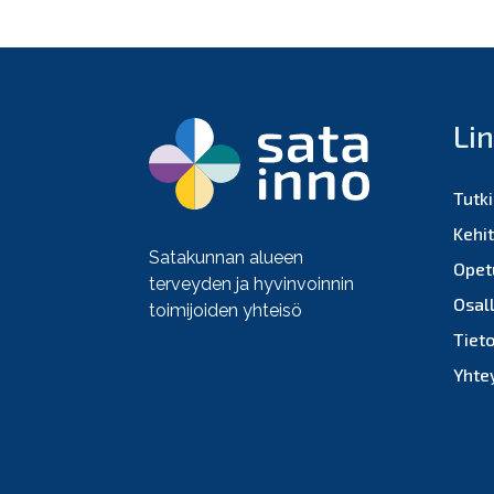
Li
Tutk
Kehi
Satakunnan alueen
Opet
terveyden ja hyvinvoinnin
Osall
toimijoiden yhteisö
Tiet
Yhte