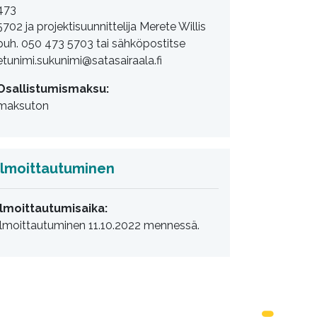
473
5702 ja projektisuunnittelija Merete Willis
puh. 050 473 5703 tai sähköpostitse
etunimi.sukunimi@satasairaala.fi
Osallistumismaksu:
maksuton
Ilmoittautuminen
Ilmoittautumisaika:
Ilmoittautuminen 11.10.2022 mennessä.