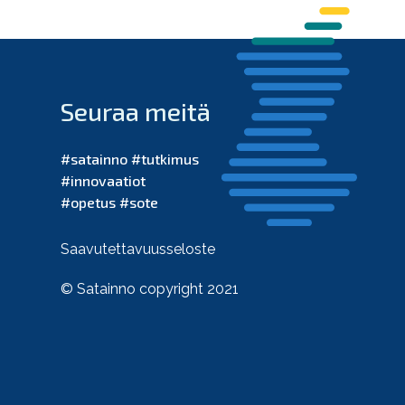
Seuraa meitä
#satainno #tutkimus
#innovaatiot
#opetus #sote
Saavutettavuusseloste
© Satainno copyright 2021