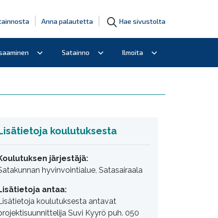
tainnosta
Anna palautetta
Hae sivustolta
osaaminen
Satainno
Ilmoita
Lisätietoja koulutuksesta
Koulutuksen järjestäjä:
Satakunnan hyvinvointialue, Satasairaala
Lisätietoja antaa:
Lisätietoja koulutuksesta antavat
projektisuunnittelija Suvi Kyyrö puh. 050