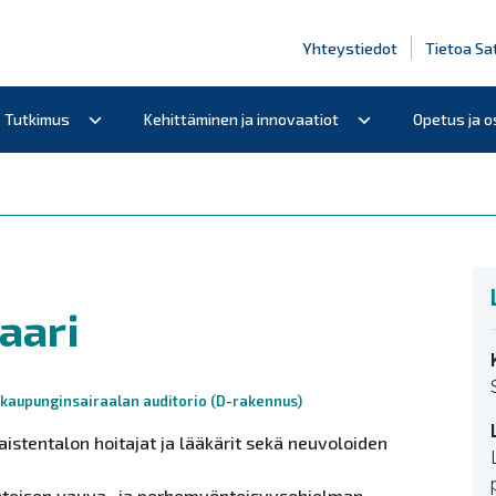
Yhteystiedot
Tietoa Sa
Tutkimus
Kehittäminen ja innovaatiot
Opetus ja 
aari
 kaupunginsairaalan auditorio (D-rakennus)
stentalon hoitajat ja lääkärit sekä neuvoloiden
yhteisen vauva- ja perhemyönteisyysohjelman