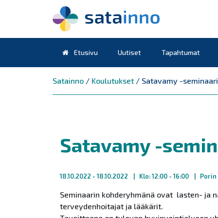
Etusivu
Uutiset
Tapahtumat
Päävalikko
Satainno
/
Koulutukset
/
Satavamy -seminaari
Satavamy -semin
18.10.2022
- 18.10.2022
Klo: 12:00 - 16:00
Porin
Seminaarin kohderyhmänä ovat lasten- ja nai
terveydenhoitajat ja lääkärit.
Tavoitteena on tulevan hyvinvointialueen 