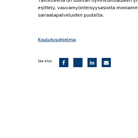
esittely, vauvamyönteisyysasioita moniamma
sairaalapalveluiden puolelta.
Koulutusohjelma
Jaa sivu