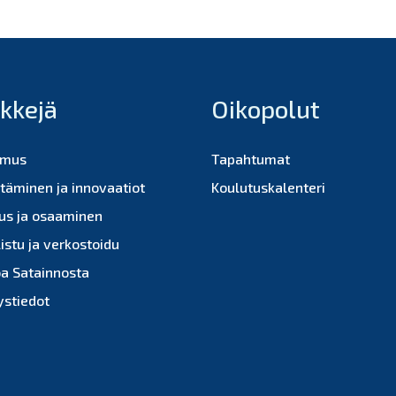
nkkejä
Oikopolut
imus
Tapahtumat
ttäminen ja innovaatiot
Koulutuskalenteri
us ja osaaminen
istu ja verkostoidu
oa Satainnosta
ystiedot