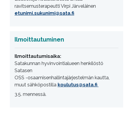
ravitsemusterapeutti Virpi Järveläinen
etunimi.sukunimi@sata.fi
Ilmoittautuminen
Ilmoittautumisaika:
Satakunnan hyvinvointialueen henkilöstö
Satasen
OSS -osaamisenhallintajärjestelmän kautta,
muut sähköpostilla
koulutus@sata.fi
3.5. mennessä.