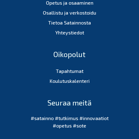
Opetus ja osaaminen
Osallistu ja verkostoidu
Tietoa Satainnosta
Yhteystiedot
Oikopolut
Tapahtumat
Koulutuskalenteri
Seuraa meitä
#satainno #tutkimus #innovaatiot
#opetus #sote