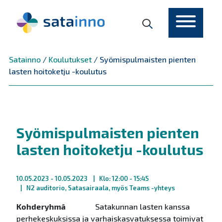
Päävalikko
Satainno
/
Koulutukset
/
Syömispulmaisten pienten
lasten hoitoketju -koulutus
Syömispulmaisten pienten
lasten hoitoketju -koulutus
10.05.2023
- 10.05.2023
Klo: 12:00 - 15:45
N2 auditorio, Satasairaala, myös Teams -yhteys
Kohderyhmä
Satakunnan lasten kanssa
perhekeskuksissa ja varhaiskasvatuksessa toimivat