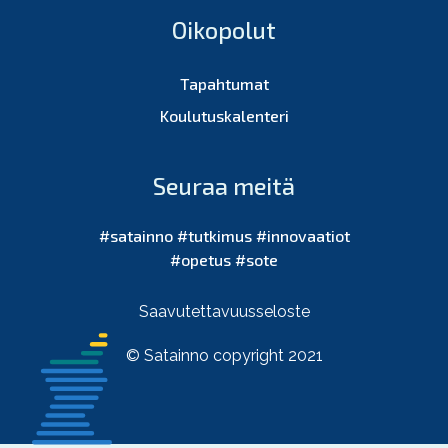
Oikopolut
Tapahtumat
Koulutuskalenteri
Seuraa meitä
#satainno #tutkimus #innovaatiot
#opetus #sote
Saavutettavuusseloste
© Satainno copyright 2021