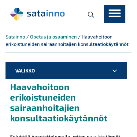
Päävalikko
Satainno
/
Opetus ja osaaminen
/
Haavahoitoon
erikoistuneiden sairaanhoitajien konsultaatiokäytännöt
VALIKKO
Haavahoitoon
erikoistuneiden
sairaanhoitajien
konsultaatiokäytännöt
Selvittää haastattelemalla, miten nykykäytännöt