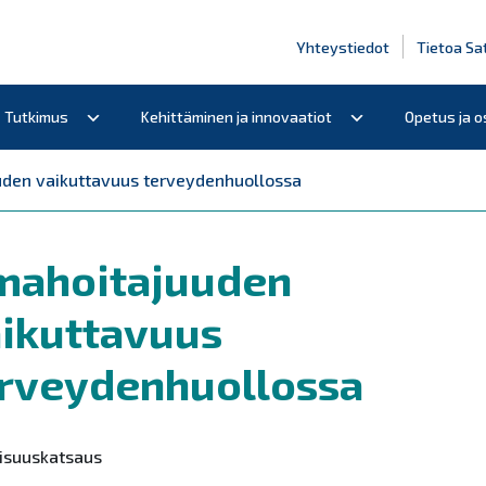
Yhteystiedot
Tietoa Sa
Tutkimus
Kehittäminen ja innovaatiot
Opetus ja 
den vaikuttavuus terveydenhuollossa
mahoitajuuden
ikuttavuus
rveydenhuollossa
llisuuskatsaus