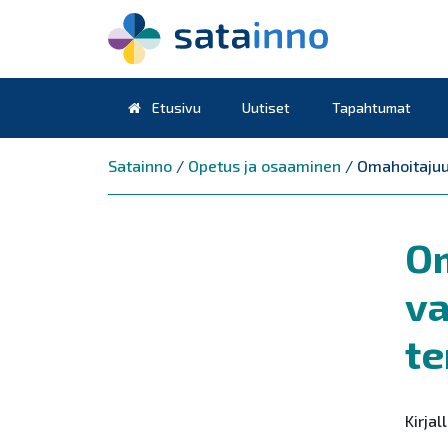
Etusivu
Uutiset
Tapahtumat
Päävalikko
Satainno
/
Opetus ja osaaminen
/
Omahoitajuu
O
va
te
Kirja