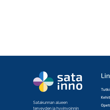
Li
Tutk
Kehi
Satakunnan alueen
Opet
terveyden ja hyvinvoinnin