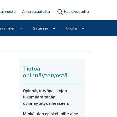
tainnosta
Anna palautetta
Hae sivustolta
osaaminen
Satainno
Ilmoita
Tietoa
opinnäytetyöstä
Opinnäytetyöpaikkojen
lukumäärä tähän
opinnäytetyöaiheeseen: 1
Minkä alan opiskelijoille aihe