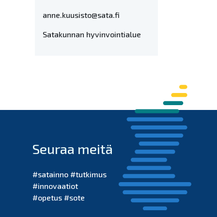
anne.kuusisto@sata.fi
Satakunnan hyvinvointialue
Seuraa meitä
#satainno #tutkimus
#innovaatiot
#opetus #sote