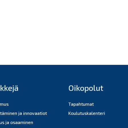
nkkejä
Oikopolut
imus
Tapahtumat
ttäminen ja innovaatiot
Koulutuskalenteri
us ja osaaminen