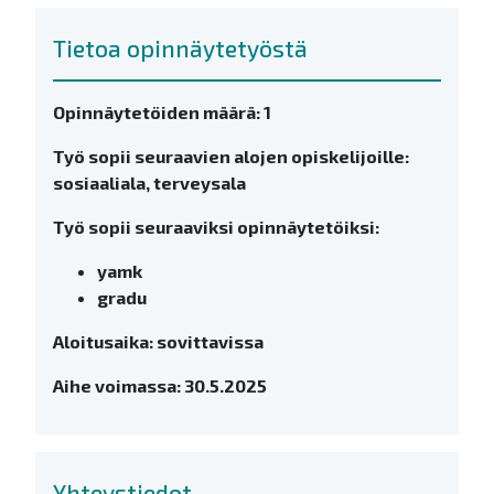
Tietoa opinnäytetyöstä
Opinnäytetöiden määrä: 1
Työ sopii seuraavien alojen opiskelijoille:
sosiaaliala, terveysala
Työ sopii seuraaviksi opinnäytetöiksi:
yamk
gradu
Aloitusaika: sovittavissa
Aihe voimassa: 30.5.2025
Yhteystiedot