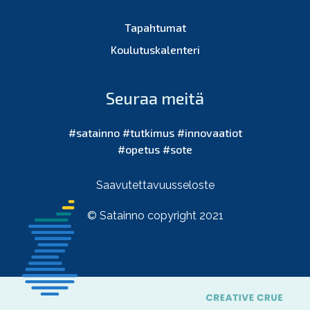
Tapahtumat
Koulutuskalenteri
Seuraa meitä
#satainno #tutkimus #innovaatiot
#opetus #sote
Saavutettavuusseloste
© Satainno copyright 2021