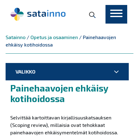
Päävalikko
Satainno
/
Opetus ja osaaminen
/
Painehaavojen
ehkäisy kotihoidossa
VALIKKO
Painehaavojen ehkäisy
kotihoidossa
Selvittää kartoittavan kirjallisuuskatsauksen
(Scoping review), millaisia ovat tehokkaat
painehaavojen ehkäisymentelmät kotihoidossa.