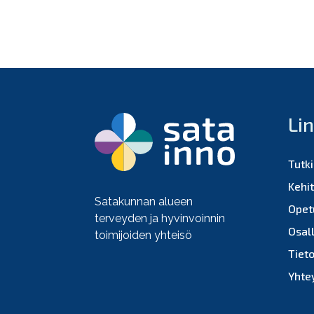
Li
Tutk
Kehi
Satakunnan alueen
Opet
terveyden ja hyvinvoinnin
Osall
toimijoiden yhteisö
Tiet
Yhte