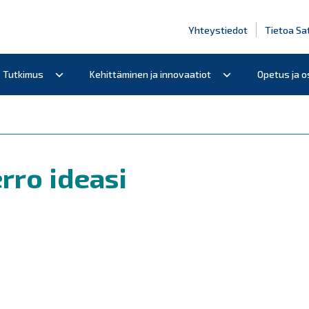
Yhteystiedot
Tietoa Sa
Tutkimus
Kehittäminen ja innovaatiot
Opetus ja 
rro ideasi