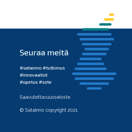
Seuraa meitä
#satainno #tutkimus
#innovaatiot
#opetus #sote
Saavutettavuusseloste
© Satainno copyright 2021