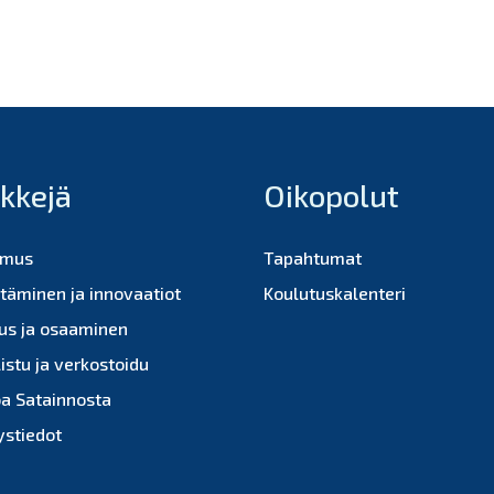
nkkejä
Oikopolut
imus
Tapahtumat
ttäminen ja innovaatiot
Koulutuskalenteri
us ja osaaminen
istu ja verkostoidu
oa Satainnosta
ystiedot