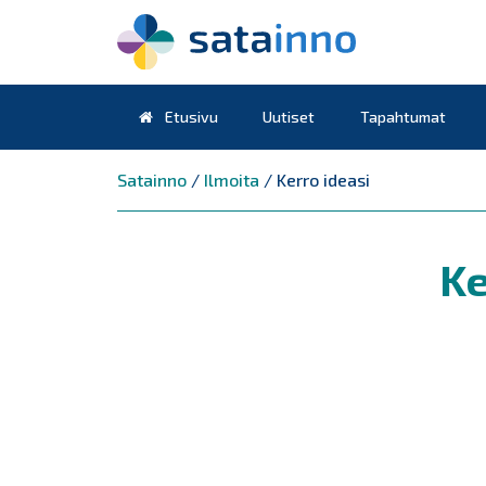
Etusivu
Uutiset
Tapahtumat
Päävalikko
Satainno
/
Ilmoita
/
Kerro ideasi
Ke