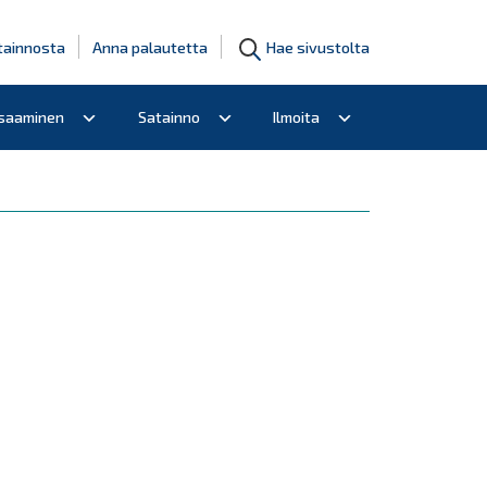
tainnosta
Anna palautetta
Hae sivustolta
osaaminen
Satainno
Ilmoita