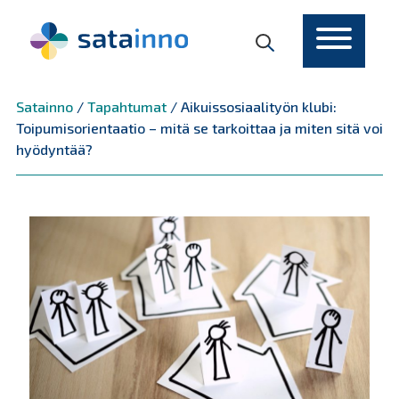
Päävalikko
Satainno
/
Tapahtumat
/
Aikuissosiaalityön klubi:
Toipumisorientaatio – mitä se tarkoittaa ja miten sitä voi
hyödyntää?