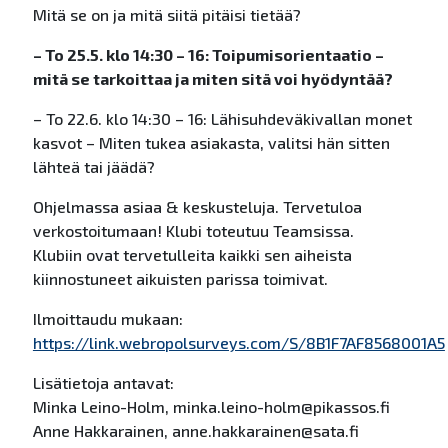
Mitä se on ja mitä siitä pitäisi tietää?
– To 25.5. klo 14:30 – 16: Toipumisorientaatio –
mitä se tarkoittaa ja miten sitä voi hyödyntää?
– To 22.6. klo 14:30 – 16: Lähisuhdeväkivallan monet
kasvot – Miten tukea asiakasta, valitsi hän sitten
lähteä tai jäädä?
Ohjelmassa asiaa & keskusteluja. Tervetuloa
verkostoitumaan! Klubi toteutuu Teamsissa.
Klubiin ovat tervetulleita kaikki sen aiheista
kiinnostuneet aikuisten parissa toimivat.
Ilmoittaudu mukaan:
https://link.webropolsurveys.com/S/8B1F7AF8568001A5
Lisätietoja antavat:
Minka Leino-Holm, minka.leino-holm@pikassos.fi
Anne Hakkarainen, anne.hakkarainen@sata.fi