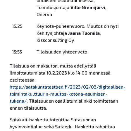
omaisten osallistamisessa,
Toimitusjohtaja
Ville Niemijärvi
,
Onerva
15:25
Keynote-puheenvuoro: Muutos on nyt!
Kehitysjohtaja
Jaana Tuomila
,
Kissconsulting Oy
15:55
Tilaisuuden yhteenveto
Tilaisuus on maksuton, mutta edellyttää
ilmoittautumista 10.2.2023 klo 14.00 mennessä
osoitteessa:
https://satakuntatestbed.fi/2023/02/03/digitaalisen-
toimintakulttuurin-muutos-kotona-asumisen-
tukena/
. Tilaisuuden osallistumislinkki toimitetaan
ennen tilaisuutta.
Satakati-hanketta toteuttaa Satakunnan
hyvinvointialue sekä Sataedu. Hanketta rahoittaa