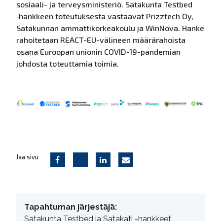
sosiaali- ja terveysministeriö. Satakunta Testbed
‑hankkeen toteutuksesta vastaavat Prizztech Oy,
Satakunnan ammattikorkeakoulu ja WinNova. Hanke
rahoitetaan REACT-EU-välineen määrärahoista
osana Euroopan unionin COVID-19-pandemian
johdosta toteuttamia toimia.
Jaa sivu
Tapahtuman järjestäjä:
Satakunta Testbed ja Satakati -hankkeet