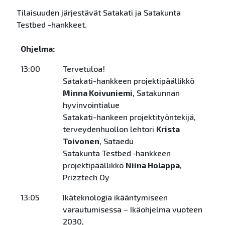
Tilaisuuden järjestävät Satakati ja Satakunta
Testbed -hankkeet.
Ohjelma:
13:00
Tervetuloa!
Satakati-hankkeen projektipäällikkö
Minna Koivuniemi
, Satakunnan
hyvinvointialue
Satakati-hankeen projektityöntekijä,
terveydenhuollon lehtori
Krista
Toivonen
, Sataedu
Satakunta Testbed ‑hankkeen
projektipäällikkö
Niina Holappa
,
Prizztech Oy
13:05
Ikäteknologia ikääntymiseen
varautumisessa – Ikäohjelma vuoteen
2030,