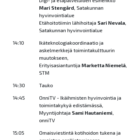
Digi- ja etäpalveluiden esihenkilö
Mari Stengård
, Satakunnan
hyvinvointialue
Etähoitotiimin lähihoitaja
Sari Nevala
,
Satakunnan hyvinvointialue
14:10
Ikäteknologiakoordinaatio ja
askelmerkkejä toimintakulttuurin
muutokseen,
Erityisasiantuntija
Marketta Niemelä
,
STM
14:30
Tauko
14:45
OnniTV - Ikäihmisten hyvinvointia ja
toimintakykyä edistämässä,
Myyntijohtaja
Sami Hautaniemi
,
onniTV
15:05
Omaisviestintä kotihoidon tukena ja