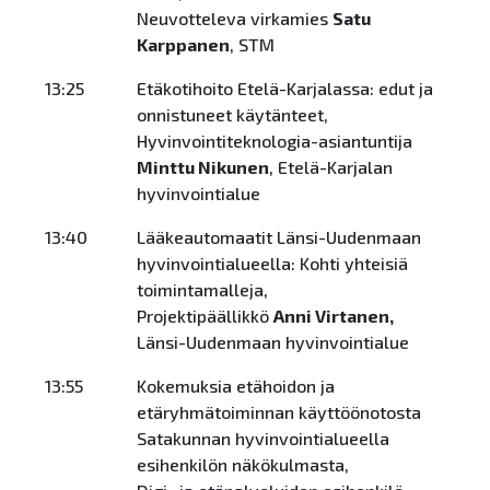
Neuvotteleva virkamies
Satu
Karppanen
, STM
13:25
Etäkotihoito Etelä-Karjalassa: edut ja
onnistuneet käytänteet,
Hyvinvointiteknologia-asiantuntija
Minttu Nikunen
, Etelä-Karjalan
hyvinvointialue
13:40
Lääkeautomaatit Länsi-Uudenmaan
hyvinvointialueella: Kohti yhteisiä
toimintamalleja,
Projektipäällikkö
Anni Virtanen,
Länsi-Uudenmaan hyvinvointialue
13:55
Kokemuksia etähoidon ja
etäryhmätoiminnan käyttöönotosta
Satakunnan hyvinvointialueella
esihenkilön näkökulmasta,