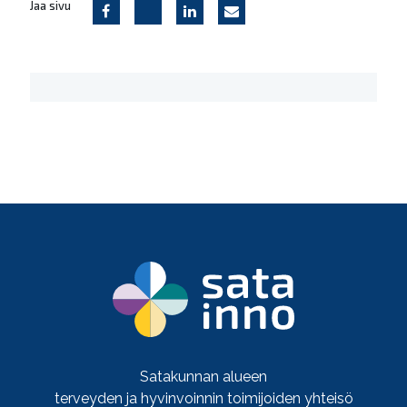
Jaa sivu
Satakunnan alueen
terveyden ja hyvinvoinnin toimijoiden yhteisö