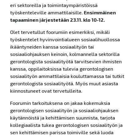
eri sektoreilla ja toimintaympäristöissä
työskenteleville ammattilaisille.
Ensimmäinen
tapaaminen järjestetään 23.11. klo 10-12.
Olet tervetullut foorumiin esimerkiksi, mikäli
työskentelet hyvinvointialueen sosiaalihuollossa
ikääntyneiden kanssa sosiaalityön tai
sosiaaliohjauksen keinoin, kolmannella sektorilla
gerontologista sosiaalityötä tarvitsevien ihmisten
kanssa, oppilaitoksissa tulevia gerontologisen
sosiaalityön ammattilaisia kouluttamassa tai tutkit
gerontologista sosiaalityötä. Myös muut asiasta
kiinnostuneet ovat tervetulleita.
Foorumin tarkoituksena on jakaa kokemuksia
gerontologisen sosiaalityön ja sosiaaliohjauksen
käytännöistä ja kehittämisen suunnista, tarjota
kollegiaalista tukea gerontologisen sosiaalityön ja
sen kehittämisen parissa toimiville sekä luoda