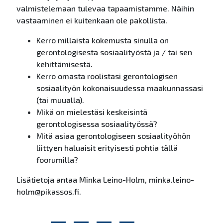
valmistelemaan tulevaa tapaamistamme. Näihin
vastaaminen ei kuitenkaan ole pakollista.
Kerro millaista kokemusta sinulla on
gerontologisesta sosiaalityöstä ja / tai sen
kehittämisestä.
Kerro omasta roolistasi gerontologisen
sosiaalityön kokonaisuudessa maakunnassasi
(tai muualla).
Mikä on mielestäsi keskeisintä
gerontologisessa sosiaalityössä?
Mitä asiaa gerontologiseen sosiaalityöhön
liittyen haluaisit erityisesti pohtia tällä
foorumilla?
Lisätietoja antaa Minka Leino-Holm, minka.leino-
holm@pikassos.fi.