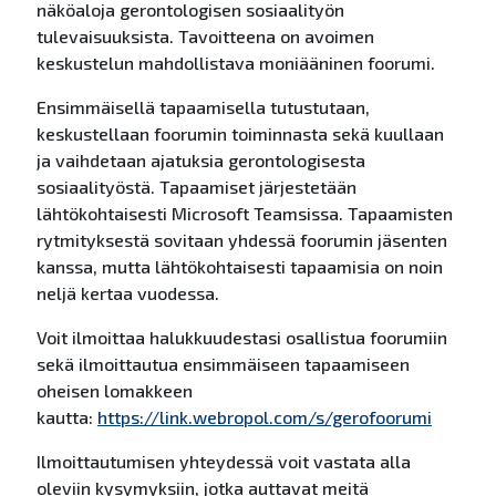
näköaloja gerontologisen sosiaalityön
tulevaisuuksista. Tavoitteena on avoimen
keskustelun mahdollistava moniääninen foorumi.
Ensimmäisellä tapaamisella tutustutaan,
keskustellaan foorumin toiminnasta sekä kuullaan
ja vaihdetaan ajatuksia gerontologisesta
sosiaalityöstä. Tapaamiset järjestetään
lähtökohtaisesti Microsoft Teamsissa. Tapaamisten
rytmityksestä sovitaan yhdessä foorumin jäsenten
kanssa, mutta lähtökohtaisesti tapaamisia on noin
neljä kertaa vuodessa.
Voit ilmoittaa halukkuudestasi osallistua foorumiin
sekä ilmoittautua ensimmäiseen tapaamiseen
oheisen lomakkeen
kautta:
https://link.webropol.com/s/gerofoorumi
Ilmoittautumisen yhteydessä voit vastata alla
oleviin kysymyksiin, jotka auttavat meitä