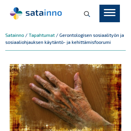
Päävalikko
Satainno
/
Tapahtumat
/
Gerontologisen sosiaalityön ja
sosiaaliohjauksen käytäntö- ja kehittämisfoorumi