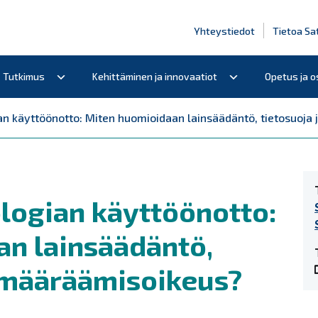
Yhteystiedot
Tietoa Sa
Tutkimus
Kehittäminen ja innovaatiot
Opetus ja 
an käyttöönotto: Miten huomioidaan lainsäädäntö, tietosuoja
logian käyttöönotto:
n lainsäädäntö,
semääräämisoikeus?