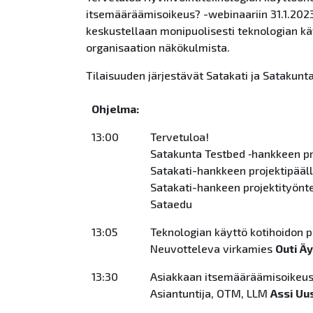
itsemääräämisoikeus? -webinaariin 31.1.2023 
keskustellaan monipuolisesti teknologian käy
organisaation näkökulmista.
Tilaisuuden järjestävät Satakati ja Satakunt
Ohjelma:
13:00
Tervetuloa!
Satakunta Testbed ‑hankkeen pr
Satakati-hankkeen projektipääl
Satakati-hankeen projektityönte
Sataedu
13:05
Teknologian käyttö kotihoidon p
Neuvotteleva virkamies
Outi Ä
13:30
Asiakkaan itsemääräämisoikeus 
Asiantuntija, OTM, LLM
Assi Uu