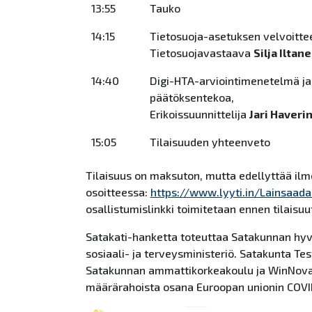
13:55
Tauko
14:15
Tietosuoja-asetuksen velvoittee
Tietosuojavastaava
Silja Iltan
14:40
Digi-HTA-arviointimenetelmä ja
päätöksentekoa,
Erikoissuunnittelija
Jari Haveri
15:05
Tilaisuuden yhteenveto
Tilaisuus on maksuton, mutta edellyttää il
osoitteessa:
https://www.lyyti.in/Lainsaad
osallistumislinkki toimitetaan ennen tilaisuu
Satakati-hanketta toteuttaa Satakunnan hyv
sosiaali- ja terveysministeriö. Satakunta T
Satakunnan ammattikorkeakoulu ja WinNova
määrärahoista osana Euroopan unionin COVI