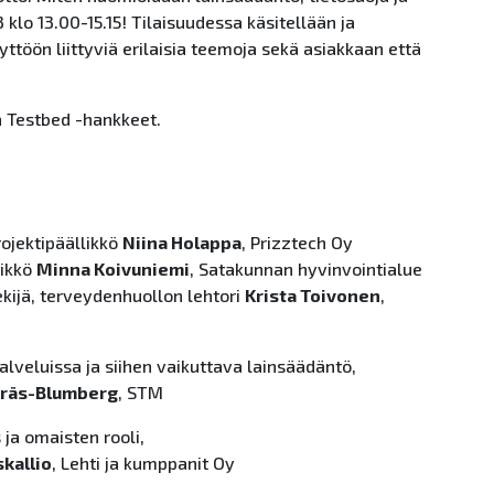
klo 13.00-15.15! Tilaisuudessa käsitellään ja
ttöön liittyviä erilaisia teemoja sekä asiakkaan että
a Testbed -hankkeet.
ojektipäällikkö
Niina Holappa
, Prizztech Oy
likkö
Minna Koivuniemi
, Satakunnan hyvinvointialue
kijä, terveydenhuollon lehtori
Krista Toivonen
,
alveluissa ja siihen vaikuttava lainsäädäntö,
yräs-Blumberg
, STM
ja omaisten rooli,
skallio
, Lehti ja kumppanit Oy