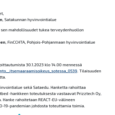
t,
en
, Satakunnan hyvinvointialue
 sen mahdollisuudet tukea terveydenhuollon
nen
, FinCCHTA, Pohjois-Pohjanmaan hyvinvointialue
moittautumista 30.1.2023 klo 14.00 mennessä
anto__itsemaaraamisoikeus_sotessa_0539
. Tilaisuuden
tta.
invointialue sekä Sataedu. Hanketta rahoittaa
estbed ‑hankkeen toteutuksesta vastaavat Prizztech Oy,
. Hanke rahoitetaan REACT-EU-välineen
D-19-pandemian johdosta toteuttamia toimia.