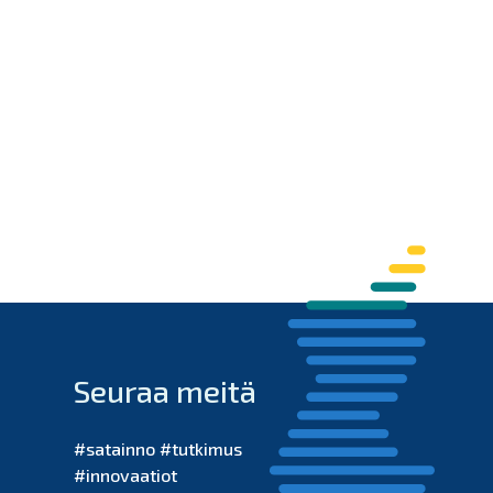
Seuraa meitä
#satainno #tutkimus
#innovaatiot