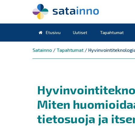
Etusivu
Uutiset
Tapahtumat
Päävalikko
Satainno
/
Tapahtumat
/
Hyvinvointiteknologi
Hyvinvointitekno
Miten huomioidaa
tietosuoja ja it