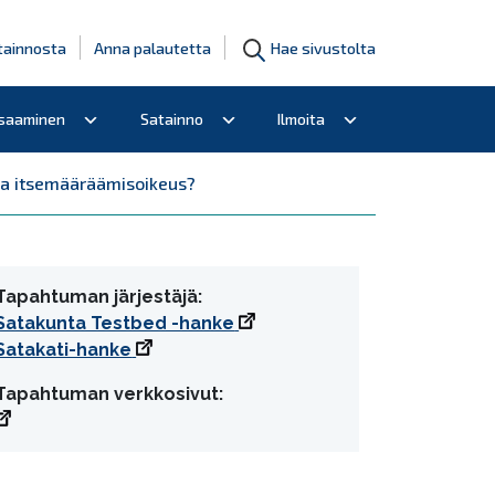
tainnosta
Anna palautetta
Hae sivustolta
osaaminen
Satainno
Ilmoita
 ja itsemääräämisoikeus?
Tapahtuman järjestäjä:
Satakunta Testbed -hanke
Satakati-hanke
Tapahtuman verkkosivut: