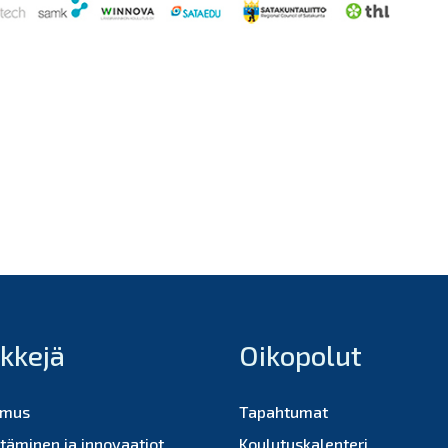
nkkejä
Oikopolut
imus
Tapahtumat
ttäminen ja innovaatiot
Koulutuskalenteri