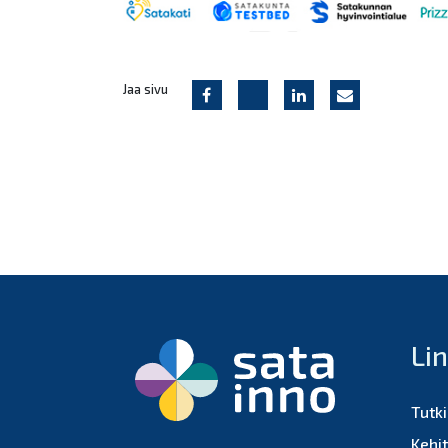
Jaa sivu
Li
Tutk
Kehi