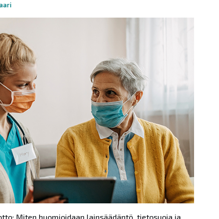
aari
tto: Miten huomioidaan lainsäädäntö, tietosuoja ja