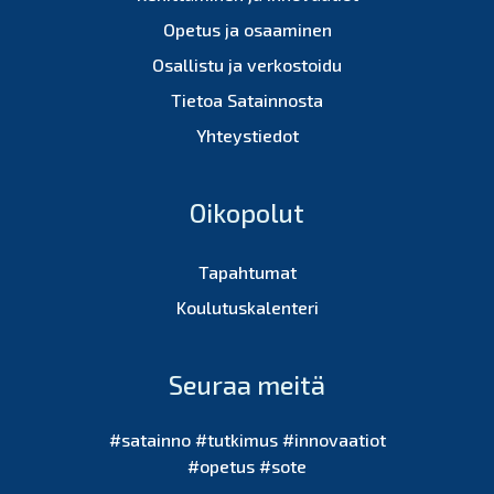
Opetus ja osaaminen
Osallistu ja verkostoidu
Tietoa Satainnosta
Yhteystiedot
Oikopolut
Tapahtumat
Koulutuskalenteri
Seuraa meitä
#satainno #tutkimus #innovaatiot
#opetus #sote