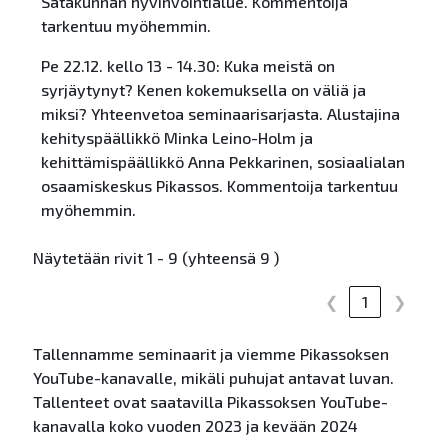
Satakunnan hyvinvointialue. Kommentoija
tarkentuu myöhemmin.
Pe 22.12. kello 13 - 14.30: Kuka meistä on
syrjäytynyt? Kenen kokemuksella on väliä ja
miksi? Yhteenvetoa seminaarisarjasta. Alustajina
kehityspäällikkö Minka Leino-Holm ja
kehittämispäällikkö Anna Pekkarinen, sosiaalialan
osaamiskeskus Pikassos. Kommentoija tarkentuu
myöhemmin.
Näytetään rivit 1 - 9 (yhteensä 9 )
❮
1
❯
Tallennamme seminaarit ja viemme Pikassoksen
YouTube-kanavalle, mikäli puhujat antavat luvan.
Tallenteet ovat saatavilla Pikassoksen YouTube-
kanavalla koko vuoden 2023 ja kevään 2024