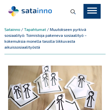
Päävalikko
Satainno
/
Tapahtumat
/
Muutokseen pyrkivä
sosiaalityö: Toimistoja pakeneva sosiaalityö –
kokemuksia monella tasolla liikkuvasta
aikuissosiaalityöstä