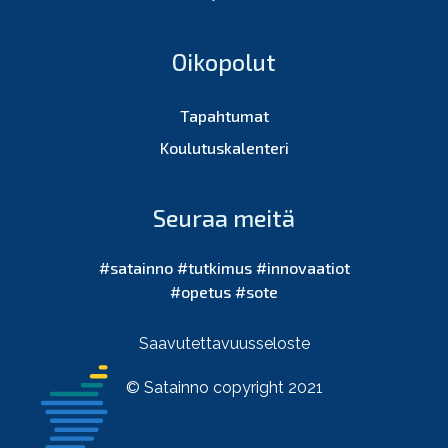
Oikopolut
Tapahtumat
Koulutuskalenteri
Seuraa meitä
#satainno #tutkimus #innovaatiot
#opetus #sote
Saavutettavuusseloste
© Satainno copyright 2021