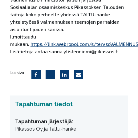
Sosiaalialan osaamiskeskus Pikassoksen Talouden
taitoja koko perheelle yhdessä TALTU-hanke
yhteistyössä valmennuksen teemojen parhaiden
asiantuntijoiden kanssa.
Ilmoittaudu
mukaan:
https://link.webropol.com/s/tervsoVALMENNU
Lisätietoja antaa sanna.ylistenniemi@pikassos.fi
Jaa sivu
Tapahtuman tiedot
Tapahtuman järjestäjä:
Pikassos Oy ja Taltu-hanke