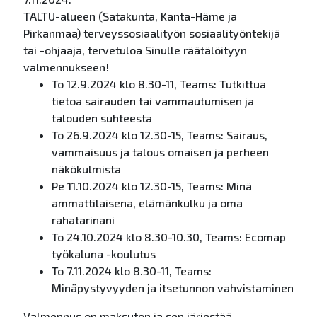
TALTU-alueen (Satakunta, Kanta-Häme ja
Pirkanmaa) terveyssosiaalityön sosiaalityöntekijä
tai -ohjaaja, tervetuloa Sinulle räätälöityyn
valmennukseen!
To 12.9.2024 klo 8.30-11, Teams: Tutkittua
tietoa sairauden tai vammautumisen ja
talouden suhteesta
To 26.9.2024 klo 12.30-15, Teams: Sairaus,
vammaisuus ja talous omaisen ja perheen
näkökulmista
Pe 11.10.2024 klo 12.30-15, Teams: Minä
ammattilaisena, elämänkulku ja oma
rahatarinani
To 24.10.2024 klo 8.30-10.30, Teams: Ecomap
työkaluna -koulutus
To 7.11.2024 klo 8.30-11, Teams:
Minäpystyvyyden ja itsetunnon vahvistaminen
Valmennus on maksuton ja sen järjestää