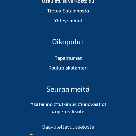
Osallistu ja verkostoidu
Tietoa Satainnosta
Yhteystiedot
Oikopolut
Tapahtumat
Koulutuskalenteri
Seuraa meitä
#satainno #tutkimus #innovaatiot
#opetus #sote
Saavutettavuusseloste