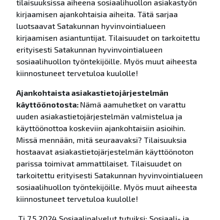
tilaisuuksissa aiheena sosiaalihuollon asiakastyön
kirjaamisen ajankohtaisia aiheita. Tätä sarjaa
luotsaavat Satakunnan hyvinvointialueen
kirjaamisen asiantuntijat. Tilaisuudet on tarkoitettu
erityisesti Satakunnan hyvinvointialueen
sosiaalihuollon työntekijöille. Myös muut aiheesta
kiinnostuneet tervetuloa kuulolle!
Ajankohtaista asiakastietojärjestelmän
käyttöönotosta
:
Nämä aamuhetket on varattu
uuden asiakastietojärjestelmän valmistelua ja
käyttöönottoa koskeviin ajankohtaisiin asioihin.
Missä mennään, mitä seuraavaksi? Tilaisuuksia
hostaavat asiakastietojärjestelmän käyttöönoton
parissa toimivat ammattilaiset.
Tilaisuudet on
tarkoitettu erityisesti Satakunnan hyvinvointialueen
sosiaalihuollon työntekijöille. Myös muut aiheesta
kiinnostuneet tervetuloa kuulolle!
Ti 7.5.2024 Sosiaalipalvelut tutuiksi: Sosiaali- ja