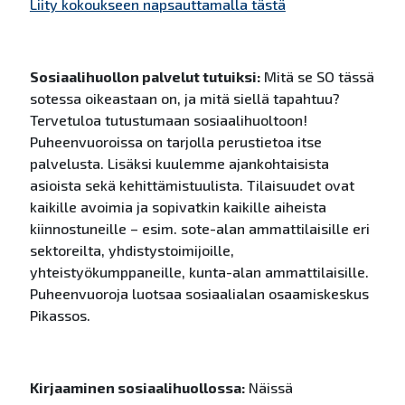
Liity kokoukseen napsauttamalla tästä
Sosiaalihuollon palvelut tutuiksi:
Mitä se SO tässä
sotessa oikeastaan on, ja mitä siellä tapahtuu?
Tervetuloa tutustumaan sosiaalihuoltoon!
Puheenvuoroissa on tarjolla perustietoa itse
palvelusta. Lisäksi kuulemme ajankohtaisista
asioista sekä kehittämistuulista. Tilaisuudet ovat
kaikille avoimia ja sopivatkin kaikille aiheista
kiinnostuneille – esim. sote-alan ammattilaisille eri
sektoreilta, yhdistystoimijoille,
yhteistyökumppaneille, kunta-alan ammattilaisille.
Puheenvuoroja luotsaa sosiaalialan osaamiskeskus
Pikassos.
Kirjaaminen sosiaalihuollossa:
Näissä