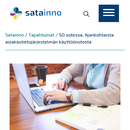
Päävalikko
Satainno
/
Tapahtumat
/
SO sotessa, Ajankohtaista
asiakastietojärjestelmän käyttöönotosta