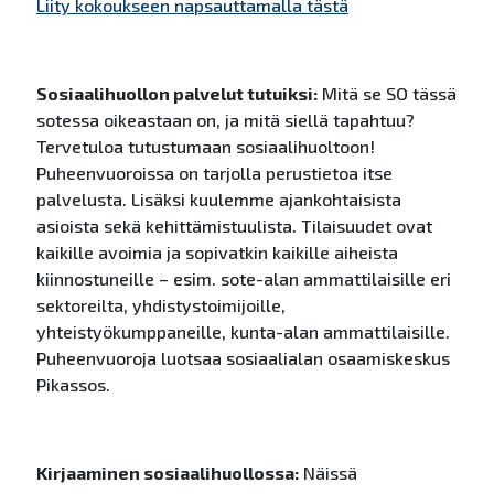
Liity kokoukseen napsauttamalla tästä
Sosiaalihuollon palvelut tutuiksi:
Mitä se SO tässä
sotessa oikeastaan on, ja mitä siellä tapahtuu?
Tervetuloa tutustumaan sosiaalihuoltoon!
Puheenvuoroissa on tarjolla perustietoa itse
palvelusta. Lisäksi kuulemme ajankohtaisista
asioista sekä kehittämistuulista. Tilaisuudet ovat
kaikille avoimia ja sopivatkin kaikille aiheista
kiinnostuneille – esim. sote-alan ammattilaisille eri
sektoreilta, yhdistystoimijoille,
yhteistyökumppaneille, kunta-alan ammattilaisille.
Puheenvuoroja luotsaa sosiaalialan osaamiskeskus
Pikassos.
Kirjaaminen sosiaalihuollossa:
Näissä