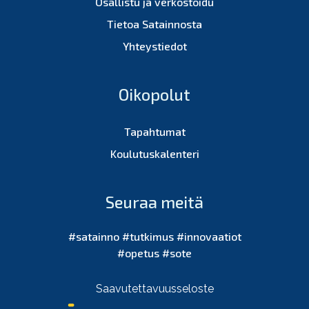
Osallistu ja verkostoidu
Tietoa Satainnosta
Yhteystiedot
Oikopolut
Tapahtumat
Koulutuskalenteri
Seuraa meitä
#satainno #tutkimus #innovaatiot
#opetus #sote
Saavutettavuusseloste