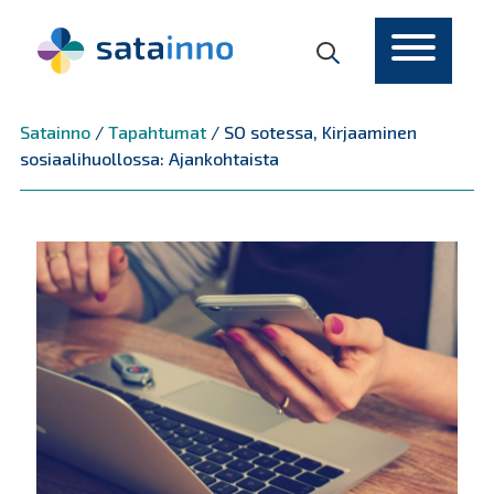
Päävalikko
Satainno
/
Tapahtumat
/
SO sotessa, Kirjaaminen
sosiaalihuollossa: Ajankohtaista