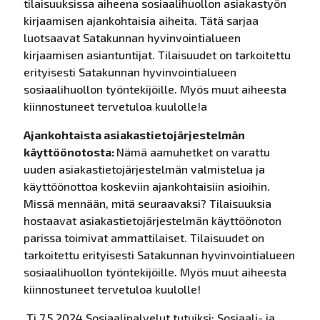
tilaisuuksissa aiheena sosiaalihuollon asiakastyön
kirjaamisen ajankohtaisia aiheita. Tätä sarjaa
luotsaavat Satakunnan hyvinvointialueen
kirjaamisen asiantuntijat. Tilaisuudet on tarkoitettu
erityisesti Satakunnan hyvinvointialueen
sosiaalihuollon työntekijöille. Myös muut aiheesta
kiinnostuneet tervetuloa kuulolle!a
Ajankohtaista asiakastietojärjestelmän
käyttöönotosta
:
Nämä aamuhetket on varattu
uuden asiakastietojärjestelmän valmistelua ja
käyttöönottoa koskeviin ajankohtaisiin asioihin.
Missä mennään, mitä seuraavaksi? Tilaisuuksia
hostaavat asiakastietojärjestelmän käyttöönoton
parissa toimivat ammattilaiset.
Tilaisuudet on
tarkoitettu erityisesti Satakunnan hyvinvointialueen
sosiaalihuollon työntekijöille. Myös muut aiheesta
kiinnostuneet tervetuloa kuulolle!
Ti 7.5.2024 Sosiaalipalvelut tutuiksi: Sosiaali- ja