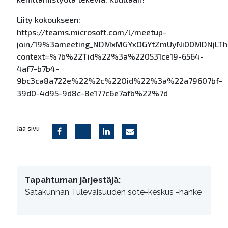
Liity kokoukseen:
https://teams.microsoft.com/l/meetup-
join/19%3ameeting_NDMxMGYxOGYtZmUyNi00MDNjLTh
context=%7b%22Tid%22%3a%220531ce19-6564-
4af7-b7b4-
9bc3ca8a722e%22%2c%22Oid%22%3a%22a79607bf-
39d0-4d95-9d8c-8e177c6e7afb%22%7d
Jaa sivu
Tapahtuman järjestäjä:
Satakunnan Tulevaisuuden sote-keskus -hanke