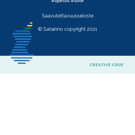
#opetus #sote
Saavutettavuusseloste
© Satainno copyright 2021