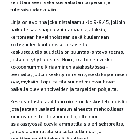
kehittämiseen sekä sosiaalialan tarpeisiin ja
tulevaisuudenkuviin.
Linja on avoinna joka tiistaiaamu klo 9-9:45, jolloin
paikalle saa saapua vaihtamaan ajatuksia,
kertomaan havainnoistaan sekä kuulemaan
kollegoiden kuulumisia. Jokaisella
keskustelutilaisuudella on suuntaa-antava teema,
josta on lyhyt alustus. Noin joka toinen viikko
kokoonnumme Kirjaaminen asiakastyössä -
teemalla, jolloin keskitymme erityisesti kirjaamisen
kysymyksiin. Lopulta tilaisuudet muovautuvat
paikalla olevien toiveiden ja tarpeiden pohjalta.
Keskustelusta laaditaan nimetön keskustelumuistio,
jota jaetaan laajasti aamun aiheesta mahdollisesti
kiinnostuneille. Toivomme linjoille mm.
asiakastyössä olevia ammattilaisia eri sektoreilta,
johtavia ammattilaisia sekä tutkimus- ja
kehittämistyötä tekeviä. Kuullaan!