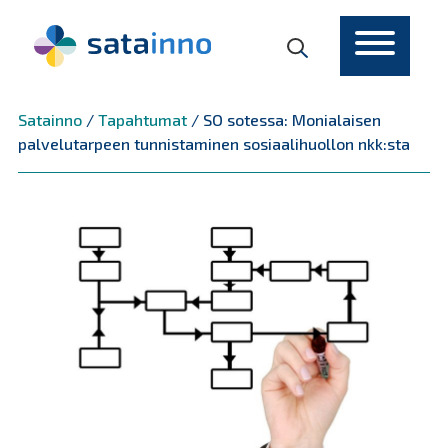
Päävalikko
Satainno
/
Tapahtumat
/
SO sotessa: Monialaisen
palvelutarpeen tunnistaminen sosiaalihuollon nkk:sta