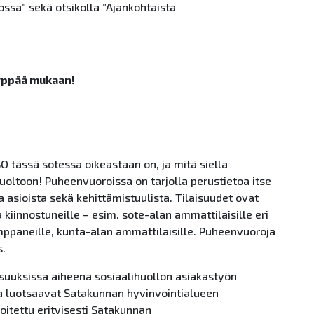
ossa” sekä otsikolla ”Ajankohtaista
 hyppää mukaan!
SO
tässä
so
tessa
oikeastaan on, ja mitä siellä
huoltoon! Puheenvuoroissa on tarjolla perustietoa itse
 asioista sekä kehittämistuulista. Tilaisuudet ovat
ta kiinnostuneille – esim.
so
te-alan ammattilaisille eri
umppaneille, kunta-alan ammattilaisille. Puheenvuoroja
.
isuuksissa aiheena
so
siaalihuollon asiakastyön
jaa luotsaavat Satakunnan hyvinvointialueen
koitettu erityisesti Satakunnan