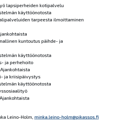
työ lapsiperheiden kotipalvelu
estelmän käyttöönotosta
alipalveluiden tarpeesta ilmoittaminen
Ajankohtaista
nnallinen kuntoutus päihde- ja
estelmän käyttöönotosta
s- ja perhehoito
 Ajankohtaista
i- ja kriisipäivystys
estelmän käyttöönotosta
yssosiaalityö
 Ajankohtaista
nka Leino-Holm,
minka.leino-holm@pikassos.fi