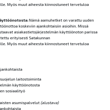
öille. Myös muut aiheesta kiinnostuneet tervetuloa
käyttöönotosta
:
Nämä aamuhetket on varattu uuden
töönottoa koskeviin ajankohtaisiin asioihin. Missä
staavat asiakastietojärjestelmän käyttöönoton parissa
itettu erityisesti Satakunnan
öille. Myös muut aiheesta kiinnostuneet tervetuloa
Ajankohtaista
nsuojelun laitostoiminta
stelmän käyttöönotosta
sten
so
siaalityö
maisten asumispalvelut
(alustava)
jankohtaista