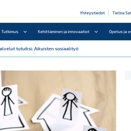
Yhteystiedot
Tietoa Sa
Tutkimus
Kehittäminen ja innovaatiot
Opetus ja 
lvelut tutuiksi: Aikuisten sosiaalityö