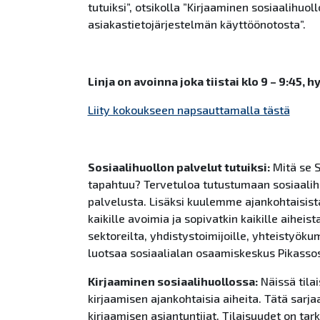
tutuiksi”, otsikolla ”Kirjaaminen
so
siaalihuoll
asiakastietojärjestelmän käyttöönotosta”.
Linja on avoinna joka tiistai klo 9 – 9:45,
Liity kokoukseen napsauttamalla tästä
So
siaalihuollon palvelut tutuiksi:
Mitä se
tapahtuu? Tervetuloa tutustumaan
so
siaali
palvelusta. Lisäksi kuulemme ajankohtaisista
kaikille avoimia ja
so
pivatkin kaikille aiheis
sektoreilta, yhdistystoimijoille, yhteistyök
luotsaa
so
siaalialan osaamiskeskus Pikassos
Kirjaaminen
so
siaalihuollossa:
Näissä tila
kirjaamisen ajankohtaisia aiheita. Tätä sar
kirjaamisen asiantuntijat. Tilaisuudet on tar