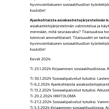
hyvinvointialueen
so
siaalihuollon työntekij
kuulolle!
Ajankohtaista asiakastietojärjestelmän 
asiakastietojärjestelmän valmistelua ja käyt
mennään, mitä seuraavaksi? Tilaisuuksia ho
toimivat ammattilaiset.
Tilaisuudet on tarko
hyvinvointialueen
so
siaalihuollon työntekij
kuulolle!
Kevät 2024:
Ti 23.1.2024 Kirjaaminen
so
siaalihuollossa: 
Ti 30.1.2024
So
siaalipalvelut tutuiksi: Laste
Ti 6.2.2024
Ajankohtaista asiakastietojärje
Ti 13.2.2024
So
siaalipalvelut tutuiksi: Aikui
Ti 20.2.2024 HIIHTOLOMA
Ti 27.2.2024
So
siaalipalvelut tutuiksi: Vam
Ti 5.3.2024 Kirjaaminen
so
siaalihuollossa: A