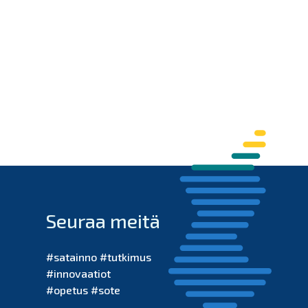
Seuraa meitä
#satainno #tutkimus
#innovaatiot
#opetus #sote