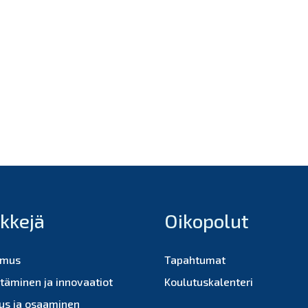
nkkejä
Oikopolut
imus
Tapahtumat
ttäminen ja innovaatiot
Koulutuskalenteri
us ja osaaminen