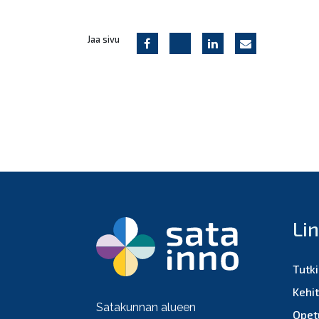
Jaa sivu
Li
Tutk
Kehi
Satakunnan alueen
Opet