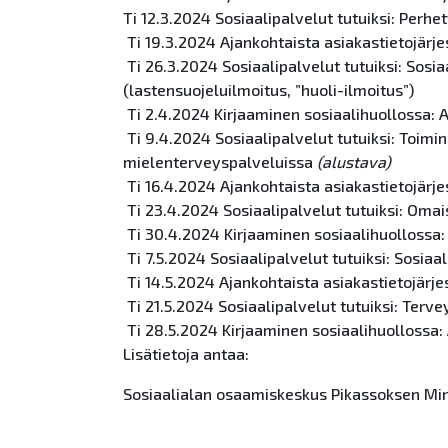
Ti 12.3.2024
So
siaalipalvelut tutuiksi: Perhe
Ti 19.3.2024
Ajankohtaista asiakastietojärj
Ti 26.3.2024
So
siaalipalvelut tutuiksi:
So
sia
(lastensuojeluilmoitus, ”huoli-ilmoitus”)
Ti 2.4.2024 Kirjaaminen
so
siaalihuollossa: 
Ti 9.4.2024
So
siaalipalvelut tutuiksi: Toimi
mielenterveyspalveluissa
(alustava)
Ti 16.4.2024
Ajankohtaista asiakastietojärj
Ti 23.4.2024
So
siaalipalvelut tutuiksi: Omai
Ti 30.4.2024 Kirjaaminen
so
siaalihuollossa:
Ti 7.5.2024
So
siaalipalvelut tutuiksi:
So
siaal
Ti 14.5.2024
Ajankohtaista asiakastietojärj
Ti 21.5.2024
So
siaalipalvelut tutuiksi: Terve
Ti 28.5.2024 Kirjaaminen
so
siaalihuollossa:
Lisätietoja antaa:
So
siaalialan osaamiskeskus Pikassoksen Mi