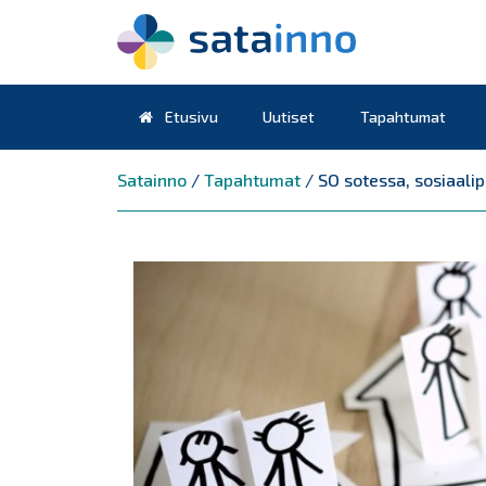
Etusivu
Uutiset
Tapahtumat
Päävalikko
Satainno
/
Tapahtumat
/
SO sotessa, sosiaalipa