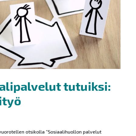
alipalvelut tutuiksi:
ityö
uorotellen otsikolla ”
So
siaalihuollon palvelut