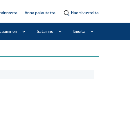
tainnosta
Anna palautetta
Hae sivustolta
osaaminen
Satainno
Ilmoita