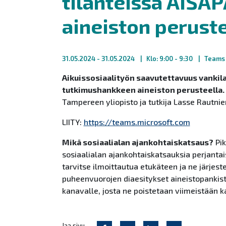
tilanteissa AISA
aineiston peruste
31.05.2024
- 31.05.2024
Klo: 9:00 - 9:30
Teams
Aikuissosiaalityön saavutettavuus vankil
tutkimushankkeen aineiston perusteella.
Tampereen yliopisto ja tutkija Lasse Rautni
LIITY:
https://teams.microsoft.com
Mikä sosiaalialan ajankohtaiskatsaus?
Pik
sosiaalialan ajankohtaiskatsauksia perjantais
tarvitse ilmoittautua etukäteen ja ne järje
puheenvuorojen diaesitykset aineistopankis
kanavalle, josta ne poistetaan viimeistään 
Jaa sivu