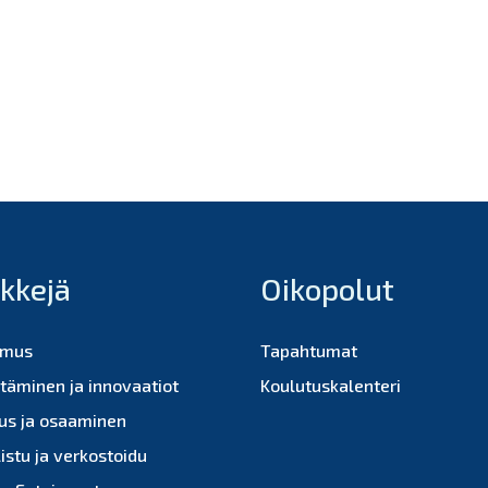
nkkejä
Oikopolut
imus
Tapahtumat
ttäminen ja innovaatiot
Koulutuskalenteri
us ja osaaminen
istu ja verkostoidu