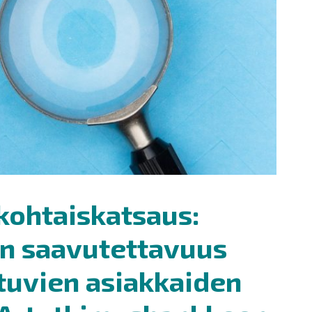
kohtaiskatsaus:
ön saavutettavuus
tuvien asiakkaiden