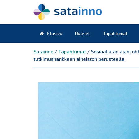
Etusivu
Uutiset
Tapahtumat
Päävalikko
Satainno
/
Tapahtumat
/
Sosiaalialan ajankoh
tutkimushankkeen aineiston perusteella.