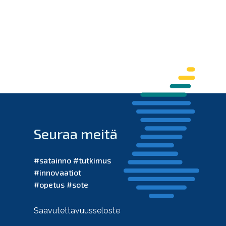
Seuraa meitä
#satainno #tutkimus
#innovaatiot
#opetus #sote
Saavutettavuusseloste