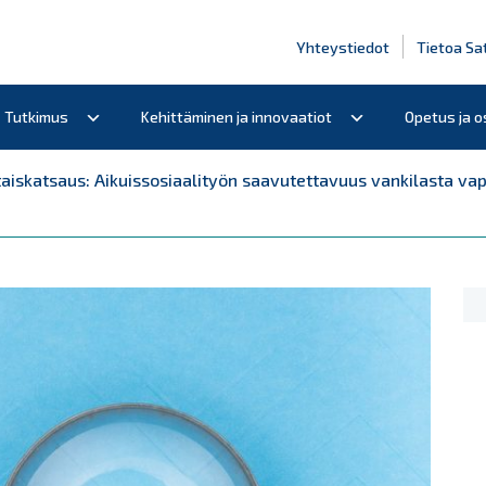
Yhteystiedot
Tietoa Sa
Tutkimus
Kehittäminen ja innovaatiot
Opetus ja 
taiskatsaus: Aikuissosiaalityön saavutettavuus vankilasta vap