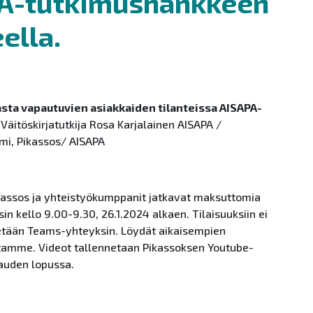
PA-tutkimushankkeen
ella.
asta vapautuvien asiakkaiden tilanteissa AISAPA-
Väitöskirjatutkija Rosa Karjalainen AISAPA /
emi, Pikassos/ AISAPA
assos ja yhteistyökumppanit jatkavat maksuttomia
in kello 9.00-9.30, 26.1.2024 alkaen. Tilaisuuksiin ei
stetään Teams-yhteyksin. Löydät aikaisempien
tamme. Videot tallennetaan Pikassoksen Youtube-
kauden lopussa.