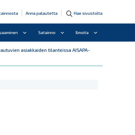
tainnosta
Anna palautetta
Hae sivustolta
osaaminen
Satainno
Ilmoita
autuvien asiakkaiden tilanteissa AISAPA-