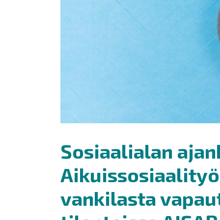
Sosiaalialan ajan
Aikuissosiaality
vankilasta vapau