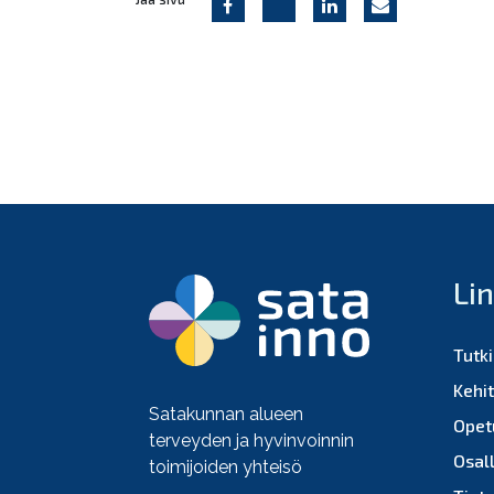
Li
Tutk
Kehi
Satakunnan alueen
Opet
terveyden ja hyvinvoinnin
Osall
toimijoiden yhteisö