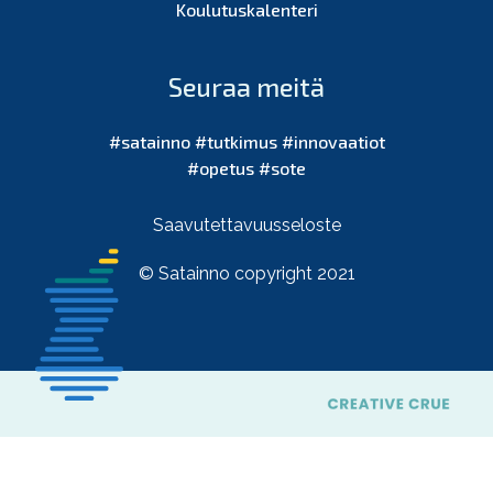
Koulutuskalenteri
Seuraa meitä
#satainno #tutkimus #innovaatiot
#opetus #sote
Saavutettavuusseloste
© Satainno copyright 2021