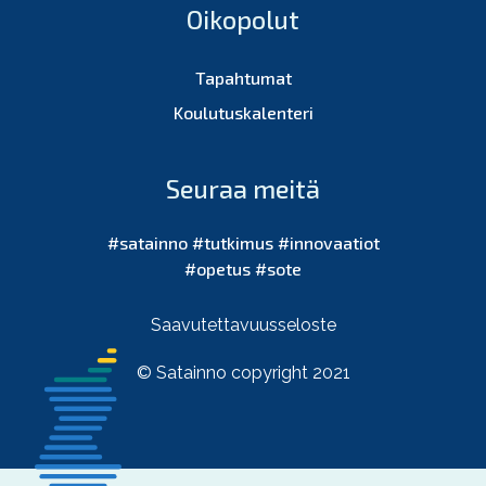
Oikopolut
Tapahtumat
Koulutuskalenteri
Seuraa meitä
#satainno #tutkimus #innovaatiot
#opetus #sote
Saavutettavuusseloste
© Satainno copyright 2021