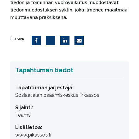
tiedon ja toiminnan vuorovaikutus muodostavat
tiedonmuodostuksen syklin, joka ilmenee maailmaa
muuttavana praksiksena.
Jaa sivu
Tapahtuman tiedot
Tapahtuman järjestäjä:
Sosiaalialan osaamiskeskus Pikassos
Sijainti:
Teams
Lisätietoa:
www.pikassos.fi