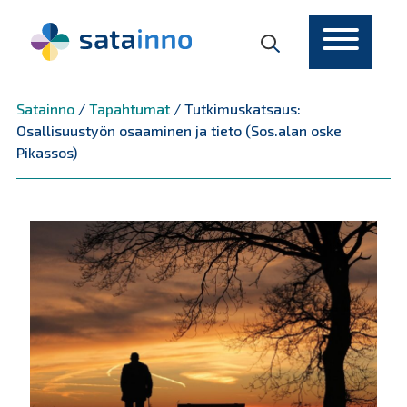
Päävalikko
Satainno
/
Tapahtumat
/
Tutkimuskatsaus:
Osallisuustyön osaaminen ja tieto (Sos.alan oske
Pikassos)