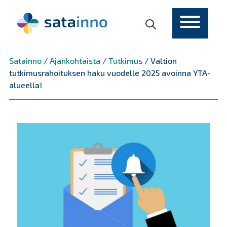
Päävalikko
Satainno
/
Ajankohtaista
/
Tutkimus
/
Valtion
tutkimusrahoituksen haku vuodelle 2025 avoinna YTA-
alueella!