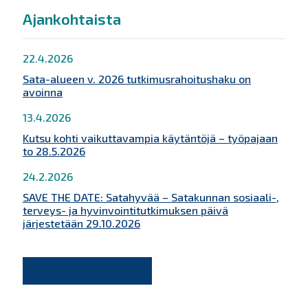
Ajankohtaista
22.4.2026
Sata-alueen v. 2026 tutkimusrahoitushaku on
avoinna
13.4.2026
Kutsu kohti vaikuttavampia käytäntöjä – työpajaan
to 28.5.2026
24.2.2026
SAVE THE DATE: Satahyvää – Satakunnan sosiaali-,
terveys- ja hyvinvointitutkimuksen päivä
järjestetään 29.10.2026
KATSO KAIKKI