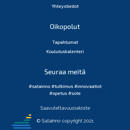
Yhteystiedot
Oikopolut
Tapahtumat
Koulutuskalenteri
Seuraa meitä
#satainno #tutkimus #innovaatiot
#opetus #sote
Saavutettavuusseloste
© Satainno copyright 2021