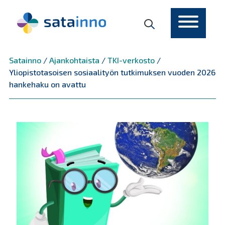
Päävalikko
Satainno
/
Ajankohtaista
/
TKI-verkosto
/
Yliopistotasoisen sosiaalityön tutkimuksen vuoden 2026
hankehaku on avattu