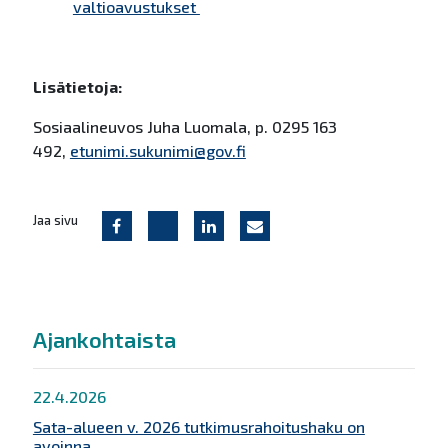
valtioavustukset
Lisätietoja:
Sosiaalineuvos Juha Luomala, p. 0295 163
492,
etunimi.sukunimi@gov.fi
Jaa sivu
Ajankohtaista
22.4.2026
Sata-alueen v. 2026 tutkimusrahoitushaku on
avoinna