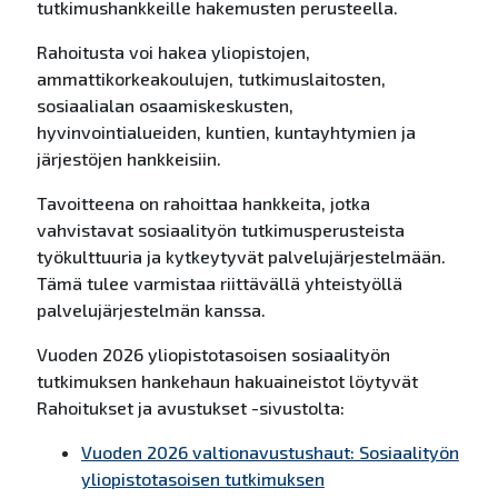
tutkimushankkeille hakemusten perusteella.
Rahoitusta voi hakea yliopistojen,
ammattikorkeakoulujen, tutkimuslaitosten,
sosiaalialan osaamiskeskusten,
hyvinvointialueiden, kuntien, kuntayhtymien ja
järjestöjen hankkeisiin.
Tavoitteena on rahoittaa hankkeita, jotka
vahvistavat sosiaalityön tutkimusperusteista
työkulttuuria ja kytkeytyvät palvelujärjestelmään.
Tämä tulee varmistaa riittävällä yhteistyöllä
palvelujärjestelmän kanssa.
Vuoden 2026 yliopistotasoisen sosiaalityön
tutkimuksen hankehaun hakuaineistot löytyvät
Rahoitukset ja avustukset -sivustolta:
Vuoden 2026 valtionavustushaut: Sosiaalityön
yliopistotasoisen tutkimuksen