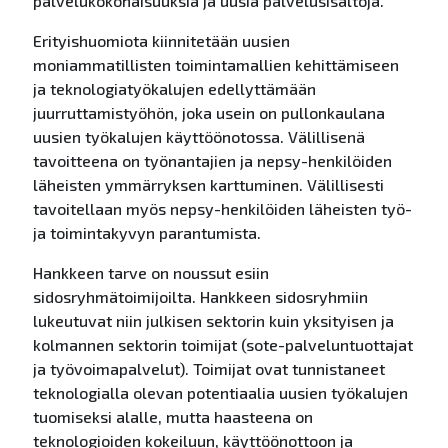
palvelukokonaisuuksia ja uusia palvelusisältöjä.
Erityishuomiota kiinnitetään uusien
moniammatillisten toimintamallien kehittämiseen
ja teknologiatyökalujen edellyttämään
juurruttamistyöhön, joka usein on pullonkaulana
uusien työkalujen käyttöönotossa. Välillisenä
tavoitteena on työnantajien ja nepsy-henkilöiden
läheisten ymmärryksen karttuminen. Välillisesti
tavoitellaan myös nepsy-henkilöiden läheisten työ-
ja toimintakyvyn parantumista.
Hankkeen tarve on noussut esiin
sidosryhmätoimijoilta. Hankkeen sidosryhmiin
lukeutuvat niin julkisen sektorin kuin yksityisen ja
kolmannen sektorin toimijat (sote-palveluntuottajat
ja työvoimapalvelut). Toimijat ovat tunnistaneet
teknologialla olevan potentiaalia uusien työkalujen
tuomiseksi alalle, mutta haasteena on
teknologioiden kokeiluun, käyttöönottoon ja