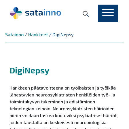
Päävalikko
Satainno
/
Hankkeet
/
DigiNepsy
DigiNepsy
Hankkeen päätavoitteena on työikäisten ja työikää
lähestyvien neuropsykiatristen henkilöiden työ- ja
toimintakyvyn tukeminen ja edistäminen
teknologian keinoin. Neuropsykiatristen häiriöiden
piiriin voidaan laskea kuuluviksi psykiatriset häiriöt,
joiden taustalla on keskeisesti neurobiologisia