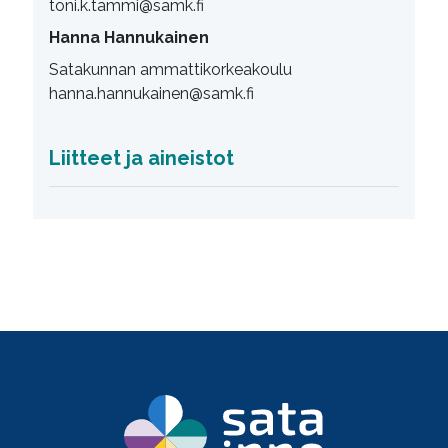
toni.k.tammi@samk.fi
Hanna Hannukainen
Satakunnan ammattikorkeakoulu
hanna.hannukainen@samk.fi
Liitteet ja aineistot