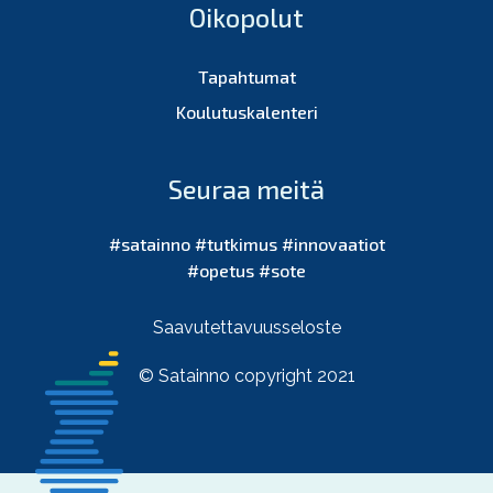
Oikopolut
Tapahtumat
Koulutuskalenteri
Seuraa meitä
#satainno #tutkimus #innovaatiot
#opetus #sote
Saavutettavuusseloste
© Satainno copyright 2021