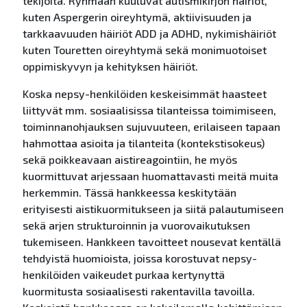
tekijöitä. Ryhmään kuuluvat autismikirjon häiriöt,
kuten Aspergerin oireyhtymä, aktiivisuuden ja
tarkkaavuuden häiriöt ADD ja ADHD, nykimishäiriöt
kuten Touretten oireyhtymä sekä monimuotoiset
oppimiskyvyn ja kehityksen häiriöt.
Koska nepsy-henkilöiden keskeisimmät haasteet
liittyvät mm. sosiaalisissa tilanteissa toimimiseen,
toiminnanohjauksen sujuvuuteen, erilaiseen tapaan
hahmottaa asioita ja tilanteita (kontekstisokeus)
sekä poikkeavaan aistireagointiin, he myös
kuormittuvat arjessaan huomattavasti meitä muita
herkemmin. Tässä hankkeessa keskitytään
erityisesti aistikuormitukseen ja siitä palautumiseen
sekä arjen strukturoinnin ja vuorovaikutuksen
tukemiseen. Hankkeen tavoitteet nousevat kentällä
tehdyistä huomioista, joissa korostuvat nepsy-
henkilöiden vaikeudet purkaa kertynyttä
kuormitusta sosiaalisesti rakentavilla tavoilla.