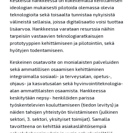
Keskeistä hankkeessa on kokeilemalla kehittämisen
ideologian mukaisesti pilotoida olemassa olevia
teknologioita sekä toisaalta tunnistaa nykyisistä
välineistä sellaisia, joissa digitalisaatio voisi tuottaa
lisäarvoa. Hankkeessa varataan resurssia näihin
tarpeisiin vastaavien teknologiaratkaisujen
prototyyppien kehittämiseen ja pilotointiin, sekä
hyötyjen todentamiseen.
Keskeinen osatavoite on monialaisten palveluiden
sekä ammatillisen osaamisen kehittäminen
integroimalla sosiaali- ja terveysalan, opetus-,
ohjaus- ja kasvatusalan sekä hyvinvointiteknologia-
alan ammattilaisten osaamista. Hankkeessa
keskitytään nepsy- henkilöiden parissa
työskentelevien kouluttamiseen (tiedon levitys) ja
näiden tahojen yhteistyön tiivistämiseen (julkinen
sektori, 3. sektori, yksityiset toimijat). Samalla
tavoitteena on kehittää asiakaslähtöisempiä